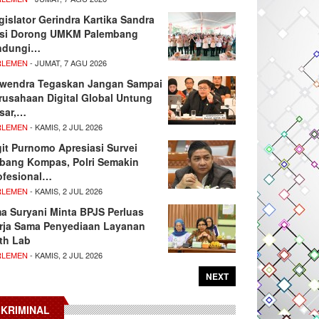
gislator Gerindra Kartika Sandra
si Dorong UMKM Palembang
ndungi…
RLEMEN
- JUMAT, 7 AGU 2026
wendra Tegaskan Jangan Sampai
rusahaan Digital Global Untung
sar,…
RLEMEN
- KAMIS, 2 JUL 2026
git Purnomo Apresiasi Survei
tbang Kompas, Polri Semakin
ofesional…
RLEMEN
- KAMIS, 2 JUL 2026
ma Suryani Minta BPJS Perluas
rja Sama Penyediaan Layanan
th Lab
RLEMEN
- KAMIS, 2 JUL 2026
NEXT
KRIMINAL