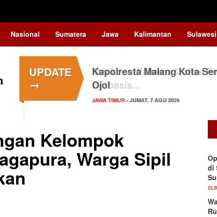
Nasional
Sumatera
Jawa
Kalimantan
Sulawesi
UPDATE
Kapolresta Malang Kota Ser
→
Ojol
JAWA TIMUR
- JUMAT, 7 AGU 2026
angan Kelompok
agapura, Warga Sipil
Op
di
kan
S
SU
Wa
Ru