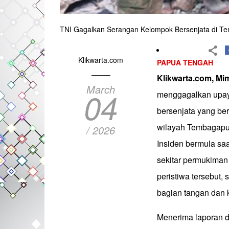
TNI Gagalkan Serangan Kelompok Bersenjata di T
Klikwarta.com
PAPUA TENGAH
Klikwarta.com, Mi
March
04
menggagalkan upay
bersenjata yang be
wilayah Tembagapur
/ 2026
Insiden bermula sa
sekitar permukiman
peristiwa tersebut
bagian tangan dan k
Menerima laporan d