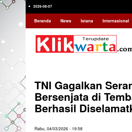
Skip
2026-08-07
to
main
Beranda
News
Istana
Internasional
content
TNI Gagalkan Ser
Bersenjata di Temb
Berhasil Diselamat
Rabu, 04/03/2026 - 19:58