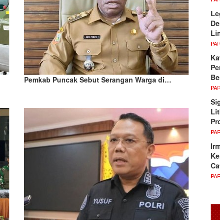
Le
De
Li
PA
Ka
Pe
Be
Pemkab Puncak Sebut Serangan Warga di…
PA
Si
Li
Pr
PA
Ir
Ke
Ca
PA