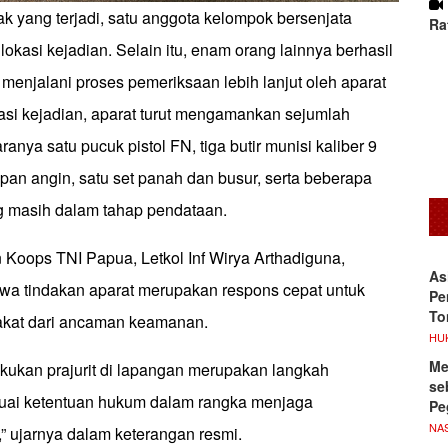
k yang terjadi, satu anggota kelompok bersenjata
Ra
lokasi kejadian. Selain itu, enam orang lainnya berhasil
menjalani proses pemeriksaan lebih lanjut oleh aparat
asi kejadian, aparat turut mengamankan sejumlah
aranya satu pucuk pistol FN, tiga butir munisi kaliber 9
apan angin, satu set panah dan busur, serta beberapa
g masih dalam tahap pendataan.
Koops TNI Papua, Letkol Inf Wirya Arthadiguna,
As
a tindakan aparat merupakan respons cepat untuk
Pe
To
akat dari ancaman keamanan.
HU
Me
akukan prajurit di lapangan merupakan langkah
se
suai ketentuan hukum dalam rangka menjaga
Pe
NA
” ujarnya dalam keterangan resmi.