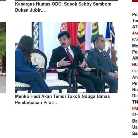
Kasatgas Humas ODC: Sosok Sebby Sambom
Bukan Jubir…
Po
Te
AT
JA
KAM
Me
Pe
AM
HU
SAB
An
Pi
Ru
Di
Menko Hadi Akan Temui Tokoh Nduga Bahas
TN
Pembebasan Pilot…
PA
SEN
Ba
Ua
Sa