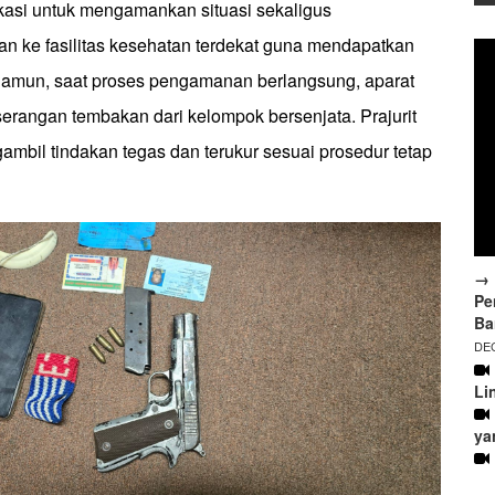
kasi untuk mengamankan situasi sekaligus
n ke fasilitas kesehatan terdekat guna mendapatkan
amun, saat proses pengamanan berlangsung, aparat
erangan tembakan dari kelompok bersenjata. Prajurit
mbil tindakan tegas dan terukur sesuai prosedur tetap
→ 
Pe
Ba
DEC
Li
ya