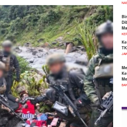
NA
Bi
Di
M
KE
Ke
TK
JA
Me
Ke
Me
BA