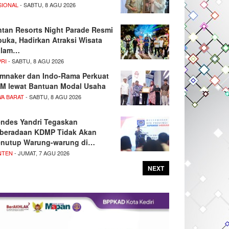
SIONAL
- SABTU, 8 AGU 2026
ntan Resorts Night Parade Resmi
buka, Hadirkan Atraksi Wisata
alam…
PRI
- SABTU, 8 AGU 2026
mnaker dan Indo-Rama Perkuat
M lewat Bantuan Modal Usaha
WA BARAT
- SABTU, 8 AGU 2026
ndes Yandri Tegaskan
beradaan KDMP Tidak Akan
nutup Warung-warung di…
NTEN
- JUMAT, 7 AGU 2026
NEXT