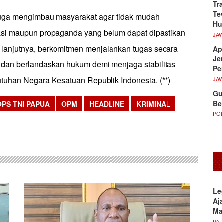
Tr
Te
uga mengimbau masyarakat agar tidak mudah
Hu
asi maupun propaganda yang belum dapat dipastikan
JA
 lanjutnya, berkomitmen menjalankan tugas secara
Ap
Je
r, dan berlandaskan hukum demi menjaga stabilitas
Pe
tuhan Negara Kesatuan Republik Indonesia. (**)
JA
Gu
Be
PS TNI PAPUA
OPM
HEADLINE
KRIMINAL
POL
sApp
Le
Aj
M
PA