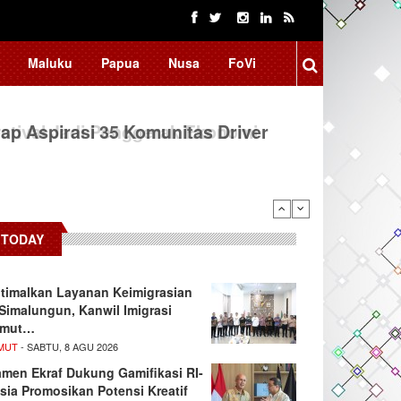
Maluku
Papua
Nusa
FoVi
ap Aspirasi 35 Komunitas Driver
TODAY
timalkan Layanan Keimigrasian
 Simalungun, Kanwil Imigrasi
umut…
MUT
- SABTU, 8 AGU 2026
men Ekraf Dukung Gamifikasi RI-
sia Promosikan Potensi Kreatif