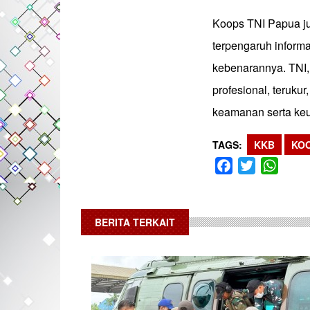
Koops TNI Papua j
terpengaruh inform
kebenarannya. TNI,
profesional, teruku
keamanan serta keu
TAGS
KKB
KOO
Facebook
Twitter
What
BERITA TERKAIT