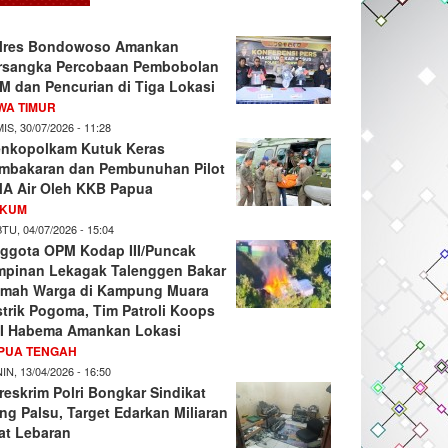
lres Bondowoso Amankan
rsangka Percobaan Pembobolan
M dan Pencurian di Tiga Lokasi
WA TIMUR
IS, 30/07/2026 - 11:28
nkopolkam Kutuk Keras
mbakaran dan Pembunuhan Pilot
A Air Oleh KKB Papua
KUM
TU, 04/07/2026 - 15:04
ggota OPM Kodap III/Puncak
mpinan Lekagak Talenggen Bakar
mah Warga di Kampung Muara
strik Pogoma, Tim Patroli Koops
I Habema Amankan Lokasi
PUA TENGAH
IN, 13/04/2026 - 16:50
reskrim Polri Bongkar Sindikat
ng Palsu, Target Edarkan Miliaran
at Lebaran