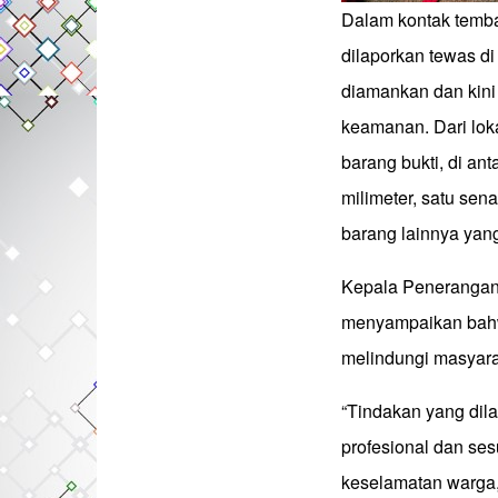
Dalam kontak temba
dilaporkan tewas di 
diamankan dan kini 
keamanan. Dari lok
barang bukti, di ant
milimeter, satu sen
barang lainnya yan
Kepala Penerangan 
menyampaikan bahw
melindungi masyar
“Tindakan yang dil
profesional dan se
keselamatan warga,