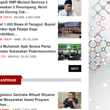
agedi KMP Mutiara Sentosa 2
waskan 5 Penumpang, Nurul
da Dorong Cek…
WA TIMUR
- SELASA, 4 AGU 2026
el 1.000 Siswa di Tanggul, Bupati
mber Ajak Pelajar Kejar
ndidikan…
WA TIMUR
- RABU, 29 JUL 2026
s Muhaimin Ajak Semua Partai
rsatu Sukseskan Prabowonomics
ITIK
- MINGGU, 26 JUL 2026
NEXT
ASPIRASI
gislator Gerindra Wihadi Wiyanto
ak Masyarakat Awasi Program
akan…
RLEMEN
- JUMAT, 7 AGU 2026