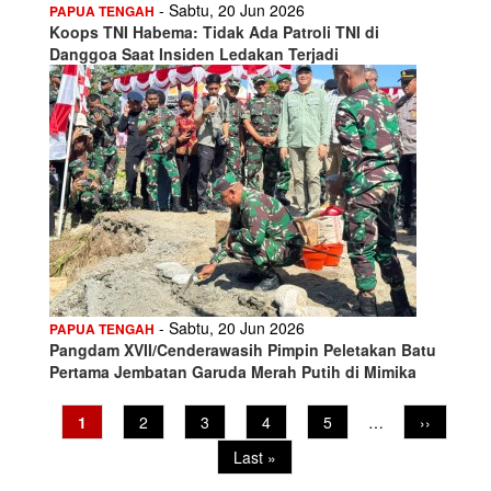
- Sabtu, 20 Jun 2026
PAPUA TENGAH
Koops TNI Habema: Tidak Ada Patroli TNI di
Danggoa Saat Insiden Ledakan Terjadi
- Sabtu, 20 Jun 2026
PAPUA TENGAH
Pangdam XVII/Cenderawasih Pimpin Peletakan Batu
Pertama Jembatan Garuda Merah Putih di Mimika
Pagination
Current
1
Page
2
Page
3
Page
4
Page
5
…
Next
››
page
page
Last
Last »
page