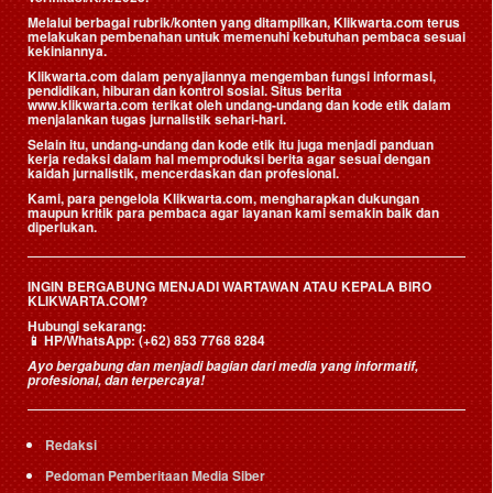
Melalui berbagai rubrik/konten yang ditampilkan, Klikwarta.com terus
melakukan pembenahan untuk memenuhi kebutuhan pembaca sesuai
kekiniannya.
Klikwarta.com dalam penyajiannya mengemban fungsi informasi,
pendidikan, hiburan dan kontrol sosial. Situs berita
www.klikwarta.com terikat oleh undang-undang dan kode etik dalam
menjalankan tugas jurnalistik sehari-hari.
Selain itu, undang-undang dan kode etik itu juga menjadi panduan
kerja redaksi dalam hal memproduksi berita agar sesuai dengan
kaidah jurnalistik, mencerdaskan dan profesional.
Kami, para pengelola Klikwarta.com, mengharapkan dukungan
maupun kritik para pembaca agar layanan kami semakin baik dan
diperlukan.
INGIN BERGABUNG MENJADI WARTAWAN ATAU KEPALA BIRO
KLIKWARTA.COM?
Hubungi sekarang:
📱
HP/WhatsApp:
(+62) 853 7768 8284
Ayo bergabung dan menjadi bagian dari media yang informatif,
profesional, dan terpercaya!
Redaksi
Pedoman Pemberitaan Media Siber