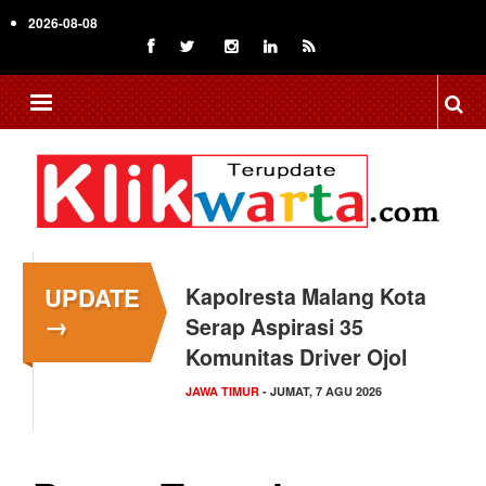
Skip
2026-08-08
to
main
content
UPDATE
Kapolresta Malang Kota
→
Serap Aspirasi 35
Komunitas Driver Ojol
JAWA TIMUR
- JUMAT, 7 AGU 2026