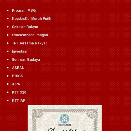
Program MBG
KopdesKel Merah Putih
Sekolah Rakyat
Swasembada Pangan
TNI Bersama Rakyat
Investasi
Seni dan Budaya
ASEAN
BRICS
AIPA
KTT G20
KTT IAF