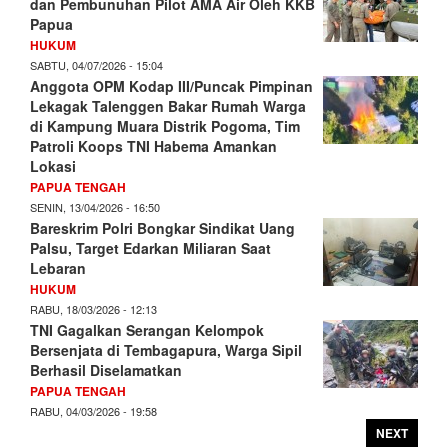
dan Pembunuhan Pilot AMA Air Oleh KKB
Papua
HUKUM
SABTU, 04/07/2026 - 15:04
Anggota OPM Kodap III/Puncak Pimpinan
Lekagak Talenggen Bakar Rumah Warga
di Kampung Muara Distrik Pogoma, Tim
Patroli Koops TNI Habema Amankan
Lokasi
PAPUA TENGAH
SENIN, 13/04/2026 - 16:50
Bareskrim Polri Bongkar Sindikat Uang
Palsu, Target Edarkan Miliaran Saat
Lebaran
HUKUM
RABU, 18/03/2026 - 12:13
TNI Gagalkan Serangan Kelompok
Bersenjata di Tembagapura, Warga Sipil
Berhasil Diselamatkan
PAPUA TENGAH
RABU, 04/03/2026 - 19:58
NEXT