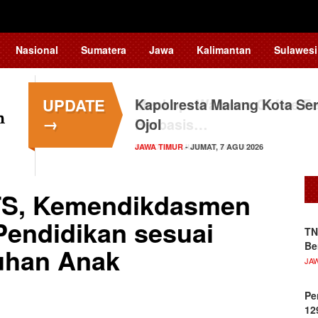
Nasional
Sumatera
Jawa
Kalimantan
Sulawesi
UPDATE
Kapolresta Malang Kota Ser
→
Ojol
JAWA TIMUR
- JUMAT, 7 AGU 2026
TS, Kemendikdasmen
Pendidikan sesuai
TN
Be
uhan Anak
JA
Pe
12