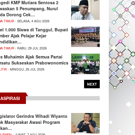
agedi KMP Mutiara Sentosa 2
waskan 5 Penumpang, Nurul
da Dorong Cek…
WA TIMUR
- SELASA, 4 AGU 2026
el 1.000 Siswa di Tanggul, Bupati
mber Ajak Pelajar Kejar
ndidikan…
WA TIMUR
- RABU, 29 JUL 2026
s Muhaimin Ajak Semua Partai
rsatu Sukseskan Prabowonomics
ITIK
- MINGGU, 26 JUL 2026
NEXT
ASPIRASI
gislator Gerindra Wihadi Wiyanto
ak Masyarakat Awasi Program
akan…
RLEMEN
- JUMAT, 7 AGU 2026