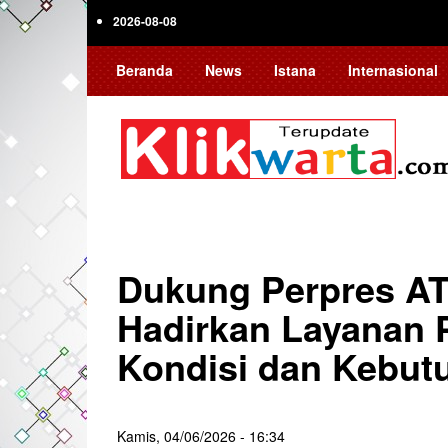
Skip
2026-08-08
to
main
Beranda
News
Istana
Internasional
content
Dukung Perpres A
Hadirkan Layanan 
Kondisi dan Kebut
Kamis, 04/06/2026 - 16:34