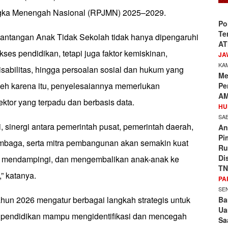
ka Menengah Nasional (RPJMN) 2025–2029.
Po
Te
antangan Anak Tidak Sekolah tidak hanya dipengaruhi
AT
kses pendidikan, tetapi juga faktor kemiskinan,
JA
KAM
sabilitas, hingga persoalan sosial dan hukum yang
Me
leh karena itu, penyelesaiannya memerlukan
Pe
AM
ektor yang terpadu dan berbasis data.
HU
SAB
, sinergi antara pemerintah pusat, pemerintah daerah,
An
Pi
mbaga, serta mitra pembangunan akan semakin kuat
Ru
Di
 mendampingi, dan mengembalikan anak-anak ke
TN
” katanya.
PA
SEN
hun 2026 mengatur berbagai langkah strategis untuk
Ba
Ua
 pendidikan mampu mengidentifikasi dan mencegah
Sa