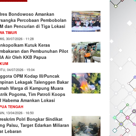
lres Bondowoso Amankan
rsangka Percobaan Pembobolan
M dan Pencurian di Tiga Lokasi
WA TIMUR
IS, 30/07/2026 - 11:28
nkopolkam Kutuk Keras
mbakaran dan Pembunuhan Pilot
A Air Oleh KKB Papua
KUM
TU, 04/07/2026 - 15:04
ggota OPM Kodap III/Puncak
mpinan Lekagak Talenggen Bakar
mah Warga di Kampung Muara
strik Pogoma, Tim Patroli Koops
I Habema Amankan Lokasi
PUA TENGAH
IN, 13/04/2026 - 16:50
reskrim Polri Bongkar Sindikat
ng Palsu, Target Edarkan Miliaran
at Lebaran