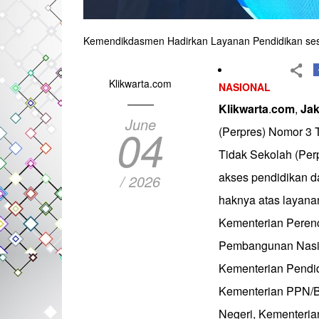
Kemendikdasmen Hadirkan Layanan Pendidikan ses
Klikwarta.com
NASIONAL
Klikwarta
.
com
,
Jak
June
04
(Perpres) Nomor 3
Tidak Sekolah (Per
akses pendidikan d
/ 2026
haknya atas layana
Kementerian Pere
Pembangunan Nasion
Kementerian Pendi
Kementerian PPN/B
Negeri, Kementeri