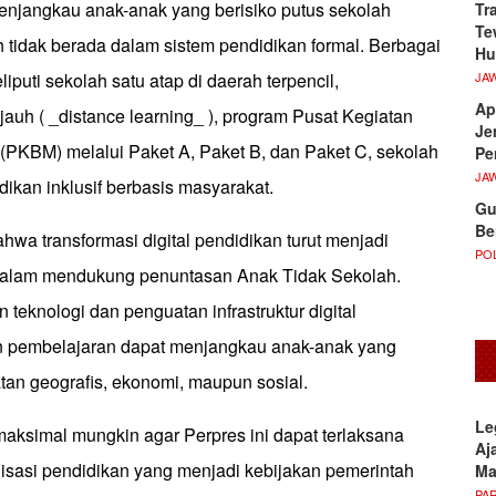
enjangkau anak-anak yang berisiko putus sekolah
Tr
Te
tidak berada dalam sistem pendidikan formal. Berbagai
Hu
JA
iputi sekolah satu atap di daerah terpencil,
Ap
jauh ( _distance learning_ ), program Pusat Kegiatan
Je
 (PKBM) melalui Paket A, Paket B, dan Paket C, sekolah
Pe
JA
idikan inklusif berbasis masyarakat.
Gu
Be
wa transformasi digital pendidikan turut menjadi
POL
 dalam mendukung penuntasan Anak Tidak Sekolah.
 teknologi dan penguatan infrastruktur digital
n pembelajaran dapat menjangkau anak-anak yang
n geografis, ekonomi, maupun sosial.
Le
aksimal mungkin agar Perpres ini dapat terlaksana
Aj
lisasi pendidikan yang menjadi kebijakan pemerintah
M
PA