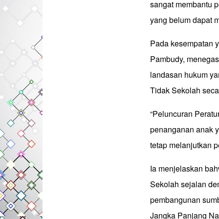
sangat membantu pe
yang belum dapat m
Pada kesempatan y
Pambudy, menegas
landasan hukum ya
Tidak Sekolah secara
“Peluncuran Peratu
penanganan anak ya
tetap melanjutkan p
Ia menjelaskan ba
Sekolah sejalan d
pembangunan sumb
Jangka Panjang Na