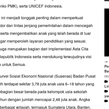
ko PMK), serta UNICEF Indonesia.
 ini menjadi tonggak penting dalam memperkuat
ektor dan lintas jenjang pemerintahan dalam mencegah
 serta mengembalikan anak yang telah berada di luar
agar memperoleh layanan pendidikan yang sesuai.
juga merupakan bagian dari implementasi Asta Cita
epublik Indonesia serta mendukung terwujudnya visi
→ 
u untuk Semua.
Pe
Ba
urvei Sosial Ekonomi Nasional (Susenas) Badan Pusat
DEC
ih terdapat sekitar 3,78 juta anak usia 6–18 tahun yang
Li
Sebagian besar berada pada kelompok usia sekolah
ya
hun dengan jumlah mencapai 2,48 juta anak. Angka
i berbagai wilayah, termasuk Sumatera Utara, Banten,