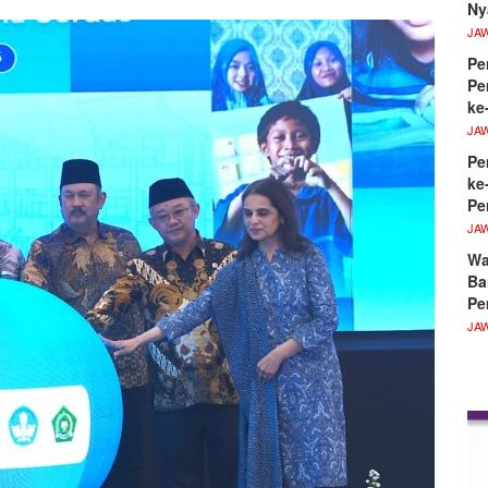
Ny
JA
Pe
Pe
ke
JA
Pe
ke
Pe
JA
Wa
Ba
Pe
JA