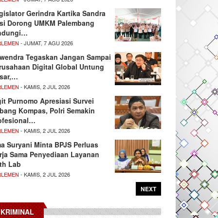
gislator Gerindra Kartika Sandra
si Dorong UMKM Palembang
ndungi…
RLEMEN
- JUMAT, 7 AGU 2026
wendra Tegaskan Jangan Sampai
rusahaan Digital Global Untung
sar,…
RLEMEN
- KAMIS, 2 JUL 2026
git Purnomo Apresiasi Survei
tbang Kompas, Polri Semakin
ofesional…
RLEMEN
- KAMIS, 2 JUL 2026
ma Suryani Minta BPJS Perluas
rja Sama Penyediaan Layanan
th Lab
RLEMEN
- KAMIS, 2 JUL 2026
NEXT
KRIMINAL