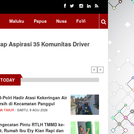
Maluku
Papua
Nusa
FoVi
ap Aspirasi 35 Komunitas Driver
TODAY
I-Polri Hadir Atasi Kekeringan Air
rsih di Kecamatan Panggul
WA TIMUR
- SABTU, 8 AGU 2026
ngecatan Pintu RTLH TMMD ke-
9, Rumah Ibu Ety Kian Rapi dan