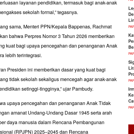
rluasan layanan pendidikan, termasuk bagi anak-anak
Le
engakses sekolah formal,” tegasnya.
De
Li
ang sama, Menteri PPN/Kepala Bappenas, Rachmat
PA
Ka
kan bahwa Perpres Nomor 3 Tahun 2026 memberikan
Pe
ng kuat bagi upaya pencegahan dan penanganan Anak
Be
PA
 lebih terintegrasi.
Si
Li
ran Presiden ini memberikan dasar yang kuat bagi
Pr
ng tidak sekolah sekaligus mencegah agar anak-anak
PA
endidikan setinggi-tingginya,” ujar Pambudy.
Ir
Ke
Ca
hwa upaya pencegahan dan penanganan Anak Tidak
PA
engan amanat Undang-Undang Dasar 1945 serta arah
er daya manusia dalam Rencana Pembangunan
sional (RPJPN) 2025–2045 dan Rencana