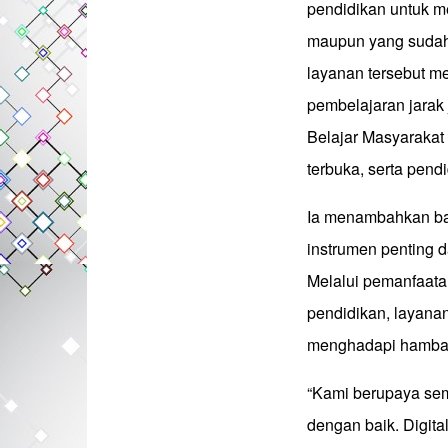
pendidikan untuk m
maupun yang sudah 
layanan tersebut mel
pembelajaran jarak 
Belajar Masyarakat
terbuka, serta pend
Ia menambahkan bah
instrumen penting
Melalui pemanfaatan
pendidikan, layana
menghadapi hambata
“Kami berupaya sem
dengan baik. Digita