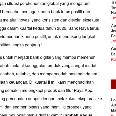
Tr
an situasi perekonomian global yang mengalami
Te
i berusaha menjaga kinerja bank terus positif dan
Hu
JA
 melalui inovasi yang konsisten dan disiplin eksekusi
Ap
gga dalam kuartal kedua tahun 2025, Bank Raya terus
Je
Pe
ertumbuhan kinerja positif, untuk mendukung langkah
JA
ilitas jangka panjang.”
Gu
Be
s untuk menjadi bank digital yang mampu memenuhi
POL
sabah melalui keunggulan produk yang sangat mudah
nasabah, reliable, dan mempermudah nasabah dalam
an keuangan. Di kuartal II ini, kami menghadirkan
ng semakin melengkapi produk dan fitur Raya App.
ng percepatan adopsi dengan melakukan eksplorasi ke
Le
Aj
omi dan segmen bisnis yang memiliki prospek yang
M
menumbuhkan bisnis digital kami.”
Tambah Bagus.
PA