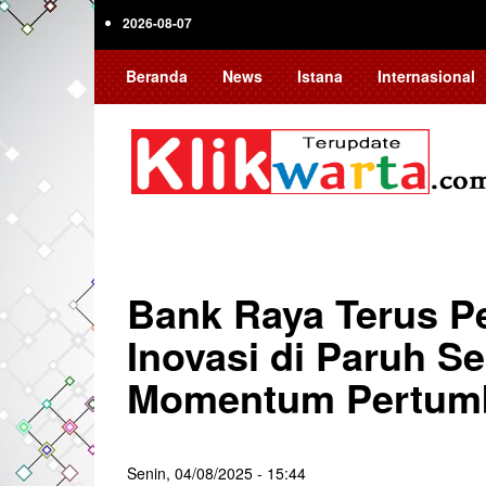
Skip
2026-08-07
to
main
Beranda
News
Istana
Internasional
content
Bank Raya Terus Pe
Inovasi di Paruh S
Momentum Pertumbu
Senin, 04/08/2025 - 15:44