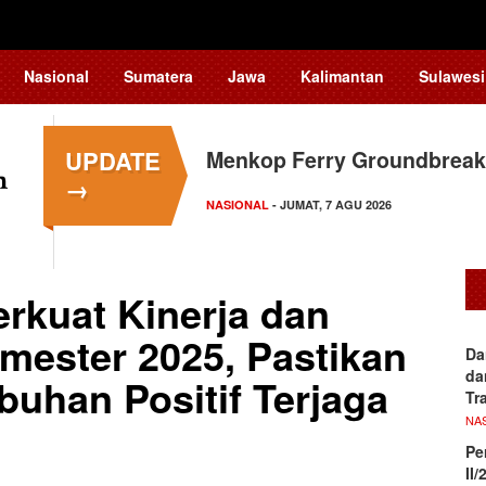
Nasional
Sumatera
Jawa
Kalimantan
Sulawesi
UPDATE
Menkop Ferry Groundbreak
→
NASIONAL
- JUMAT, 7 AGU 2026
rkuat Kinerja dan
emester 2025, Pastikan
Da
da
han Positif Terjaga
Tr
NA
Pe
II