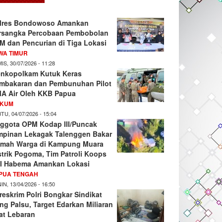
lres Bondowoso Amankan
rsangka Percobaan Pembobolan
M dan Pencurian di Tiga Lokasi
WA TIMUR
IS, 30/07/2026 - 11:28
nkopolkam Kutuk Keras
mbakaran dan Pembunuhan Pilot
A Air Oleh KKB Papua
KUM
TU, 04/07/2026 - 15:04
ggota OPM Kodap III/Puncak
mpinan Lekagak Talenggen Bakar
mah Warga di Kampung Muara
strik Pogoma, Tim Patroli Koops
I Habema Amankan Lokasi
PUA TENGAH
IN, 13/04/2026 - 16:50
reskrim Polri Bongkar Sindikat
ng Palsu, Target Edarkan Miliaran
at Lebaran