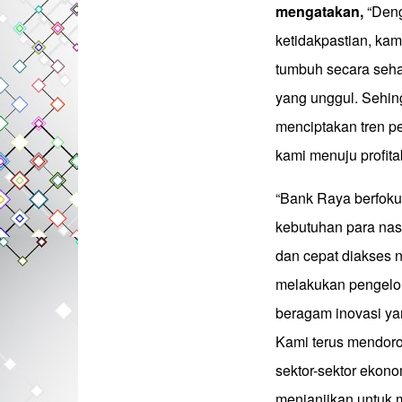
mengatakan,
“Deng
ketidakpastian, kam
tumbuh secara sehat
yang unggul. Sehin
menciptakan tren p
kami menuju profitab
“Bank Raya berfoku
kebutuhan para na
dan cepat diakses 
melakukan pengelola
beragam inovasi ya
Kami terus mendoro
sektor-sektor ekon
menjanjikan untuk 