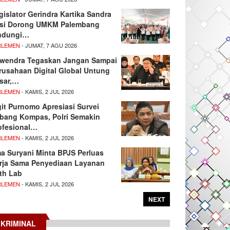
gislator Gerindra Kartika Sandra
si Dorong UMKM Palembang
ndungi…
RLEMEN
- JUMAT, 7 AGU 2026
wendra Tegaskan Jangan Sampai
rusahaan Digital Global Untung
sar,…
RLEMEN
- KAMIS, 2 JUL 2026
git Purnomo Apresiasi Survei
tbang Kompas, Polri Semakin
ofesional…
RLEMEN
- KAMIS, 2 JUL 2026
ma Suryani Minta BPJS Perluas
rja Sama Penyediaan Layanan
th Lab
RLEMEN
- KAMIS, 2 JUL 2026
NEXT
KRIMINAL