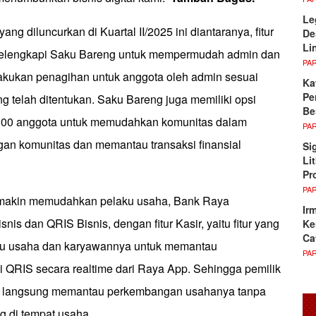
Le
yang diluncurkan di Kuartal II/2025 ini diantaranya, fitur
De
Li
elengkapi Saku Bareng untuk mempermudah admin dan
PA
kukan penagihan untuk anggota oleh admin sesuai
Ka
Pe
 telah ditentukan. Saku Bareng juga memiliki opsi
Be
00 anggota untuk memudahkan komunitas dalam
PA
an komunitas dan memantau transaksi finansial
Si
Li
Pr
PA
semakin memudahkan pelaku usaha, Bank Raya
Ir
nis dan QRIS Bisnis, dengan fitur Kasir, yaitu fitur yang
Ke
Ca
u usaha dan karyawannya untuk memantau
PA
 QRIS secara realtime dari Raya App. Sehingga pemilik
a langsung memantau perkembangan usahanya tanpa
g di tempat usaha.