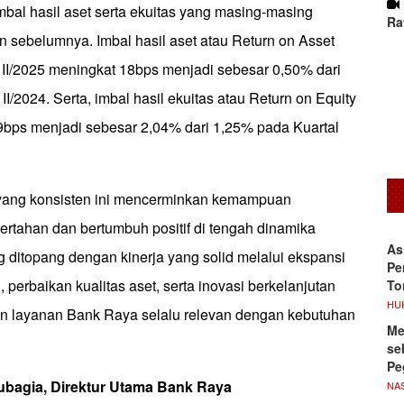
imbal hasil aset serta ekuitas yang masing-masing
Ra
n sebelumnya. Imbal hasil aset atau Return on Asset
 II/2025 meningkat 18bps menjadi sebesar 0,50% dari
II/2024. Serta, imbal hasil ekuitas atau Return on Equity
bps menjadi sebesar 2,04% dari 1,25% pada Kuartal
yang konsisten ini mencerminkan kemampuan
ertahan dan bertumbuh positif di tengah dinamika
As
 ditopang dengan kinerja yang solid melalui ekspansi
Pe
i, perbaikan kualitas aset, serta inovasi berkelanjutan
To
HU
n layanan Bank Raya selalu relevan dengan kebutuhan
Me
se
Pe
ubagia, Direktur Utama Bank Raya
NA