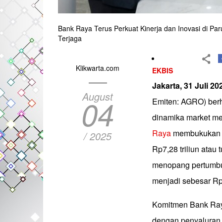
Bank Raya Terus Perkuat Kinerja dan Inovasi di P
Terjaga
Klikwarta.com
EKBIS
Jakarta, 31 Juli 20
August
04
Emiten: AGRO) berha
dinamika market mel
Raya
membukukan pe
/ 2025
Rp7,28 triliun atau
menopang pertumbuha
menjadi sebesar Rp1
Komitmen Bank Raya
dengan penyaluran k