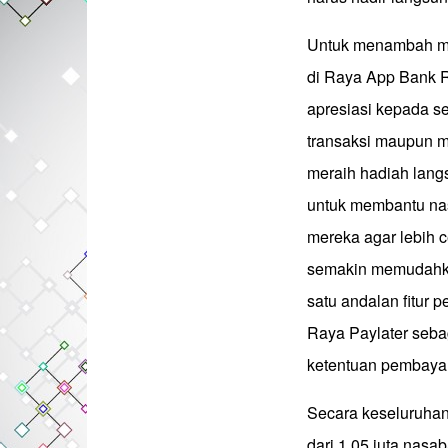
Untuk menambah mi
di Raya App Bank R
apresiasi kepada s
transaksi maupun 
meraih hadiah langs
untuk membantu na
mereka agar lebih 
semakin memudahk
satu andalan fitur
Raya Paylater seb
ketentuan pembayar
Secara keseluruhan
dari 1,05 juta nas