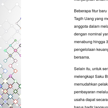
Beberapa fitur baru 
Tagih Uang yang m
anggota dalam mela
dengan nominal yang
menabung hingga 3
pengelolaan keuang
bersama.
Selain itu, untuk 
melengkapi Saku Bis
memudahkan pelak
pembayaran melalui
usaha dapat secar
harus hadir langsun