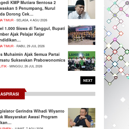
agedi KMP Mutiara Sentosa 2
waskan 5 Penumpang, Nurul
da Dorong Cek…
WA TIMUR
- SELASA, 4 AGU 2026
el 1.000 Siswa di Tanggul, Bupati
mber Ajak Pelajar Kejar
ndidikan…
WA TIMUR
- RABU, 29 JUL 2026
s Muhaimin Ajak Semua Partai
rsatu Sukseskan Prabowonomics
ITIK
- MINGGU, 26 JUL 2026
NEXT
ASPIRASI
gislator Gerindra Wihadi Wiyanto
ak Masyarakat Awasi Program
akan…
RLEMEN
- JUMAT, 7 AGU 2026