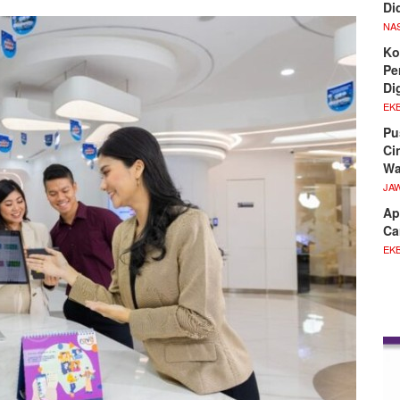
Di
NA
Ko
Pe
Di
EKB
Pu
Ci
Wa
JA
Ap
Ca
EKB