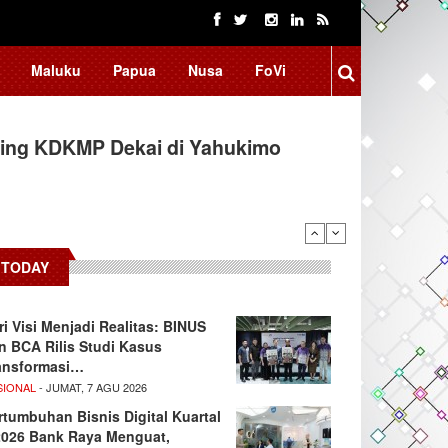
Maluku
Papua
Nusa
FoVi
ing KDKMP Dekai di Yahukimo
TODAY
ri Visi Menjadi Realitas: BINUS
n BCA Rilis Studi Kasus
ansformasi…
SIONAL
- JUMAT, 7 AGU 2026
rtumbuhan Bisnis Digital Kuartal
/2026 Bank Raya Menguat,