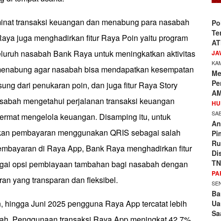
nat transaksi keuangan dan menabung para nasabah
Po
Te
aya juga menghadirkan fitur Raya Poin yaitu program
AT
eluruh nasabah Bank Raya untuk meningkatkan aktivitas
JA
KAM
menabung agar nasabah bisa mendapatkan kesempatan
Me
Pe
ung dari penukaran poin, dan juga fitur Raya Story
AM
sabah mengetahui perjalanan transaksi keuangan
HU
SAB
cermat mengelola keuangan. Disamping itu, untuk
An
an pembayaran menggunakan QRIS sebagai salah
Pi
Ru
 pembayaran di Raya App, Bank Raya menghadirkan fitur
Di
TN
agai opsi pembiayaan tambahan bagi nasabah dengan
PA
an yang transparan dan fleksibel.
SEN
Ba
, hingga Juni 2025 pengguna Raya App tercatat lebih
Ua
Sa
abah. Penggunaan transaksi Raya App meningkat 42,7%