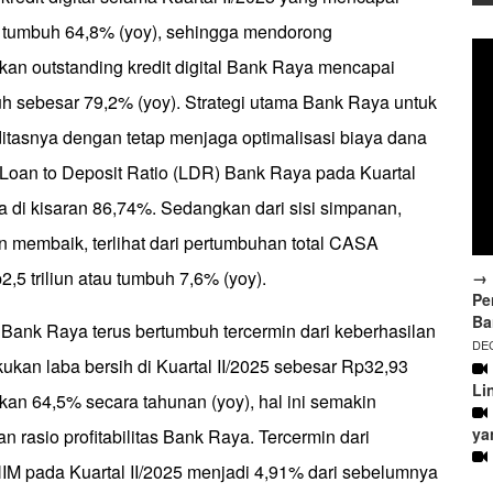
au tumbuh 64,8% (yoy), sehingga mendorong
kan outstanding kredit digital Bank Raya mencapai
uh sebesar 79,2% (yoy). Strategi utama Bank Raya untuk
ditasnya dengan tetap menjaga optimalisasi biaya dana
o Loan to Deposit Ratio (LDR) Bank Raya pada Kuartal
ga di kisaran 86,74%. Sedangkan dari sisi simpanan,
 membaik, terlihat dari pertumbuhan total CASA
,5 triliun atau tumbuh 7,6% (yoy).
→ 
Pe
Ba
 Bank Raya terus bertumbuh tercermin dari keberhasilan
DEC
an laba bersih di Kuartal II/2025 sebesar Rp32,93
Li
kan 64,5% secara tahunan (yoy), hal ini semakin
ya
 rasio profitabilitas Bank Raya. Tercermin dari
NIM pada Kuartal II/2025 menjadi 4,91% dari sebelumnya