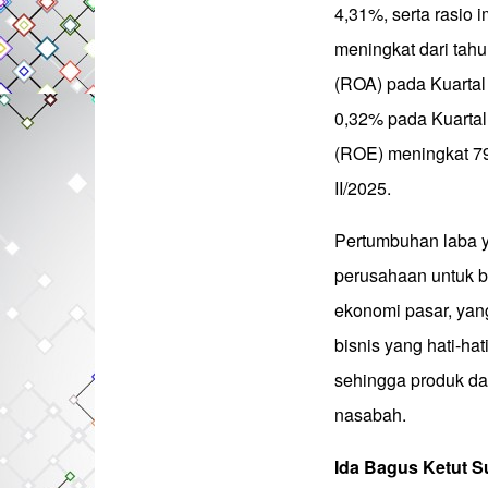
4,31%, serta rasio 
meningkat dari tahu
(ROA) pada Kuartal
0,32% pada Kuartal 
(ROE) meningkat 79
II/2025.
Pertumbuhan laba 
perusahaan untuk b
ekonomi pasar, yang
bisnis yang hati-hat
sehingga produk da
nasabah.
Ida Bagus Ketut S