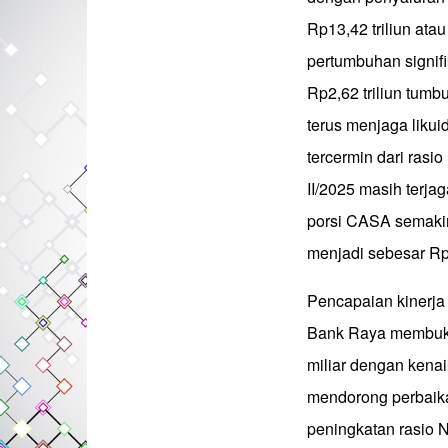
Rp13,42 triliun at
pertumbuhan signifi
Rp2,62 triliun tumb
terus menjaga likui
tercermin dari rasi
II/2025 masih terja
porsi CASA semakin
menjadi sebesar Rp2
Pencapaian kinerja
Bank Raya membukuk
miliar dengan kenai
mendorong perbaikan
peningkatan rasio 