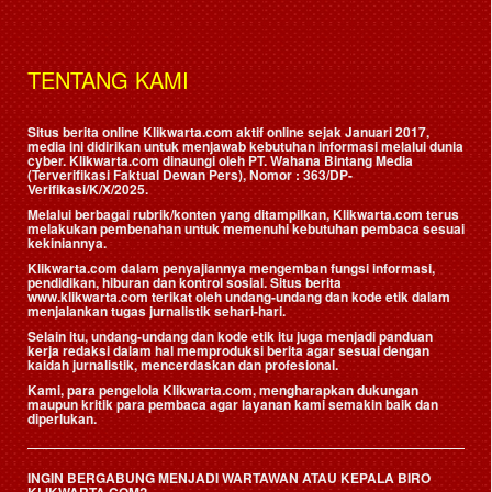
TENTANG KAMI
Situs berita online Klikwarta.com aktif online sejak Januari 2017,
media ini didirikan untuk menjawab kebutuhan informasi melalui dunia
cyber. Klikwarta.com dinaungi oleh
PT. Wahana Bintang Media
(Terverifikasi Faktual Dewan Pers)
, Nomor : 363/DP-
Verifikasi/K/X/2025.
Melalui berbagai rubrik/konten yang ditampilkan, Klikwarta.com terus
melakukan pembenahan untuk memenuhi kebutuhan pembaca sesuai
kekiniannya.
Klikwarta.com dalam penyajiannya mengemban fungsi informasi,
pendidikan, hiburan dan kontrol sosial. Situs berita
www.klikwarta.com terikat oleh undang-undang dan kode etik dalam
menjalankan tugas jurnalistik sehari-hari.
Selain itu, undang-undang dan kode etik itu juga menjadi panduan
kerja redaksi dalam hal memproduksi berita agar sesuai dengan
kaidah jurnalistik, mencerdaskan dan profesional.
Kami, para pengelola Klikwarta.com, mengharapkan dukungan
maupun kritik para pembaca agar layanan kami semakin baik dan
diperlukan.
INGIN BERGABUNG MENJADI WARTAWAN ATAU KEPALA BIRO