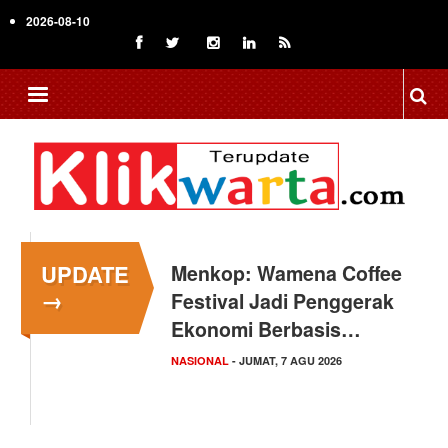
Skip
2026-08-10
to
main
content
UPDATE
Menkop: Wamena Coffee
→
Festival Jadi Penggerak
Ekonomi Berbasis…
NASIONAL
- JUMAT, 7 AGU 2026