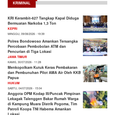
KRIMINAL
KRI Kerambit-627 Tangkap Kapal Diduga
Bermuatan Narkoba 1,3 Ton
KEPRI
MINGGU, 09/08/2026 - 19:39
Polres Bondowoso Amankan Tersangka
Percobaan Pembobolan ATM dan
Pencurian di Tiga Lokasi
JAWA TIMUR
KAMIS, 30/07/2026 - 11:28
Menkopolkam Kutuk Keras Pembakaran
dan Pembunuhan Pilot AMA Air Oleh KKB
Papua
HUKUM
SABTU, 04/07/2026 - 15:04
Anggota OPM Kodap III/Puncak Pimpinan
Lekagak Talenggen Bakar Rumah Warga
di Kampung Muara Distrik Pogoma, Tim
Patroli Koops TNI Habema Amankan
Lokasi