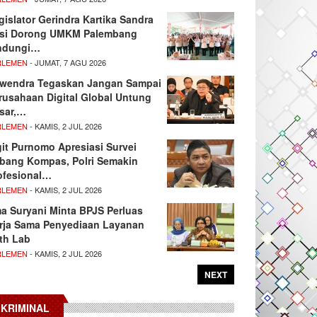
gislator Gerindra Kartika Sandra
si Dorong UMKM Palembang
ndungi…
RLEMEN
- JUMAT, 7 AGU 2026
wendra Tegaskan Jangan Sampai
rusahaan Digital Global Untung
sar,…
RLEMEN
- KAMIS, 2 JUL 2026
git Purnomo Apresiasi Survei
tbang Kompas, Polri Semakin
ofesional…
RLEMEN
- KAMIS, 2 JUL 2026
ma Suryani Minta BPJS Perluas
rja Sama Penyediaan Layanan
th Lab
RLEMEN
- KAMIS, 2 JUL 2026
NEXT
KRIMINAL