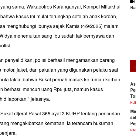
yang sama, Wakapolres Karanganyar, Kompol Miftakhul
Ra
bahwa kasus ini mulai terungkap setelah anak korban,
isa menghubungi ibunya sejak Kamis (4/9/2025) malam.
 Widya menemukan sang ibu sudah tak bernyawa dan
olisi.
an penyelidikan, polisi berhasil mengamankan barang
 motor, jaket, dan pakaian yang digunakan pelaku saat
 pula fakta, bahwa Sukat pernah masuk ke rumah korban
As
n berhasil mencuri uang Rp5 juta, namun kasus
Pe
To
h dilaporkan," jelasnya.
HU
Me
 Sukat dijerat Pasal 365 ayat 3 KUHP tentang pencurian
se
yang mengakibatkan kematian. Ia terancam hukuman
Pe
NA
penjara.