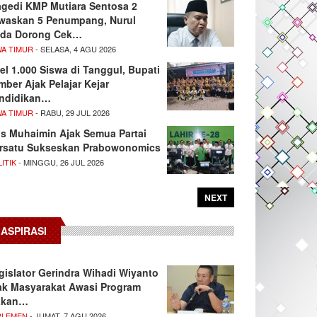
agedi KMP Mutiara Sentosa 2
waskan 5 Penumpang, Nurul
da Dorong Cek…
WA TIMUR
- SELASA, 4 AGU 2026
el 1.000 Siswa di Tanggul, Bupati
mber Ajak Pelajar Kejar
ndidikan…
WA TIMUR
- RABU, 29 JUL 2026
s Muhaimin Ajak Semua Partai
rsatu Sukseskan Prabowonomics
ITIK
- MINGGU, 26 JUL 2026
NEXT
ASPIRASI
gislator Gerindra Wihadi Wiyanto
ak Masyarakat Awasi Program
akan…
RLEMEN
- JUMAT, 7 AGU 2026