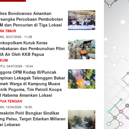
lres Bondowoso Amankan
rsangka Percobaan Pembobolan
M dan Pencurian di Tiga Lokasi
WA TIMUR
IS, 30/07/2026 - 11:28
nkopolkam Kutuk Keras
mbakaran dan Pembunuhan Pilot
A Air Oleh KKB Papua
KUM
TU, 04/07/2026 - 15:04
ggota OPM Kodap III/Puncak
mpinan Lekagak Talenggen Bakar
mah Warga di Kampung Muara
strik Pogoma, Tim Patroli Koops
I Habema Amankan Lokasi
PUA TENGAH
IN, 13/04/2026 - 16:50
reskrim Polri Bongkar Sindikat
ng Palsu, Target Edarkan Miliaran
at Lebaran