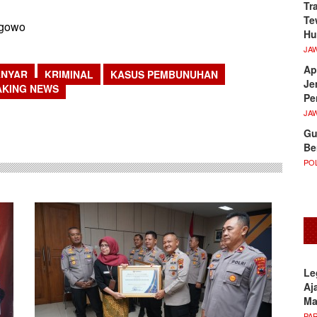
Tr
Te
egowo
Hu
JA
Ap
ANYAR
KRIMINAL
KASUS PEMBUNUHAN
Je
AKING NEWS
Pe
sApp
JA
Gu
Be
POL
Le
Aj
M
PA