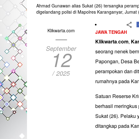
Ahmad Gunawan alias Sukat (26) tersangka perampo
digelandang polisi di Mapolres Karanganyar, Jumat 
Klikwarta.com
JAWA TENGAH
Klikwarta
.
com
,
Ka
September
12
seorang nenek berna
Papongan, Desa Ber
perampokan dan di
/ 2025
rumahnya pada Kami
Satuan Reserse Kri
berhasil meringkus
Sukat (26). Pelaku 
ditangkap pada Kam