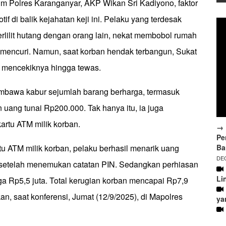
im Polres Karanganyar, AKP Wikan Sri Kadiyono, faktor
if di balik kejahatan keji ini. Pelaku yang terdesak
rlilit hutang dengan orang lain, nekat membobol rumah
 mencuri. Namun, saat korban hendak terbangun, Sukat
 mencekiknya hingga tewas.
mbawa kabur sejumlah barang berharga, termasuk
uang tunai Rp200.000. Tak hanya itu, ia juga
rtu ATM milik korban.
→ 
Pe
Ba
rtu ATM milik korban, pelaku berhasil menarik uang
DEC
 setelah menemukan catatan PIN. Sedangkan perhiasan
Li
ga Rp5,5 juta. Total kerugian korban mencapai Rp7,9
kan, saat konferensi, Jumat (12/9/2025), di Mapolres
ya