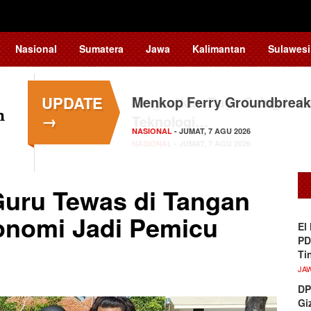
Nasional
Sumatera
Jawa
Kalimantan
Sulawesi
UPDATE
Menkop Ferry Groundbreak
→
NASIONAL
- JUMAT, 7 AGU 2026
uru Tewas di Tangan
konomi Jadi Pemicu
El
PD
Ti
JA
DP
Gi