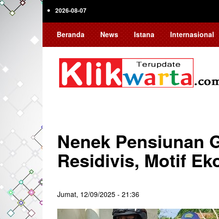
Skip
2026-08-07
to
main
Beranda
News
Istana
Internasional
content
Nenek Pensiunan G
Residivis, Motif E
Jumat, 12/09/2025 - 21:36