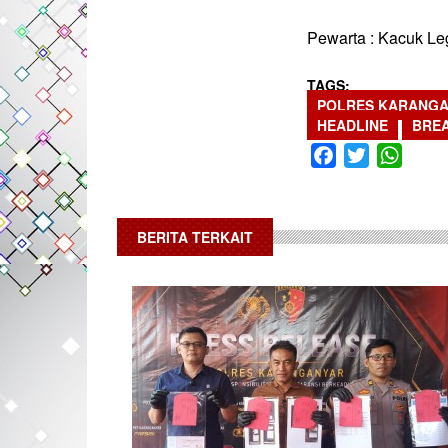
Pewarta : Kacuk L
TAGS
POLRES KARANG
HEADLINE
BRE
Facebook
Twitter
What
BERITA TERKAIT