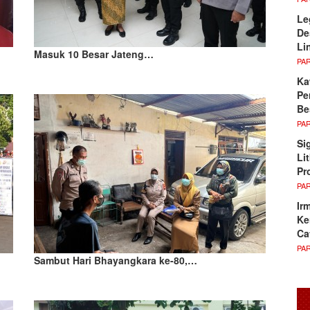
Le
De
Li
Masuk 10 Besar Jateng…
PA
Ka
Pe
Be
PA
Si
Li
Pr
PA
Ir
Ke
Ca
PA
Sambut Hari Bhayangkara ke-80,…