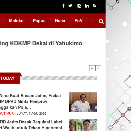
Maluku
Papua
Nusa
FoVi
ing KDKMP Dekai di Yahukimo
TODAY
 Nino Kuat Ancam Jatim, Fraksi
IP DPRD Minta Pemprov
nggalkan Pola…
WA TIMUR
- JUMAT, 7 AGU 2026
RD Jatim Desak Regulasi Label
zi Wajib untuk Tekan Hipertensi