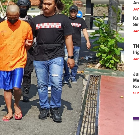
An
JA
Ka
Si
JA
TN
Ir
JA
Ju
Me
Ko
SU