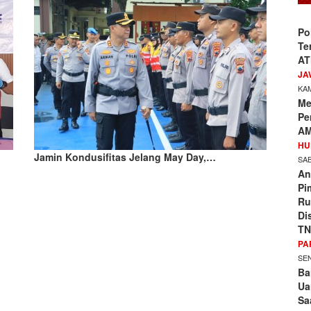
Po
Te
AT
JA
KAM
Me
Pe
AM
HU
Jamin Kondusifitas Jelang May Day,…
SAB
An
Pi
Ru
Di
TN
PA
SEN
Ba
Ua
Sa