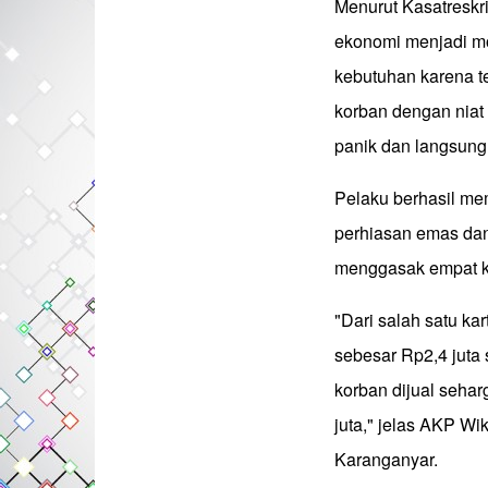
Menurut Kasatreskr
ekonomi menjadi mot
kebutuhan karena te
korban dengan niat
panik dan langsung
Pelaku berhasil me
perhiasan emas dan 
menggasak empat ka
"Dari salah satu ka
sebesar Rp2,4 juta
korban dijual sehar
juta," jelas AKP Wi
Karanganyar.