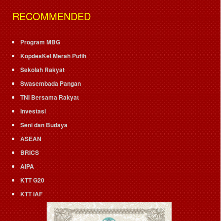
RECOMMENDED
Program MBG
KopdesKel Merah Putih
Sekolah Rakyat
Swasembada Pangan
TNI Bersama Rakyat
Investasi
Seni dan Budaya
ASEAN
BRICS
AIPA
KTT G20
KTT IAF