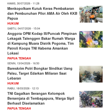
KAMIS, 30/07/2026 - 11:28
Menkopolkam Kutuk Keras Pembakaran
dan Pembunuhan Pilot AMA Air Oleh KKB
Papua
HUKUM
SABTU, 04/07/2026 - 15:04
Anggota OPM Kodap III/Puncak Pimpinan
Lekagak Talenggen Bakar Rumah Warga
di Kampung Muara Distrik Pogoma, Tim
Patroli Koops TNI Habema Amankan
Lokasi
PAPUA TENGAH
SENIN, 13/04/2026 - 16:50
Bareskrim Polri Bongkar Sindikat Uang
Palsu, Target Edarkan Miliaran Saat
Lebaran
HUKUM
RABU, 18/03/2026 - 12:13
TNI Gagalkan Serangan Kelompok
Bersenjata di Tembagapura, Warga Sipil
Berhasil Diselamatkan
PAPUA TENGAH