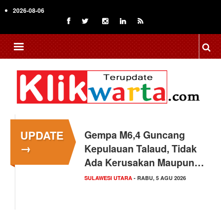
Skip
2026-08-06
to
main
content
UPDATE
Gempa M6,4 Guncang
→
Kepulauan Talaud, Tidak
Ada Kerusakan Maupun…
SULAWESI UTARA
- RABU, 5 AGU 2026