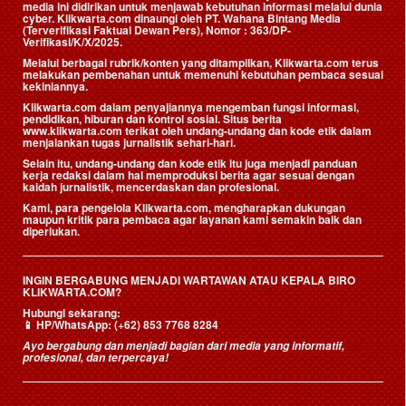
media ini didirikan untuk menjawab kebutuhan informasi melalui dunia
cyber. Klikwarta.com dinaungi oleh
PT. Wahana Bintang Media
(Terverifikasi Faktual Dewan Pers)
, Nomor : 363/DP-
Verifikasi/K/X/2025.
Melalui berbagai rubrik/konten yang ditampilkan, Klikwarta.com terus
melakukan pembenahan untuk memenuhi kebutuhan pembaca sesuai
kekiniannya.
Klikwarta.com dalam penyajiannya mengemban fungsi informasi,
pendidikan, hiburan dan kontrol sosial. Situs berita
www.klikwarta.com terikat oleh undang-undang dan kode etik dalam
menjalankan tugas jurnalistik sehari-hari.
Selain itu, undang-undang dan kode etik itu juga menjadi panduan
kerja redaksi dalam hal memproduksi berita agar sesuai dengan
kaidah jurnalistik, mencerdaskan dan profesional.
Kami, para pengelola Klikwarta.com, mengharapkan dukungan
maupun kritik para pembaca agar layanan kami semakin baik dan
diperlukan.
INGIN BERGABUNG MENJADI WARTAWAN ATAU KEPALA BIRO
KLIKWARTA.COM?
Hubungi sekarang:
📱
HP/WhatsApp:
(+62) 853 7768 8284
Ayo bergabung dan menjadi bagian dari media yang informatif,
profesional, dan terpercaya!