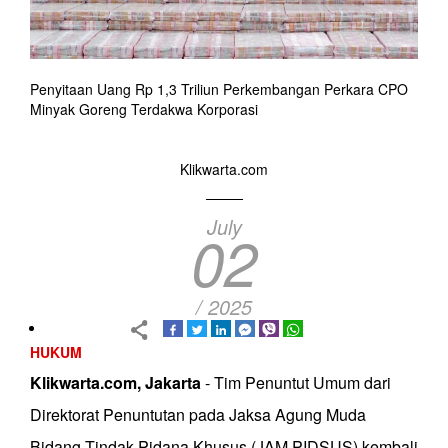
Penyitaan Uang Rp 1,3 Triliun Perkembangan Perkara CPO
Minyak Goreng Terdakwa Korporasi
Klikwarta.com
July
02
/ 2025
HUKUM
Klikwarta.com, Jakarta
- Tim Penuntut Umum dari
Direktorat Penuntutan pada Jaksa Agung Muda
Bidang Tindak Pidana Khusus (JAM PIDSUS) kembali