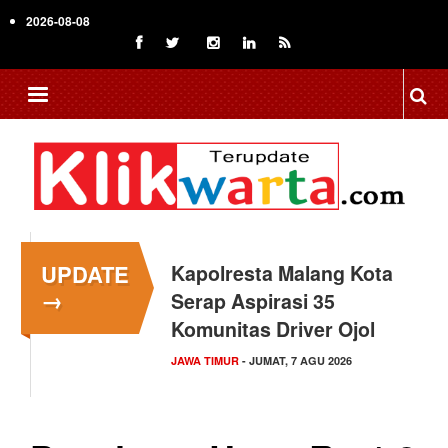
Skip
2026-08-08
to
main
content
UPDATE
Kapolresta Malang Kota
→
Serap Aspirasi 35
Komunitas Driver Ojol
JAWA TIMUR
- JUMAT, 7 AGU 2026