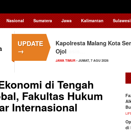
Nasional
Sumatera
Jawa
Kalimantan
Sulawesi
UPDATE
Kapolresta Malang Kota Ser
→
Ojol
JAWA TIMUR
- JUMAT, 7 AGU 2026
 Ekonomi di Tengah
bal, Fakultas Hukum
Fa
Al
r Internasional
Bu
LIF
Op
di