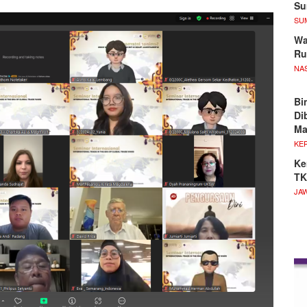
S
SU
Wa
Ru
NA
Bi
Di
M
KE
Ke
TK
JA