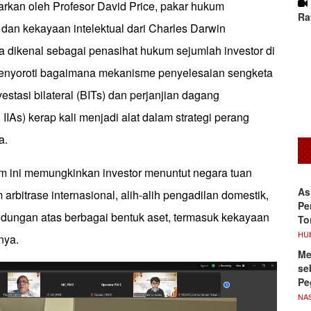
arkan oleh Profesor David Price, pakar hukum
Ra
k dan kekayaan intelektual dari Charles Darwin
ga dikenal sebagai penasihat hukum sejumlah investor di
menyoroti bagaimana mekanisme penyelesaian sengketa
estasi bilateral (BITs) dan perjanjian dagang
 IIAs) kerap kali menjadi alat dalam strategi perang
a.
m ini memungkinkan investor menuntut negara tuan
As
arbitrase internasional, alih-alih pengadilan domestik,
Pe
ndungan atas berbagai bentuk aset, termasuk kekayaan
To
HU
nya.
Me
se
Pe
NA