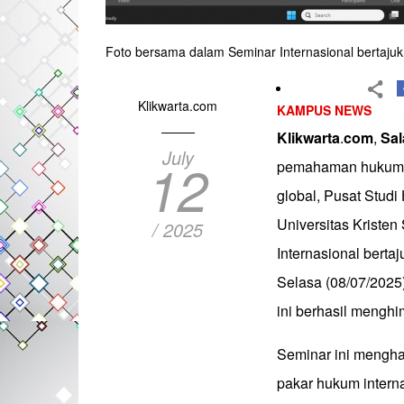
Foto bersama dalam Seminar Internasional bertajuk “
Klikwarta.com
KAMPUS NEWS
Klikwarta
.
com
,
Sal
July
12
pemahaman hukum i
global, Pusat Stud
Universitas Krist
/ 2025
Internasional bertaj
Selasa (08/07/2025
ini berhasil mengh
Seminar ini mengha
pakar hukum interna