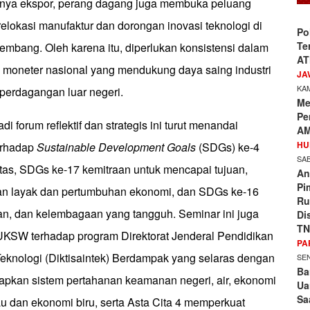
nnya ekspor, perang dagang juga membuka peluang
 relokasi manufaktur dan dorongan inovasi teknologi di
Po
Te
embang. Oleh karena itu, diperlukan konsistensi dalam
AT
n moneter nasional yang mendukung daya saing industri
JA
KAM
 perdagangan luar negeri.
Me
Pe
 forum reflektif dan strategis ini turut menandai
AM
HU
erhadap
Sustainable Development Goals
(SDGs) ke-4
SAB
itas, SDGs ke-17 kemitraan untuk mencapai tujuan,
An
Pi
an layak dan pertumbuhan ekonomi, dan SDGs ke-16
Ru
an, dan kelembagaan yang tangguh. Seminar ini juga
Di
TN
 UKSW terhadap program Direktorat Jenderal Pendidikan
PA
Teknologi (Diktisaintek) Berdampak yang selaras dengan
SEN
Ba
apkan sistem pertahanan keamanan negeri, air, ekonomi
Ua
Sa
jau dan ekonomi biru, serta Asta Cita 4 memperkuat