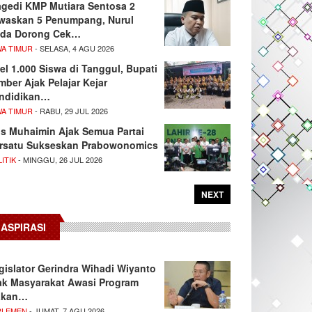
agedi KMP Mutiara Sentosa 2
waskan 5 Penumpang, Nurul
da Dorong Cek…
WA TIMUR
- SELASA, 4 AGU 2026
el 1.000 Siswa di Tanggul, Bupati
mber Ajak Pelajar Kejar
ndidikan…
WA TIMUR
- RABU, 29 JUL 2026
s Muhaimin Ajak Semua Partai
rsatu Sukseskan Prabowonomics
ITIK
- MINGGU, 26 JUL 2026
NEXT
ASPIRASI
gislator Gerindra Wihadi Wiyanto
ak Masyarakat Awasi Program
akan…
RLEMEN
- JUMAT, 7 AGU 2026