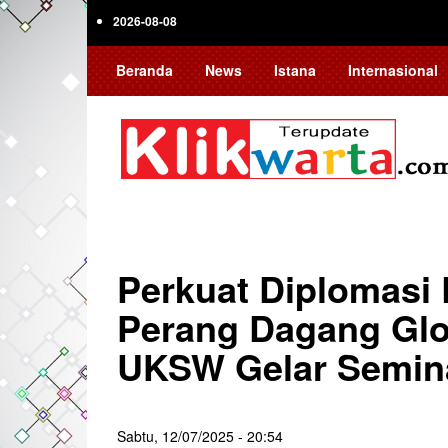
Skip
2026-08-08
to
main
Beranda
News
Istana
Internasional
content
Perkuat Diplomasi
Perang Dagang Glo
UKSW Gelar Semina
Sabtu, 12/07/2025 - 20:54