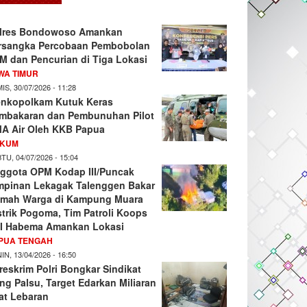
lres Bondowoso Amankan
rsangka Percobaan Pembobolan
M dan Pencurian di Tiga Lokasi
WA TIMUR
IS, 30/07/2026 - 11:28
nkopolkam Kutuk Keras
mbakaran dan Pembunuhan Pilot
A Air Oleh KKB Papua
KUM
TU, 04/07/2026 - 15:04
ggota OPM Kodap III/Puncak
mpinan Lekagak Talenggen Bakar
mah Warga di Kampung Muara
strik Pogoma, Tim Patroli Koops
I Habema Amankan Lokasi
PUA TENGAH
IN, 13/04/2026 - 16:50
reskrim Polri Bongkar Sindikat
ng Palsu, Target Edarkan Miliaran
at Lebaran