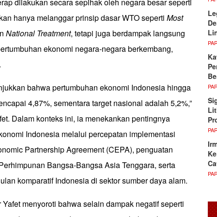
kerap dilakukan secara sepihak oleh negara besar seperti
Le
ukan hanya melanggar prinsip dasar WTO seperti
Most
De
Li
an
National Treatment
, tetapi juga berdampak langsung
PA
pertumbuhan ekonomi negara-negara berkembang,
Ka
.
Pe
Be
unjukkan bahwa pertumbuhan ekonomi Indonesia hingga
PA
Si
encapai 4,87%, sementara target nasional adalah 5,2%,”
Li
fet. Dalam konteks ini, ia menekankan pentingnya
Pr
PA
ekonomi Indonesia melalui percepatan implementasi
Ir
nomic Partnership Agreement (CEPA), penguatan
Ke
Ca
 Perhimpunan Bangsa-Bangsa Asia Tenggara, serta
PA
ulan komparatif Indonesia di sektor sumber daya alam.
r Yafet menyoroti bahwa selain dampak negatif seperti