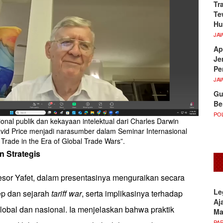
Tr
Te
Hu
JA
Ap
Je
Pe
JA
Gu
Be
POL
onal publik dan kekayaan intelektual dari Charles Darwin
avid Price menjadi narasumber dalam Seminar Internasional
l Trade in the Era of Global Trade Wars”.
n Strategis
esor Yafet, dalam presentasinya menguraikan secara
Le
ep dan sejarah
tariff war
, serta implikasinya terhadap
Aj
global dan nasional. Ia menjelaskan bahwa praktik
M
PA