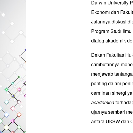
Darwin University 
Ekonomi dari Fakul
Jalannya diskusi di
Program Studi Ilm
dialog akademik deng
Dekan Fakultas Hu
sambutannya meneka
menjawab tantangan
penting dalam penin
cerminan sinergi 
academica
terhadap
ujarnya sembari me
antara UKSW dan Ch