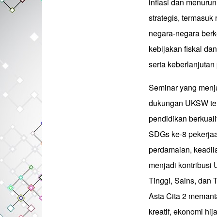
inflasi dan menuru
strategis, termasuk
negara-negara berk
kebijakan fiskal da
serta keberlanjutan
Seminar yang menjadi
dukungan UKSW t
pendidikan berkual
SDGs ke-8 pekerja
perdamaian, keadil
menjadi kontribusi
Tinggi, Sains, dan 
Asta Cita 2 memant
kreatif, ekonomi hi