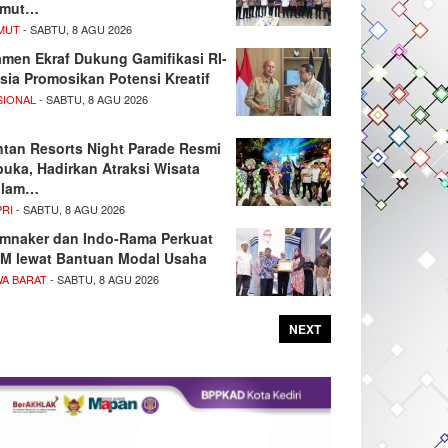
umut…
MUT
- SABTU, 8 AGU 2026
men Ekraf Dukung Gamifikasi RI-
sia Promosikan Potensi Kreatif
SIONAL
- SABTU, 8 AGU 2026
ntan Resorts Night Parade Resmi
buka, Hadirkan Atraksi Wisata
alam…
PRI
- SABTU, 8 AGU 2026
mnaker dan Indo-Rama Perkuat
M lewat Bantuan Modal Usaha
WA BARAT
- SABTU, 8 AGU 2026
NEXT