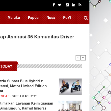
Maluku
Papua
Nusa
FoVi
ap Aspirasi 35 Komunitas Driver
TODAY
zzio Sunset Blue Hybrid x
kateri, Motor Limited Edition
at…
ESTYLE
- SABTU, 8 AGU 2026
timalkan Layanan Keimigrasian
 Simalungun, Kanwil Imigrasi