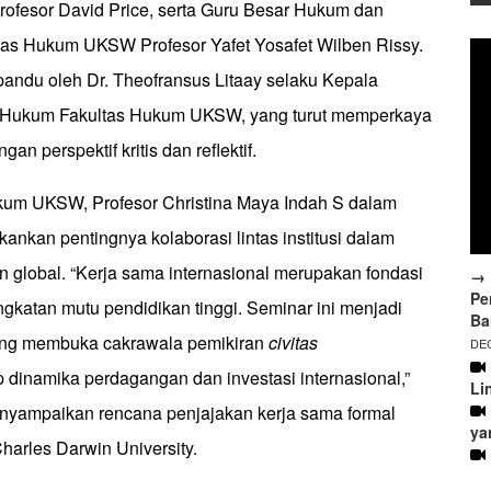
Profesor David Price, serta Guru Besar Hukum dan
tas Hukum UKSW Profesor Yafet Yosafet Wilben Rissy.
pandu oleh Dr. Theofransus Litaay selaku Kepala
u Hukum Fakultas Hukum UKSW, yang turut memperkaya
an perspektif kritis dan reflektif.
kum UKSW, Profesor Christina Maya Indah S dalam
nkan pentingnya kolaborasi lintas institusi dalam
 global. “Kerja sama internasional merupakan fondasi
→ 
Pe
gkatan mutu pendidikan tinggi. Seminar ini menjadi
Ba
yang membuka cakrawala pemikiran
civitas
DEC
 dinamika perdagangan dan investasi internasional,”
Li
nyampaikan rencana penjajakan kerja sama formal
ya
arles Darwin University.