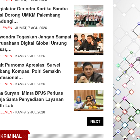
gislator Gerindra Kartika Sandra
si Dorong UMKM Palembang
ndungi…
RLEMEN
- JUMAT, 7 AGU 2026
wendra Tegaskan Jangan Sampai
rusahaan Digital Global Untung
sar,…
RLEMEN
- KAMIS, 2 JUL 2026
git Purnomo Apresiasi Survei
tbang Kompas, Polri Semakin
ofesional…
RLEMEN
- KAMIS, 2 JUL 2026
ma Suryani Minta BPJS Perluas
rja Sama Penyediaan Layanan
th Lab
RLEMEN
- KAMIS, 2 JUL 2026
NEXT
KRIMINAL