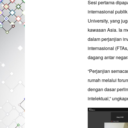
Sesi pertama dipap
internasional publi
University, yang ju
kawasan Asia. Ia 
dalam perjanjian inv
internasional (FTAs,
dagang antar negar
“Perjanjian semaca
rumah melalui forum 
dengan dasar perli
intelektual,” ungkap