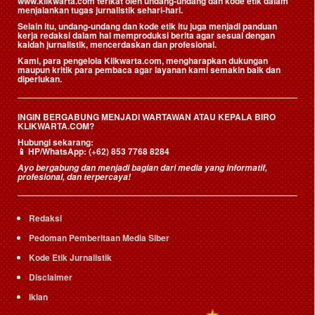
www.klikwarta.com terikat oleh undang-undang dan kode etik dalam
menjalankan tugas jurnalistik sehari-hari.
Selain itu, undang-undang dan kode etik itu juga menjadi panduan
kerja redaksi dalam hal memproduksi berita agar sesuai dengan
kaidah jurnalistik, mencerdaskan dan profesional.
Kami, para pengelola Klikwarta.com, mengharapkan dukungan
maupun kritik para pembaca agar layanan kami semakin baik dan
diperlukan.
INGIN BERGABUNG MENJADI WARTAWAN ATAU KEPALA BIRO
KLIKWARTA.COM?
Hubungi sekarang:
📱
HP/WhatsApp:
(+62) 853 7768 8284
Ayo bergabung dan menjadi bagian dari media yang informatif,
profesional, dan terpercaya!
Redaksi
Pedoman Pemberitaan Media Siber
Kode Etik Jurnalistik
Disclaimer
Iklan