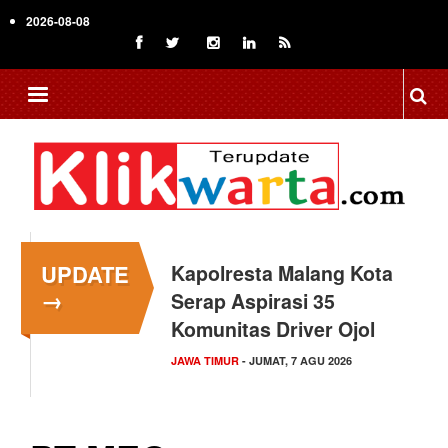
Skip
2026-08-08
to
main
content
UPDATE
Kapolresta Malang Kota
→
Serap Aspirasi 35
Komunitas Driver Ojol
JAWA TIMUR
- JUMAT, 7 AGU 2026