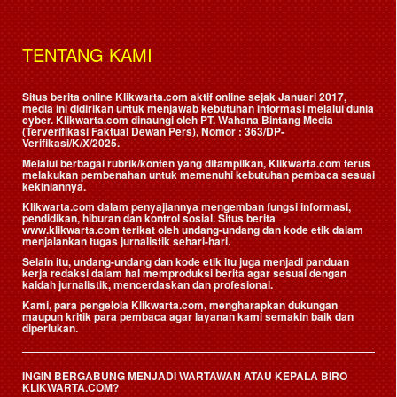
TENTANG KAMI
Situs berita online Klikwarta.com aktif online sejak Januari 2017,
media ini didirikan untuk menjawab kebutuhan informasi melalui dunia
cyber. Klikwarta.com dinaungi oleh
PT. Wahana Bintang Media
(Terverifikasi Faktual Dewan Pers)
, Nomor : 363/DP-
Verifikasi/K/X/2025.
Melalui berbagai rubrik/konten yang ditampilkan, Klikwarta.com terus
melakukan pembenahan untuk memenuhi kebutuhan pembaca sesuai
kekiniannya.
Klikwarta.com dalam penyajiannya mengemban fungsi informasi,
pendidikan, hiburan dan kontrol sosial. Situs berita
www.klikwarta.com terikat oleh undang-undang dan kode etik dalam
menjalankan tugas jurnalistik sehari-hari.
Selain itu, undang-undang dan kode etik itu juga menjadi panduan
kerja redaksi dalam hal memproduksi berita agar sesuai dengan
kaidah jurnalistik, mencerdaskan dan profesional.
Kami, para pengelola Klikwarta.com, mengharapkan dukungan
maupun kritik para pembaca agar layanan kami semakin baik dan
diperlukan.
INGIN BERGABUNG MENJADI WARTAWAN ATAU KEPALA BIRO
KLIKWARTA.COM?