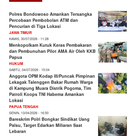
Polres Bondowoso Amankan Tersangka
Percobaan Pembobolan ATM dan
Pencurian di Tiga Lokasi
JAWA TIMUR
KAMIS, 30/07/2026 - 11:28
Menkopolkam Kutuk Keras Pembakaran
dan Pembunuhan Pilot AMA Air Oleh KKB
Papua
HUKUM
SABTU, 04/07/2026 - 15:04
Anggota OPM Kodap III/Puncak Pimpinan
Lekagak Talenggen Bakar Rumah Warga
di Kampung Muara Distrik Pogoma, Tim
Patroli Koops TNI Habema Amankan
Lokasi
PAPUA TENGAH
SENIN, 13/04/2026 - 16:50
Bareskrim Polri Bongkar Sindikat Uang
Palsu, Target Edarkan Miliaran Saat
Lebaran