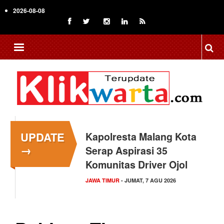
Skip
2026-08-08
to
main
content
UPDATE
Kapolresta Malang Kota
→
Serap Aspirasi 35
Komunitas Driver Ojol
JAWA TIMUR
- JUMAT, 7 AGU 2026