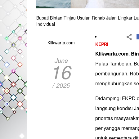
Bupati Bintan Tinjau Usulan Rehab Jalan Lingkar 
Individual
Klikwarta.com
KEPRI
Klikwarta
.
com
,
Bin
June
16
Pulau Tambelan, Bu
pembangunan. Roby 
menghubungkan sel
/ 2025
Didampingi FKPD da
langsung kondisi Ja
prioritas masyaraka
penyangga memang s
untuk sementara dit