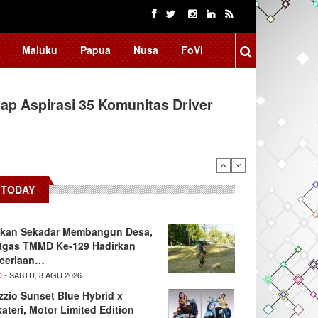
Maluku
Papua
Nusa
FoVi
ap Aspirasi 35 Komunitas Driver
TODAY
kan Sekadar Membangun Desa,
tgas TMMD Ke-129 Hadirkan
ceriaan…
D
- SABTU, 8 AGU 2026
zzio Sunset Blue Hybrid x
kateri, Motor Limited Edition