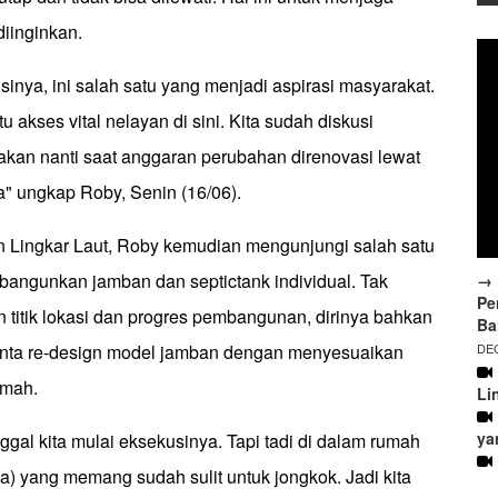
diinginkan.
disinya, ini salah satu yang menjadi aspirasi masyarakat.
u akses vital nelayan di sini. Kita sudah diskusi
akan nanti saat anggaran perubahan direnovasi lewat
a" ungkap Roby, Senin (16/06).
n Lingkar Laut, Roby kemudian mengunjungi salah satu
bangunkan jamban dan septictank individual. Tak
→ 
Pe
 titik lokasi dan progres pembangunan, dirinya bahkan
Ba
DEC
nta re-design model jamban dengan menyesuaikan
umah.
Li
ya
inggal kita mulai eksekusinya. Tapi tadi di dalam rumah
ia) yang memang sudah sulit untuk jongkok. Jadi kita