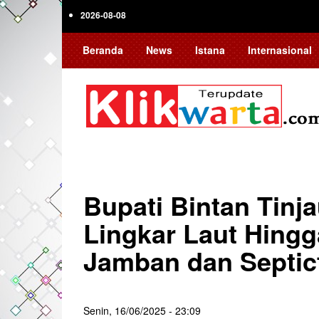
Skip
2026-08-08
to
main
Beranda
News
Istana
Internasional
content
Bupati Bintan Tinj
Lingkar Laut Hing
Jamban dan Septict
Senin, 16/06/2025 - 23:09