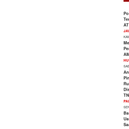
Po
Te
AT
JA
KAM
Me
Pe
AM
HU
SAB
An
Pi
Ru
Di
TN
PA
SEN
Ba
Ua
Sa