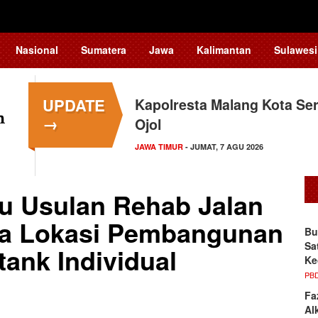
Nasional
Sumatera
Jawa
Kalimantan
Sulawesi
UPDATE
Kapolresta Malang Kota Ser
→
Ojol
JAWA TIMUR
- JUMAT, 7 AGU 2026
au Usulan Rehab Jalan
ga Lokasi Pembangunan
Bu
Sa
ank Individual
Ke
PB
Fa
Al