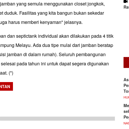
n jamban yang semula menggunakan closet jongkok,
Ra
et duduk. Fasilitas yang kita bangun bukan sekedar
uga harus memberi kenyaman" jelasnya.
 dan septictank individual akan dilakukan pada 4 titik
mpung Melayu. Ada dua tipe mulai dari jamban beratap
osisi jamban di dalam rumah). Seluruh pembangunan
n selesai pada tahun ini untuk dapat segera digunakan
at. (*)
As
Pe
NTAN
To
sApp
HU
Me
se
Pe
NA