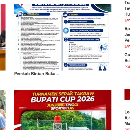
Tr
Te
Hu
JA
Ap
Je
Pe
JA
Gu
Be
POL
Pemkab Bintan Buka…
Le
Aj
M
PA