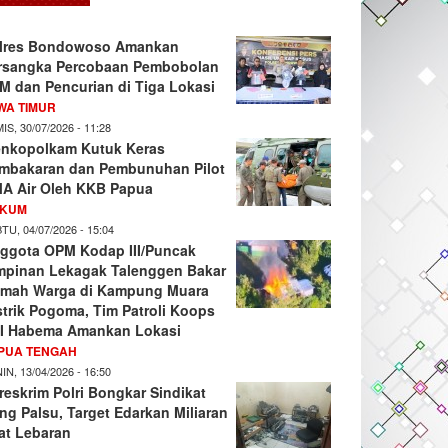
lres Bondowoso Amankan
rsangka Percobaan Pembobolan
M dan Pencurian di Tiga Lokasi
WA TIMUR
IS, 30/07/2026 - 11:28
nkopolkam Kutuk Keras
mbakaran dan Pembunuhan Pilot
A Air Oleh KKB Papua
KUM
TU, 04/07/2026 - 15:04
ggota OPM Kodap III/Puncak
mpinan Lekagak Talenggen Bakar
mah Warga di Kampung Muara
strik Pogoma, Tim Patroli Koops
I Habema Amankan Lokasi
PUA TENGAH
IN, 13/04/2026 - 16:50
reskrim Polri Bongkar Sindikat
ng Palsu, Target Edarkan Miliaran
at Lebaran