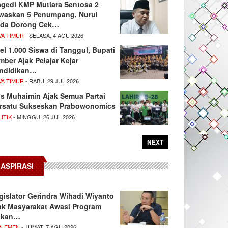
agedi KMP Mutiara Sentosa 2
waskan 5 Penumpang, Nurul
da Dorong Cek…
WA TIMUR
- SELASA, 4 AGU 2026
el 1.000 Siswa di Tanggul, Bupati
mber Ajak Pelajar Kejar
ndidikan…
WA TIMUR
- RABU, 29 JUL 2026
s Muhaimin Ajak Semua Partai
rsatu Sukseskan Prabowonomics
ITIK
- MINGGU, 26 JUL 2026
NEXT
ASPIRASI
gislator Gerindra Wihadi Wiyanto
ak Masyarakat Awasi Program
akan…
RLEMEN
- JUMAT, 7 AGU 2026