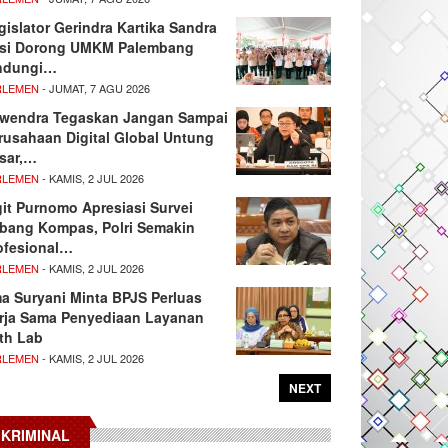
gislator Gerindra Kartika Sandra
si Dorong UMKM Palembang
ndungi…
RLEMEN
- JUMAT, 7 AGU 2026
wendra Tegaskan Jangan Sampai
rusahaan Digital Global Untung
sar,…
RLEMEN
- KAMIS, 2 JUL 2026
git Purnomo Apresiasi Survei
tbang Kompas, Polri Semakin
ofesional…
RLEMEN
- KAMIS, 2 JUL 2026
ma Suryani Minta BPJS Perluas
rja Sama Penyediaan Layanan
th Lab
RLEMEN
- KAMIS, 2 JUL 2026
NEXT
KRIMINAL