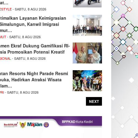
at…
ESTYLE
- SABTU, 8 AGU 2026
timalkan Layanan Keimigrasian
 Simalungun, Kanwil Imigrasi
umut…
MUT
- SABTU, 8 AGU 2026
men Ekraf Dukung Gamifikasi RI-
sia Promosikan Potensi Kreatif
SIONAL
- SABTU, 8 AGU 2026
ntan Resorts Night Parade Resmi
buka, Hadirkan Atraksi Wisata
alam…
PRI
- SABTU, 8 AGU 2026
NEXT