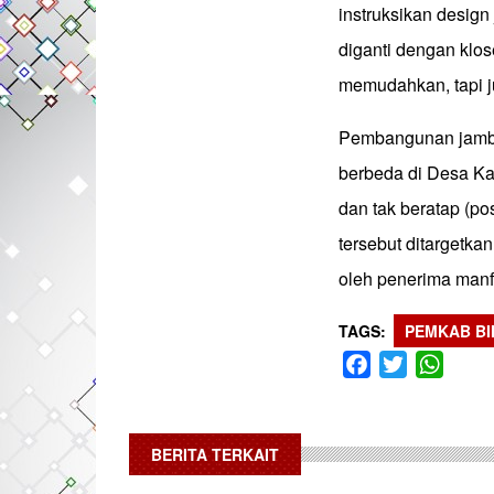
instruksikan desig
diganti dengan klos
memudahkan, tapi j
Pembangunan jamban
berbeda di Desa Ka
dan tak beratap (p
tersebut ditargetka
oleh penerima manfa
TAGS
PEMKAB BI
Facebook
Twitter
What
BERITA TERKAIT