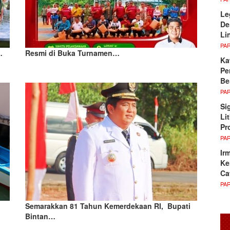
Le
De
Li
PA
…
Resmi di Buka Turnamen…
Ka
Pe
Be
PA
Si
Li
Pr
PA
Ir
Ke
Ca
PA
Semarakkan 81 Tahun Kemerdekaan RI, Bupati
Bintan…