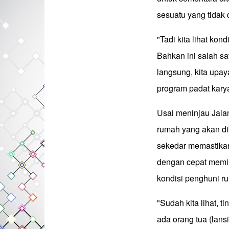
sesuatu yang tidak 
"Tadi kita lihat kon
Bahkan ini salah sat
langsung, kita upay
program padat kary
Usai meninjau Jala
rumah yang akan di
sekedar memastikan
dengan cepat memi
kondisi penghuni r
"Sudah kita lihat, t
ada orang tua (lans