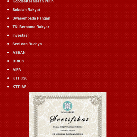
KopdesKel Merah Putih
Sekolah Rakyat
Swasembada Pangan
TNI Bersama Rakyat
Investasi
Seni dan Budaya
ASEAN
BRICS
AIPA
KTT G20
KTT IAF