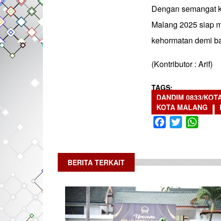
Dengan semangat ke
Malang 2025 siap 
kehormatan demi b
(Kontributor : Arif)
TAGS
DANDIM 0833/KOT
KOTA MALANG
Facebook
Twitter
What
BERITA TERKAIT