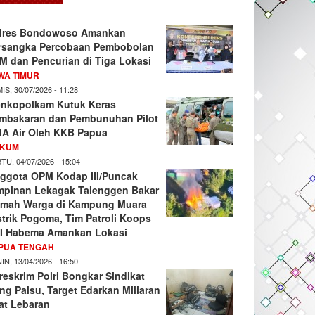
lres Bondowoso Amankan
rsangka Percobaan Pembobolan
M dan Pencurian di Tiga Lokasi
WA TIMUR
IS, 30/07/2026 - 11:28
nkopolkam Kutuk Keras
mbakaran dan Pembunuhan Pilot
A Air Oleh KKB Papua
KUM
TU, 04/07/2026 - 15:04
ggota OPM Kodap III/Puncak
mpinan Lekagak Talenggen Bakar
mah Warga di Kampung Muara
strik Pogoma, Tim Patroli Koops
I Habema Amankan Lokasi
PUA TENGAH
IN, 13/04/2026 - 16:50
reskrim Polri Bongkar Sindikat
ng Palsu, Target Edarkan Miliaran
at Lebaran