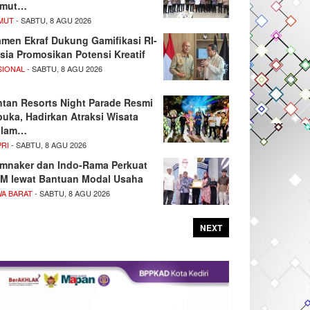
umut…
MUT
- SABTU, 8 AGU 2026
men Ekraf Dukung Gamifikasi RI-
sia Promosikan Potensi Kreatif
SIONAL
- SABTU, 8 AGU 2026
ntan Resorts Night Parade Resmi
buka, Hadirkan Atraksi Wisata
alam…
PRI
- SABTU, 8 AGU 2026
mnaker dan Indo-Rama Perkuat
M lewat Bantuan Modal Usaha
WA BARAT
- SABTU, 8 AGU 2026
NEXT