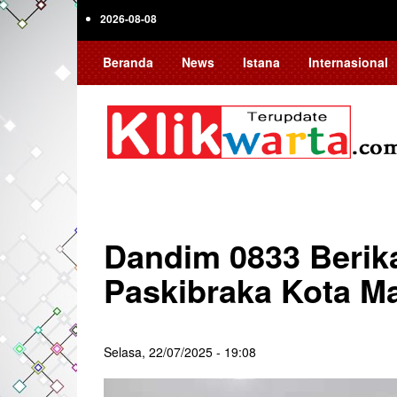
Skip
2026-08-08
to
main
Beranda
News
Istana
Internasional
content
Dandim 0833 Berik
Paskibraka Kota M
Selasa, 22/07/2025 - 19:08