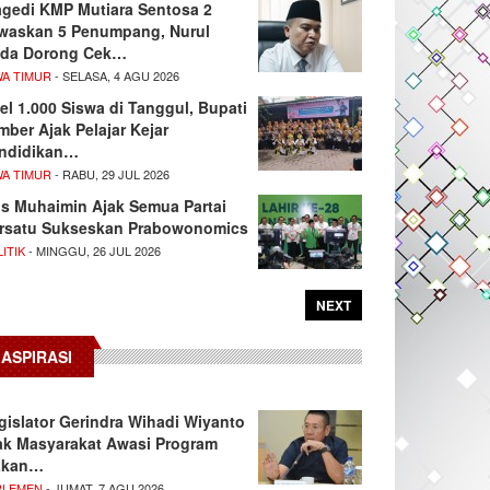
agedi KMP Mutiara Sentosa 2
waskan 5 Penumpang, Nurul
da Dorong Cek…
WA TIMUR
- SELASA, 4 AGU 2026
el 1.000 Siswa di Tanggul, Bupati
mber Ajak Pelajar Kejar
ndidikan…
WA TIMUR
- RABU, 29 JUL 2026
s Muhaimin Ajak Semua Partai
rsatu Sukseskan Prabowonomics
ITIK
- MINGGU, 26 JUL 2026
NEXT
ASPIRASI
gislator Gerindra Wihadi Wiyanto
ak Masyarakat Awasi Program
akan…
RLEMEN
- JUMAT, 7 AGU 2026