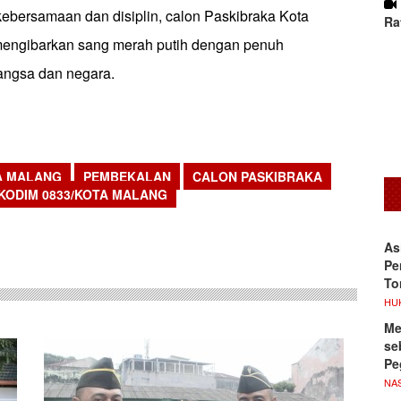
bersamaan dan disiplin, calon Paskibraka Kota
Ra
mengibarkan sang merah putih dengan penuh
angsa dan negara.
A MALANG
PEMBEKALAN
CALON PASKIBRAKA
KODIM 0833/KOTA MALANG
sApp
As
Pe
To
HU
Me
se
Pe
NA