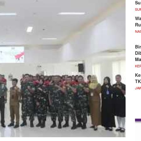
S
SU
Wa
Ru
NA
Bi
Di
M
KE
Ke
TK
JA