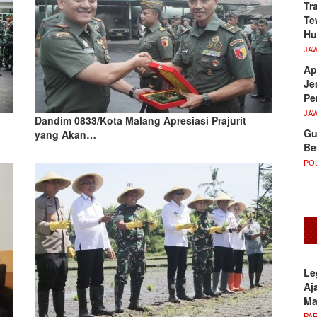
Tr
Te
Hu
JA
Ap
Je
Pe
JA
Dandim 0833/Kota Malang Apresiasi Prajurit
Gu
yang Akan…
Be
POL
Le
Aj
M
PA