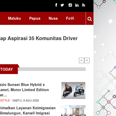
Maluku
Papua
Nusa
FoVi
ap Aspirasi 35 Komunitas Driver
TODAY
zzio Sunset Blue Hybrid x
kateri, Motor Limited Edition
at…
ESTYLE
- SABTU, 8 AGU 2026
timalkan Layanan Keimigrasian
 Simalungun, Kanwil Imigrasi