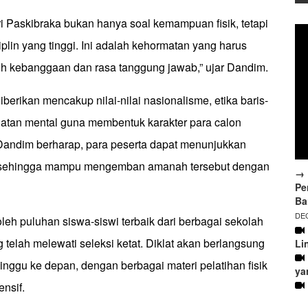
i Paskibraka bukan hanya soal kemampuan fisik, tetapi
iplin yang tinggi. Ini adalah kehormatan yang harus
h kebanggaan dan rasa tanggung jawab,” ujar Dandim.
erikan mencakup nilai-nilai nasionalisme, etika baris-
uatan mental guna membentuk karakter para calon
Dandim berharap, para peserta dapat menunjukkan
 sehingga mampu mengemban amanah tersebut dengan
→ 
Pe
Ba
DEC
 oleh puluhan siswa-siswi terbaik dari berbagai sekolah
 telah melewati seleksi ketat. Diklat akan berlangsung
Li
nggu ke depan, dengan berbagai materi pelatihan fisik
ya
ensif.