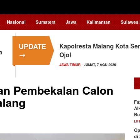
Nasional
Sumatera
Jawa
Kalimantan
Sulawesi
UPDATE
Kapolresta Malang Kota Ser
→
Ojol
JAWA TIMUR
- JUMAT, 7 AGU 2026
an Pembekalan Calon
alang
Fa
Al
Bu
LIF
Op
di