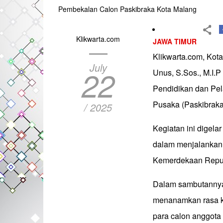
Pembekalan Calon Paskibraka Kota Malang
Klikwarta.com
JAWA TIMUR
Klikwarta.com, Kota
July
22
Unus, S.Sos., M.I
Pendidikan dan Pel
Pusaka (Paskibraka
/ 2025
Kegiatan ini digela
dalam menjalankan 
Kemerdekaan Republ
Dalam sambutannya,
menanamkan rasa ke
para calon anggota