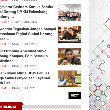
gislator Gerindra Kartika Sandra
si Dorong UMKM Palembang
ndungi…
RLEMEN
- JUMAT, 7 AGU 2026
wendra Tegaskan Jangan Sampai
rusahaan Digital Global Untung
sar,…
RLEMEN
- KAMIS, 2 JUL 2026
git Purnomo Apresiasi Survei
tbang Kompas, Polri Semakin
ofesional…
RLEMEN
- KAMIS, 2 JUL 2026
ma Suryani Minta BPJS Perluas
rja Sama Penyediaan Layanan
th Lab
RLEMEN
- KAMIS, 2 JUL 2026
NEXT
KRIMINAL