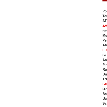
Po
Te
AT
JA
KAM
Me
Pe
AM
HU
SAB
An
Pi
Ru
Di
TN
PA
SEN
Ba
Ua
Sa