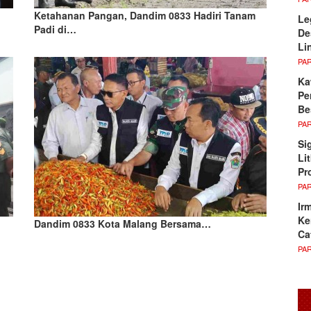
Ketahanan Pangan, Dandim 0833 Hadiri Tanam
Le
Padi di…
De
Li
PA
Ka
Pe
Be
PA
Si
Li
Pr
PA
Ir
Ke
Dandim 0833 Kota Malang Bersama…
Ca
PA