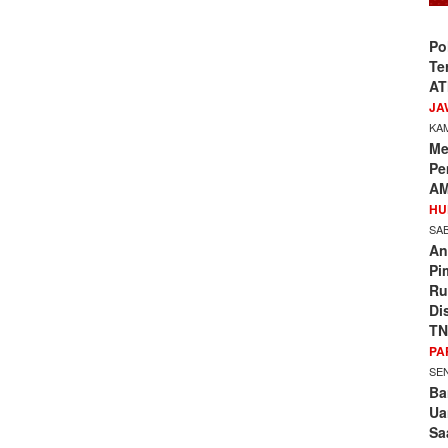
Po
Te
AT
JA
KAM
Me
Pe
AM
HU
SAB
An
Pi
Ru
Di
TN
PA
SEN
Ba
Ua
Sa