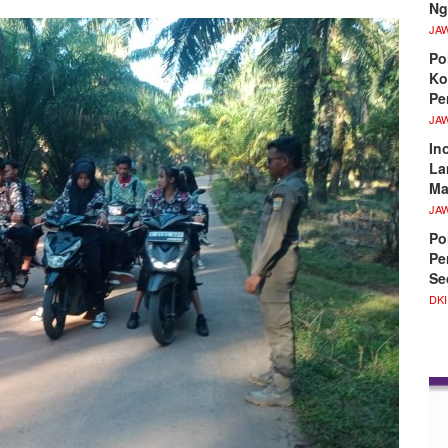
Ng
JA
Po
Ko
Pe
JA
In
La
Ma
JA
Po
Pe
Se
DKI