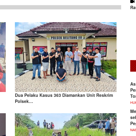
Ra
As
Pe
Dua Pelaku Kasus 363 Diamankan Unit Reskrim
To
Polsek…
HU
Me
se
Pe
NA