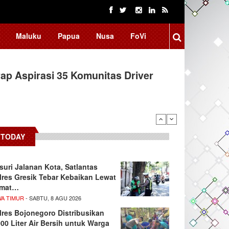
Maluku
Papua
Nusa
FoVi
ap Aspirasi 35 Komunitas Driver
TODAY
suri Jalanan Kota, Satlantas
lres Gresik Tebar Kebaikan Lewat
mat…
WA TIMUR
- SABTU, 8 AGU 2026
lres Bojonegoro Distribusikan
000 Liter Air Bersih untuk Warga