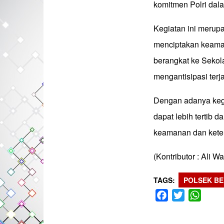
komitmen Polri dal
Kegiatan ini merup
menciptakan keama
berangkat ke Sekola
mengantisipasi terj
Dengan adanya kegi
dapat lebih tertib 
keamanan dan keter
(Kontributor : Ali W
TAGS
POLSEK BE
Facebook
Twitter
What