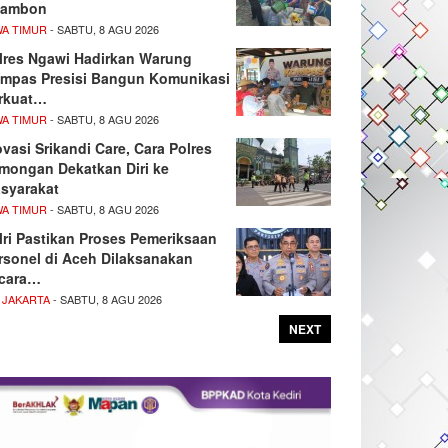
ambon
WA TIMUR
- SABTU, 8 AGU 2026
lres Ngawi Hadirkan Warung
mpas Presisi Bangun Komunikasi
rkuat…
WA TIMUR
- SABTU, 8 AGU 2026
ovasi Srikandi Care, Cara Polres
mongan Dekatkan Diri ke
syarakat
WA TIMUR
- SABTU, 8 AGU 2026
lri Pastikan Proses Pemeriksaan
rsonel di Aceh Dilaksanakan
cara…
 JAKARTA
- SABTU, 8 AGU 2026
NEXT