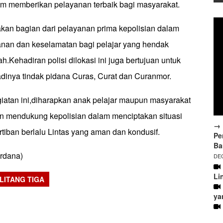
am memberikan pelayanan terbaik bagi masyarakat.
akan bagian dari pelayanan prima kepolisian dalam
nan dan keselamatan bagi pelajar yang hendak
h.Kehadiran polisi dilokasi ini juga bertujuan untuk
adinya tindak pidana Curas, Curat dan Curanmor.
atan ini,diharapkan anak pelajar maupun masyarakat
dan mendukung kepolisian dalam menciptakan situasi
→ 
tiban berlalu Lintas yang aman dan kondusif.
Pe
Ba
ardana)
DEC
Li
LITANG TIGA
sApp
ya