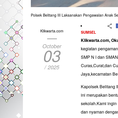
Polsek Belitang III Laksanakan Pengawalan Anak S
Klikwarta.com
SUMSEL
Klikwarta.com, Ok
October
03
kegiatan pengamana
SMP N I dan SMAN B
Curas,Curat,dan Cu
/ 2025
Jaya,kecamatan Bel
Kapolsek Belitang 
ini merupakan bent
sekolah.Kami ingin
dan nyaman dengan 