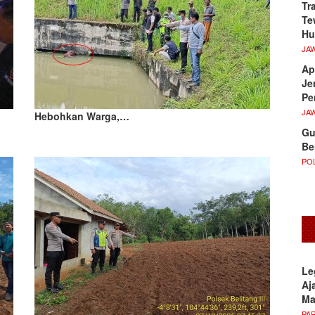
Tr
Te
Hu
JA
Ap
Je
Pe
JA
Hebohkan Warga,…
Gu
Be
POL
Le
Aj
M
PA