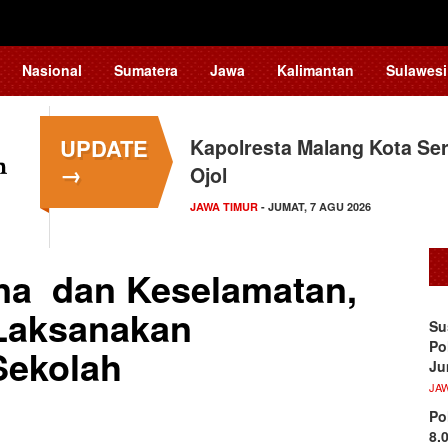
Nasional
Sumatera
Jawa
Kalimantan
Sulawesi
UPDATE
Kapolresta Malang Kota Ser
→
Ojol
JAWA TIMUR
- JUMAT, 7 AGU 2026
na dan Keselamatan,
I Laksanakan
Su
Po
Sekolah
Ju
JA
Po
8.