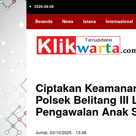
Skip
2026-08-08
to
main
Beranda
News
Istana
Internasional
content
Ciptakan Keamana
Polsek Belitang II
Pengawalan Anak 
Jumat, 03/10/2025 - 13:46