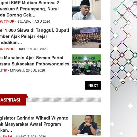
agedi KMP Mutiara Sentosa 2
waskan 5 Penumpang, Nurul
da Dorong Cek…
WA TIMUR
- SELASA, 4 AGU 2026
el 1.000 Siswa di Tanggul, Bupati
mber Ajak Pelajar Kejar
ndidikan…
WA TIMUR
- RABU, 29 JUL 2026
s Muhaimin Ajak Semua Partai
rsatu Sukseskan Prabowonomics
ITIK
- MINGGU, 26 JUL 2026
NEXT
ASPIRASI
gislator Gerindra Wihadi Wiyanto
ak Masyarakat Awasi Program
akan…
RLEMEN
- JUMAT, 7 AGU 2026