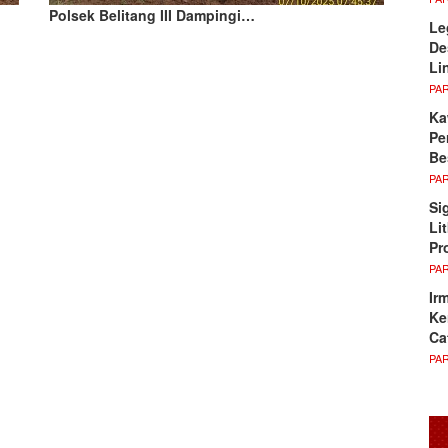
Polsek Belitang III Dampingi…
Le
De
Li
PA
Ka
Pe
Be
PA
Si
Li
Pr
PA
Ir
Ke
Ca
PA