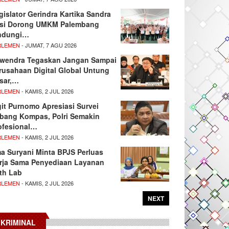
gislator Gerindra Kartika Sandra
si Dorong UMKM Palembang
ndungi…
RLEMEN
- JUMAT, 7 AGU 2026
wendra Tegaskan Jangan Sampai
rusahaan Digital Global Untung
sar,…
RLEMEN
- KAMIS, 2 JUL 2026
git Purnomo Apresiasi Survei
tbang Kompas, Polri Semakin
ofesional…
RLEMEN
- KAMIS, 2 JUL 2026
ma Suryani Minta BPJS Perluas
rja Sama Penyediaan Layanan
th Lab
RLEMEN
- KAMIS, 2 JUL 2026
NEXT
KRIMINAL