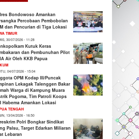
lres Bondowoso Amankan
rsangka Percobaan Pembobolan
M dan Pencurian di Tiga Lokasi
WA TIMUR
IS, 30/07/2026 - 11:28
nkopolkam Kutuk Keras
mbakaran dan Pembunuhan Pilot
A Air Oleh KKB Papua
KUM
TU, 04/07/2026 - 15:04
ggota OPM Kodap III/Puncak
mpinan Lekagak Talenggen Bakar
mah Warga di Kampung Muara
strik Pogoma, Tim Patroli Koops
I Habema Amankan Lokasi
PUA TENGAH
IN, 13/04/2026 - 16:50
reskrim Polri Bongkar Sindikat
ng Palsu, Target Edarkan Miliaran
at Lebaran