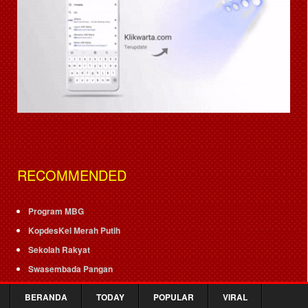
RECOMMENDED
Program MBG
KopdesKel Merah Putih
Sekolah Rakyat
Swasembada Pangan
TNI Bersama Rakyat
BERANDA
TODAY
POPULAR
VIRAL
Investasi