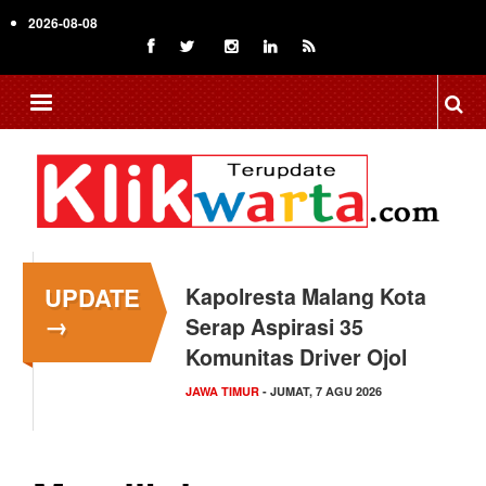
Skip
2026-08-08
to
main
content
UPDATE
Kapolresta Malang Kota
→
Serap Aspirasi 35
Komunitas Driver Ojol
JAWA TIMUR
- JUMAT, 7 AGU 2026