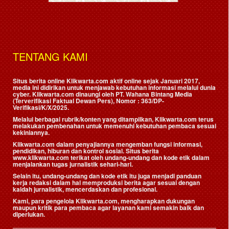
TENTANG KAMI
Situs berita online Klikwarta.com aktif online sejak Januari 2017,
media ini didirikan untuk menjawab kebutuhan informasi melalui dunia
cyber. Klikwarta.com dinaungi oleh
PT. Wahana Bintang Media
(Terverifikasi Faktual Dewan Pers)
, Nomor : 363/DP-
Verifikasi/K/X/2025.
Melalui berbagai rubrik/konten yang ditampilkan, Klikwarta.com terus
melakukan pembenahan untuk memenuhi kebutuhan pembaca sesuai
kekiniannya.
Klikwarta.com dalam penyajiannya mengemban fungsi informasi,
pendidikan, hiburan dan kontrol sosial. Situs berita
www.klikwarta.com terikat oleh undang-undang dan kode etik dalam
menjalankan tugas jurnalistik sehari-hari.
Selain itu, undang-undang dan kode etik itu juga menjadi panduan
kerja redaksi dalam hal memproduksi berita agar sesuai dengan
kaidah jurnalistik, mencerdaskan dan profesional.
Kami, para pengelola Klikwarta.com, mengharapkan dukungan
maupun kritik para pembaca agar layanan kami semakin baik dan
diperlukan.