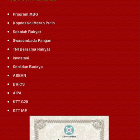
Program MBG
KopdesKel Merah Putih
Sekolah Rakyat
Swasembada Pangan
TNI Bersama Rakyat
Investasi
Seni dan Budaya
ASEAN
BRICS
AIPA
KTT G20
KTT IAF