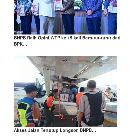
BNPB Raih Opini WTP ke 15 kali Berturut-turut dari
BPK…
Akses Jalan Tertutup Longsor, BNPB…