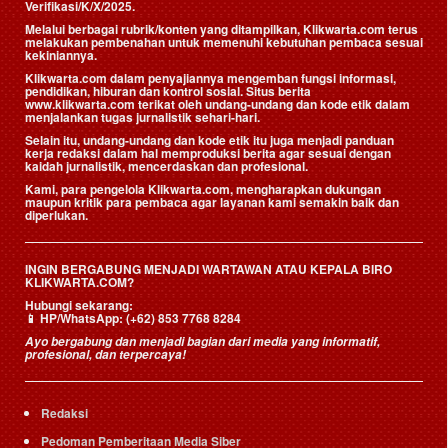
Verifikasi/K/X/2025.
Melalui berbagai rubrik/konten yang ditampilkan, Klikwarta.com terus
melakukan pembenahan untuk memenuhi kebutuhan pembaca sesuai
kekiniannya.
Klikwarta.com dalam penyajiannya mengemban fungsi informasi,
pendidikan, hiburan dan kontrol sosial. Situs berita
www.klikwarta.com terikat oleh undang-undang dan kode etik dalam
menjalankan tugas jurnalistik sehari-hari.
Selain itu, undang-undang dan kode etik itu juga menjadi panduan
kerja redaksi dalam hal memproduksi berita agar sesuai dengan
kaidah jurnalistik, mencerdaskan dan profesional.
Kami, para pengelola Klikwarta.com, mengharapkan dukungan
maupun kritik para pembaca agar layanan kami semakin baik dan
diperlukan.
INGIN BERGABUNG MENJADI WARTAWAN ATAU KEPALA BIRO
KLIKWARTA.COM?
Hubungi sekarang:
📱
HP/WhatsApp:
(+62) 853 7768 8284
Ayo bergabung dan menjadi bagian dari media yang informatif,
profesional, dan terpercaya!
Redaksi
Pedoman Pemberitaan Media Siber