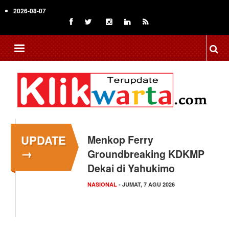
Skip
2026-08-07
to
main
content
UPDATE
Menkop Ferry
→
Groundbreaking KDKMP
Dekai di Yahukimo
NASIONAL
- JUMAT, 7 AGU 2026