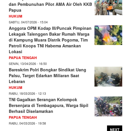
dan Pembunuhan Pilot AMA Air Oleh KKB
Papua
HUKUM
SABTU, 04/07/2026 - 15:04
Anggota OPM Kodap III/Puncak Pimpinan
Lekagak Talenggen Bakar Rumah Warga
di Kampung Muara Distrik Pogoma, Tim
Patroli Koops TNI Habema Amankan
Lokasi
PAPUA TENGAH
SENIN, 13/04/2026 - 16:50
Bareskrim Polri Bongkar Sindikat Uang
Palsu, Target Edarkan Miliaran Saat
Lebaran
HUKUM
RABU, 18/03/2026 - 12:13
TNI Gagalkan Serangan Kelompok
Bersenjata di Tembagapura, Warga Sipil
Berhasil Diselamatkan
PAPUA TENGAH
RABU, 04/03/2026 - 19:58
NEXT