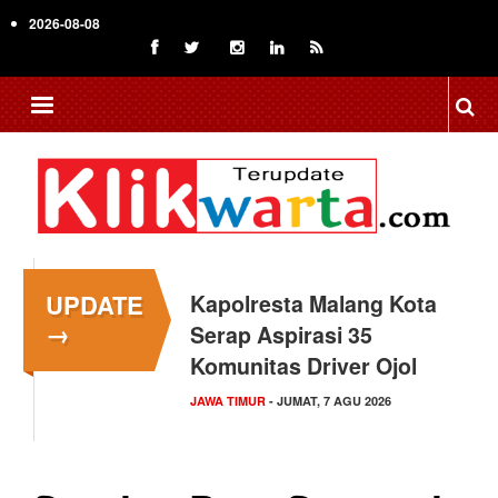
Skip
2026-08-08
to
main
content
UPDATE
Kapolresta Malang Kota
→
Serap Aspirasi 35
Komunitas Driver Ojol
JAWA TIMUR
- JUMAT, 7 AGU 2026