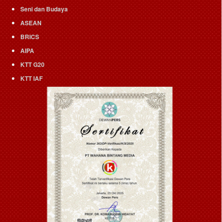
Seni dan Budaya
ASEAN
BRICS
AIPA
KTT G20
KTT IAF