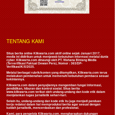
TENTANG KAMI
Situs berita online Klikwarta.com aktif online sejak Januari 2017,
media ini didirikan untuk menjawab kebutuhan informasi melalui dunia
cyber. Klikwarta.com dinaungi oleh
PT. Wahana Bintang Media
(Terverifikasi Faktual Dewan Pers)
, Nomor : 363/DP-
Verifikasi/K/X/2025.
Melalui berbagai rubrik/konten yang ditampilkan, Klikwarta.com terus
melakukan pembenahan untuk memenuhi kebutuhan pembaca sesuai
kekiniannya.
Klikwarta.com dalam penyajiannya mengemban fungsi informasi,
pendidikan, hiburan dan kontrol sosial. Situs berita
www.klikwarta.com terikat oleh undang-undang dan kode etik dalam
menjalankan tugas jurnalistik sehari-hari.
Selain itu, undang-undang dan kode etik itu juga menjadi panduan
kerja redaksi dalam hal memproduksi berita agar sesuai dengan
kaidah jurnalistik, mencerdaskan dan profesional.
Kami, para pengelola Klikwarta.com, mengharapkan dukungan