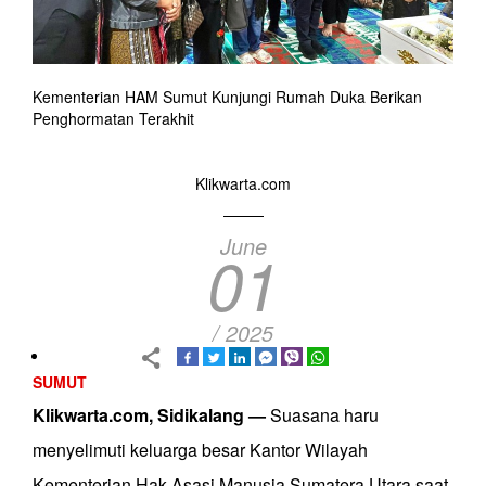
Kementerian HAM Sumut Kunjungi Rumah Duka Berikan
Penghormatan Terakhit
Klikwarta.com
June
01
/ 2025
SUMUT
Klikwarta.com, Sidikalang —
Suasana haru
menyelimuti keluarga besar Kantor Wilayah
Kementerian Hak Asasi Manusia Sumatera Utara saat