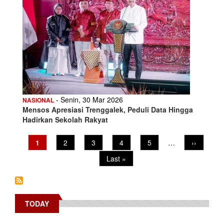
- Senin, 30 Mar 2026
NASIONAL
Mensos Apresiasi Trenggalek, Peduli Data Hingga
Hadirkan Sekolah Rakyat
Pagination
Current
1
Page
2
Page
3
Page
4
Page
5
…
Next
››
page
page
Last
Last »
page
TODAY