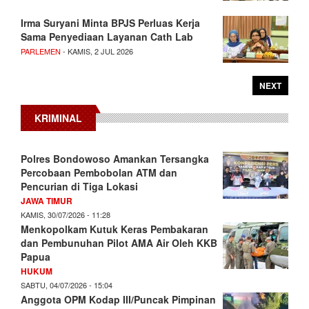
Irma Suryani Minta BPJS Perluas Kerja
Sama Penyediaan Layanan Cath Lab
PARLEMEN
- KAMIS, 2 JUL 2026
NEXT
KRIMINAL
Polres Bondowoso Amankan Tersangka
Percobaan Pembobolan ATM dan
Pencurian di Tiga Lokasi
JAWA TIMUR
KAMIS, 30/07/2026 - 11:28
Menkopolkam Kutuk Keras Pembakaran
dan Pembunuhan Pilot AMA Air Oleh KKB
Papua
HUKUM
SABTU, 04/07/2026 - 15:04
Anggota OPM Kodap III/Puncak Pimpinan