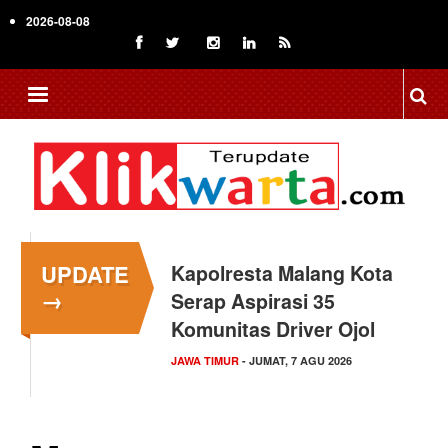
Skip
2026-08-08
to
main
content
UPDATE
Kapolresta Malang Kota
→
Serap Aspirasi 35
Komunitas Driver Ojol
JAWA TIMUR
- JUMAT, 7 AGU 2026