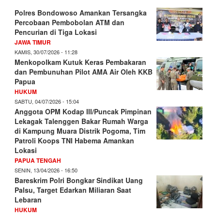
Polres Bondowoso Amankan Tersangka
Percobaan Pembobolan ATM dan
Pencurian di Tiga Lokasi
JAWA TIMUR
KAMIS, 30/07/2026 - 11:28
Menkopolkam Kutuk Keras Pembakaran
dan Pembunuhan Pilot AMA Air Oleh KKB
Papua
HUKUM
SABTU, 04/07/2026 - 15:04
Anggota OPM Kodap III/Puncak Pimpinan
Lekagak Talenggen Bakar Rumah Warga
di Kampung Muara Distrik Pogoma, Tim
Patroli Koops TNI Habema Amankan
Lokasi
PAPUA TENGAH
SENIN, 13/04/2026 - 16:50
Bareskrim Polri Bongkar Sindikat Uang
Palsu, Target Edarkan Miliaran Saat
Lebaran
HUKUM