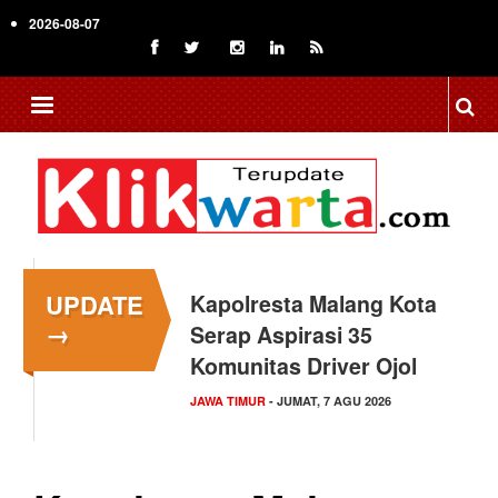
Skip
2026-08-07
to
main
content
UPDATE
Kapolresta Malang Kota
→
Serap Aspirasi 35
Komunitas Driver Ojol
JAWA TIMUR
- JUMAT, 7 AGU 2026