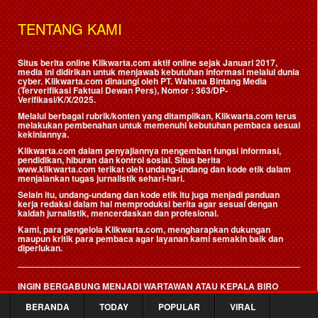
TENTANG KAMI
Situs berita online Klikwarta.com aktif online sejak Januari 2017,
media ini didirikan untuk menjawab kebutuhan informasi melalui dunia
cyber. Klikwarta.com dinaungi oleh
PT. Wahana Bintang Media
(Terverifikasi Faktual Dewan Pers)
, Nomor : 363/DP-
Verifikasi/K/X/2025.
Melalui berbagai rubrik/konten yang ditampilkan, Klikwarta.com terus
melakukan pembenahan untuk memenuhi kebutuhan pembaca sesuai
kekiniannya.
Klikwarta.com dalam penyajiannya mengemban fungsi informasi,
pendidikan, hiburan dan kontrol sosial. Situs berita
www.klikwarta.com terikat oleh undang-undang dan kode etik dalam
menjalankan tugas jurnalistik sehari-hari.
Selain itu, undang-undang dan kode etik itu juga menjadi panduan
kerja redaksi dalam hal memproduksi berita agar sesuai dengan
kaidah jurnalistik, mencerdaskan dan profesional.
Kami, para pengelola Klikwarta.com, mengharapkan dukungan
maupun kritik para pembaca agar layanan kami semakin baik dan
diperlukan.
INGIN BERGABUNG MENJADI WARTAWAN ATAU KEPALA BIRO
KLIKWARTA.COM?
BERANDA
TODAY
POPULAR
VIRAL
Hubungi sekarang: