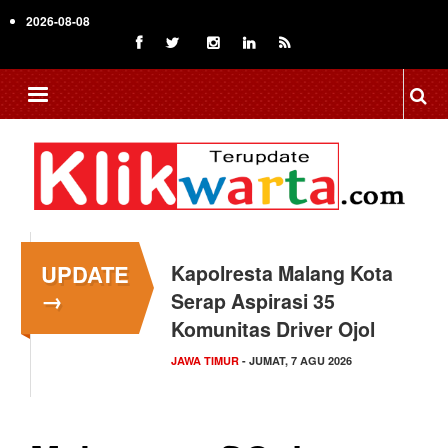
Skip
2026-08-08
to
main
content
UPDATE
Kapolresta Malang Kota
→
Serap Aspirasi 35
Komunitas Driver Ojol
JAWA TIMUR
- JUMAT, 7 AGU 2026