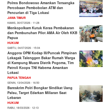
Polres Bondowoso Amankan Tersangka
Percobaan Pembobolan ATM dan
Pencurian di Tiga Lokasi
JAWA TIMUR
KAMIS, 30/07/2026 - 11:28
Menkopolkam Kutuk Keras Pembakaran
dan Pembunuhan Pilot AMA Air Oleh KKB
Papua
HUKUM
SABTU, 04/07/2026 - 15:04
Anggota OPM Kodap III/Puncak Pimpinan
Lekagak Talenggen Bakar Rumah Warga
di Kampung Muara Distrik Pogoma, Tim
Patroli Koops TNI Habema Amankan
Lokasi
PAPUA TENGAH
SENIN, 13/04/2026 - 16:50
Bareskrim Polri Bongkar Sindikat Uang
Palsu, Target Edarkan Miliaran Saat
Lebaran
HUKUM
RABU, 18/03/2026 - 12:13