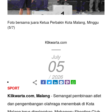
Foto bersama juara Ketua Perbakin Kota Malang, Minggu
(5/7)
Klikwarta.com
July
05
/ 2026
SPORT
Klikwarta
.
com
,
Malang
- Semangat pembinaan atlet
dan pengembangan olahraga menembak di Kota
Malang terus digelorakan. Mahameru Shooting Club