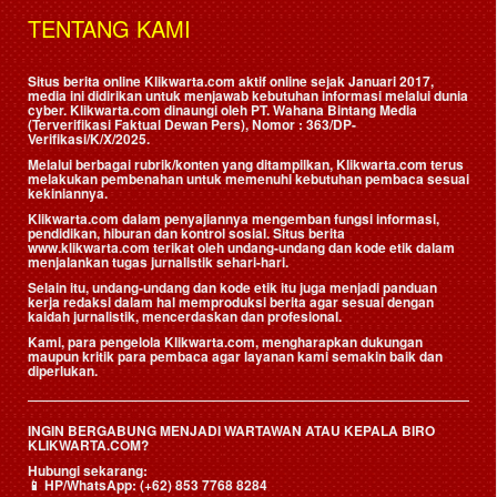
TENTANG KAMI
Situs berita online Klikwarta.com aktif online sejak Januari 2017,
media ini didirikan untuk menjawab kebutuhan informasi melalui dunia
cyber. Klikwarta.com dinaungi oleh
PT. Wahana Bintang Media
(Terverifikasi Faktual Dewan Pers)
, Nomor : 363/DP-
Verifikasi/K/X/2025.
Melalui berbagai rubrik/konten yang ditampilkan, Klikwarta.com terus
melakukan pembenahan untuk memenuhi kebutuhan pembaca sesuai
kekiniannya.
Klikwarta.com dalam penyajiannya mengemban fungsi informasi,
pendidikan, hiburan dan kontrol sosial. Situs berita
www.klikwarta.com terikat oleh undang-undang dan kode etik dalam
menjalankan tugas jurnalistik sehari-hari.
Selain itu, undang-undang dan kode etik itu juga menjadi panduan
kerja redaksi dalam hal memproduksi berita agar sesuai dengan
kaidah jurnalistik, mencerdaskan dan profesional.
Kami, para pengelola Klikwarta.com, mengharapkan dukungan
maupun kritik para pembaca agar layanan kami semakin baik dan
diperlukan.
INGIN BERGABUNG MENJADI WARTAWAN ATAU KEPALA BIRO
KLIKWARTA.COM?
Hubungi sekarang:
📱
HP/WhatsApp:
(+62) 853 7768 8284