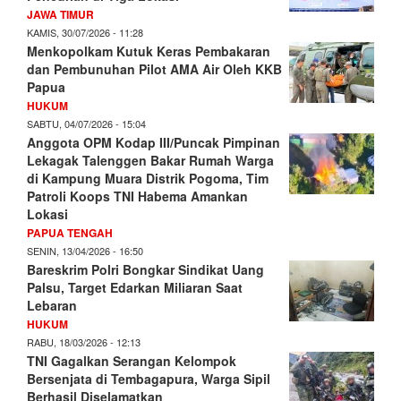
JAWA TIMUR
KAMIS, 30/07/2026 - 11:28
Menkopolkam Kutuk Keras Pembakaran
dan Pembunuhan Pilot AMA Air Oleh KKB
Papua
HUKUM
SABTU, 04/07/2026 - 15:04
Anggota OPM Kodap III/Puncak Pimpinan
Lekagak Talenggen Bakar Rumah Warga
di Kampung Muara Distrik Pogoma, Tim
Patroli Koops TNI Habema Amankan
Lokasi
PAPUA TENGAH
SENIN, 13/04/2026 - 16:50
Bareskrim Polri Bongkar Sindikat Uang
Palsu, Target Edarkan Miliaran Saat
Lebaran
HUKUM
RABU, 18/03/2026 - 12:13
TNI Gagalkan Serangan Kelompok
Bersenjata di Tembagapura, Warga Sipil
Berhasil Diselamatkan