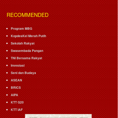
RECOMMENDED
Program MBG
KopdesKel Merah Putih
Sekolah Rakyat
Swasembada Pangan
TNI Bersama Rakyat
Investasi
Seni dan Budaya
ASEAN
BRICS
AIPA
KTT G20
KTT IAF