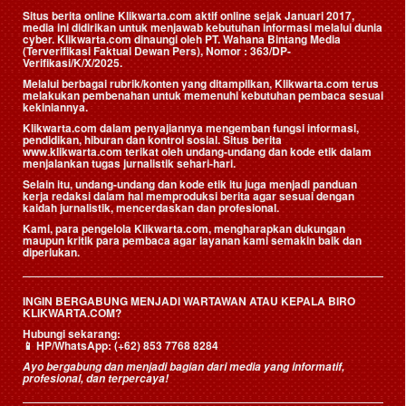
Situs berita online Klikwarta.com aktif online sejak Januari 2017,
media ini didirikan untuk menjawab kebutuhan informasi melalui dunia
cyber. Klikwarta.com dinaungi oleh
PT. Wahana Bintang Media
(Terverifikasi Faktual Dewan Pers)
, Nomor : 363/DP-
Verifikasi/K/X/2025.
Melalui berbagai rubrik/konten yang ditampilkan, Klikwarta.com terus
melakukan pembenahan untuk memenuhi kebutuhan pembaca sesuai
kekiniannya.
Klikwarta.com dalam penyajiannya mengemban fungsi informasi,
pendidikan, hiburan dan kontrol sosial. Situs berita
www.klikwarta.com terikat oleh undang-undang dan kode etik dalam
menjalankan tugas jurnalistik sehari-hari.
Selain itu, undang-undang dan kode etik itu juga menjadi panduan
kerja redaksi dalam hal memproduksi berita agar sesuai dengan
kaidah jurnalistik, mencerdaskan dan profesional.
Kami, para pengelola Klikwarta.com, mengharapkan dukungan
maupun kritik para pembaca agar layanan kami semakin baik dan
diperlukan.
INGIN BERGABUNG MENJADI WARTAWAN ATAU KEPALA BIRO
KLIKWARTA.COM?
Hubungi sekarang:
📱
HP/WhatsApp:
(+62) 853 7768 8284
Ayo bergabung dan menjadi bagian dari media yang informatif,
profesional, dan terpercaya!