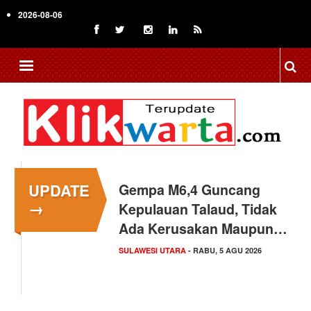
Skip
2026-08-06
to
main
content
UPDATE
Gempa M6,4 Guncang
→
Kepulauan Talaud, Tidak
Ada Kerusakan Maupun…
SULAWESI UTARA
- RABU, 5 AGU 2026