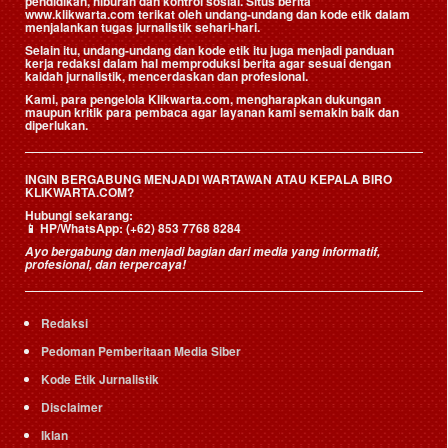
pendidikan, hiburan dan kontrol sosial. Situs berita
www.klikwarta.com terikat oleh undang-undang dan kode etik dalam
menjalankan tugas jurnalistik sehari-hari.
Selain itu, undang-undang dan kode etik itu juga menjadi panduan
kerja redaksi dalam hal memproduksi berita agar sesuai dengan
kaidah jurnalistik, mencerdaskan dan profesional.
Kami, para pengelola Klikwarta.com, mengharapkan dukungan
maupun kritik para pembaca agar layanan kami semakin baik dan
diperlukan.
INGIN BERGABUNG MENJADI WARTAWAN ATAU KEPALA BIRO
KLIKWARTA.COM?
Hubungi sekarang:
📱
HP/WhatsApp:
(+62) 853 7768 8284
Ayo bergabung dan menjadi bagian dari media yang informatif,
profesional, dan terpercaya!
Redaksi
Pedoman Pemberitaan Media Siber
Kode Etik Jurnalistik
Disclaimer
Iklan