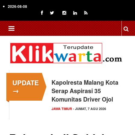
Skip
2026-08-08
to
main
content
UPDATE
Kapolresta Malang Kota
→
Serap Aspirasi 35
Komunitas Driver Ojol
JAWA TIMUR
- JUMAT, 7 AGU 2026