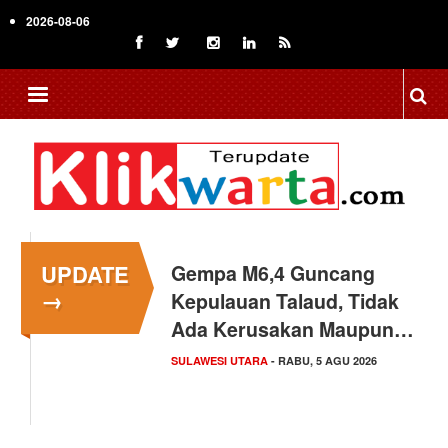
Skip
2026-08-06
to
main
content
UPDATE
Gempa M6,4 Guncang
→
Kepulauan Talaud, Tidak
Ada Kerusakan Maupun…
SULAWESI UTARA
- RABU, 5 AGU 2026