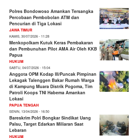
Polres Bondowoso Amankan Tersangka
Percobaan Pembobolan ATM dan
Pencurian di Tiga Lokasi
JAWA TIMUR
KAMIS, 30/07/2026 - 11:28
Menkopolkam Kutuk Keras Pembakaran
dan Pembunuhan Pilot AMA Air Oleh KKB
Papua
HUKUM
SABTU, 04/07/2026 - 15:04
Anggota OPM Kodap III/Puncak Pimpinan
Lekagak Talenggen Bakar Rumah Warga
di Kampung Muara Distrik Pogoma, Tim
Patroli Koops TNI Habema Amankan
Lokasi
PAPUA TENGAH
SENIN, 13/04/2026 - 16:50
Bareskrim Polri Bongkar Sindikat Uang
Palsu, Target Edarkan Miliaran Saat
Lebaran
HUKUM