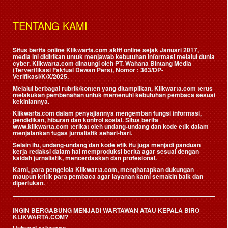
TENTANG KAMI
Situs berita online Klikwarta.com aktif online sejak Januari 2017,
media ini didirikan untuk menjawab kebutuhan informasi melalui dunia
cyber. Klikwarta.com dinaungi oleh
PT. Wahana Bintang Media
(Terverifikasi Faktual Dewan Pers)
, Nomor : 363/DP-
Verifikasi/K/X/2025.
Melalui berbagai rubrik/konten yang ditampilkan, Klikwarta.com terus
melakukan pembenahan untuk memenuhi kebutuhan pembaca sesuai
kekiniannya.
Klikwarta.com dalam penyajiannya mengemban fungsi informasi,
pendidikan, hiburan dan kontrol sosial. Situs berita
www.klikwarta.com terikat oleh undang-undang dan kode etik dalam
menjalankan tugas jurnalistik sehari-hari.
Selain itu, undang-undang dan kode etik itu juga menjadi panduan
kerja redaksi dalam hal memproduksi berita agar sesuai dengan
kaidah jurnalistik, mencerdaskan dan profesional.
Kami, para pengelola Klikwarta.com, mengharapkan dukungan
maupun kritik para pembaca agar layanan kami semakin baik dan
diperlukan.
INGIN BERGABUNG MENJADI WARTAWAN ATAU KEPALA BIRO
KLIKWARTA.COM?