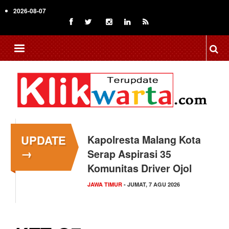
Skip
2026-08-07
to
main
content
UPDATE
Kapolresta Malang Kota
→
Serap Aspirasi 35
Komunitas Driver Ojol
JAWA TIMUR
- JUMAT, 7 AGU 2026