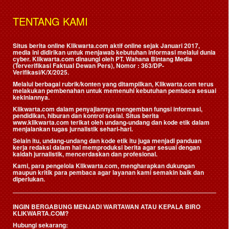
TENTANG KAMI
Situs berita online Klikwarta.com aktif online sejak Januari 2017,
media ini didirikan untuk menjawab kebutuhan informasi melalui dunia
cyber. Klikwarta.com dinaungi oleh
PT. Wahana Bintang Media
(Terverifikasi Faktual Dewan Pers)
, Nomor : 363/DP-
Verifikasi/K/X/2025.
Melalui berbagai rubrik/konten yang ditampilkan, Klikwarta.com terus
melakukan pembenahan untuk memenuhi kebutuhan pembaca sesuai
kekiniannya.
Klikwarta.com dalam penyajiannya mengemban fungsi informasi,
pendidikan, hiburan dan kontrol sosial. Situs berita
www.klikwarta.com terikat oleh undang-undang dan kode etik dalam
menjalankan tugas jurnalistik sehari-hari.
Selain itu, undang-undang dan kode etik itu juga menjadi panduan
kerja redaksi dalam hal memproduksi berita agar sesuai dengan
kaidah jurnalistik, mencerdaskan dan profesional.
Kami, para pengelola Klikwarta.com, mengharapkan dukungan
maupun kritik para pembaca agar layanan kami semakin baik dan
diperlukan.
INGIN BERGABUNG MENJADI WARTAWAN ATAU KEPALA BIRO
KLIKWARTA.COM?
Hubungi sekarang: