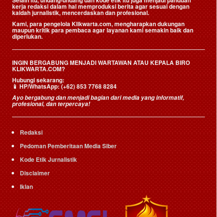
Selain itu, undang-undang dan kode etik itu juga menjadi panduan
kerja redaksi dalam hal memproduksi berita agar sesuai dengan
kaidah jurnalistik, mencerdaskan dan profesional.
Kami, para pengelola Klikwarta.com, mengharapkan dukungan
maupun kritik para pembaca agar layanan kami semakin baik dan
diperlukan.
INGIN BERGABUNG MENJADI WARTAWAN ATAU KEPALA BIRO
KLIKWARTA.COM?
Hubungi sekarang:
📱
HP/WhatsApp:
(+62) 853 7768 8284
Ayo bergabung dan menjadi bagian dari media yang informatif,
profesional, dan terpercaya!
Redaksi
Pedoman Pemberitaan Media Siber
Kode Etik Jurnalistik
Disclaimer
Iklan