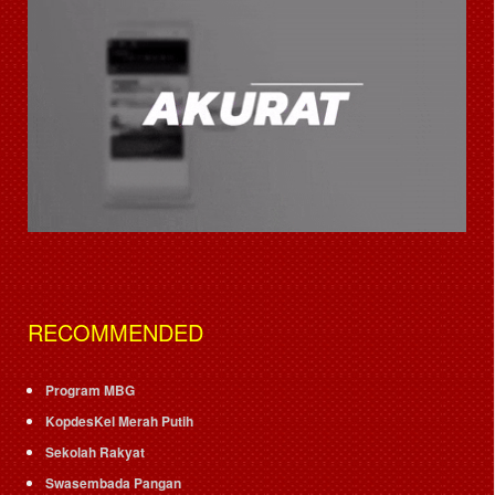
RECOMMENDED
Program MBG
KopdesKel Merah Putih
Sekolah Rakyat
Swasembada Pangan