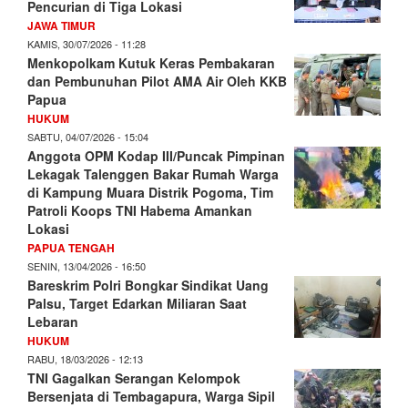
Pencurian di Tiga Lokasi
JAWA TIMUR
KAMIS, 30/07/2026 - 11:28
Menkopolkam Kutuk Keras Pembakaran
dan Pembunuhan Pilot AMA Air Oleh KKB
Papua
HUKUM
SABTU, 04/07/2026 - 15:04
Anggota OPM Kodap III/Puncak Pimpinan
Lekagak Talenggen Bakar Rumah Warga
di Kampung Muara Distrik Pogoma, Tim
Patroli Koops TNI Habema Amankan
Lokasi
PAPUA TENGAH
SENIN, 13/04/2026 - 16:50
Bareskrim Polri Bongkar Sindikat Uang
Palsu, Target Edarkan Miliaran Saat
Lebaran
HUKUM
RABU, 18/03/2026 - 12:13
TNI Gagalkan Serangan Kelompok
Bersenjata di Tembagapura, Warga Sipil