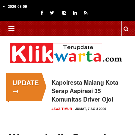
Skip
2026-08-09
to
main
content
UPDATE
Kapolresta Malang Kota
→
Serap Aspirasi 35
Komunitas Driver Ojol
JAWA TIMUR
- JUMAT, 7 AGU 2026