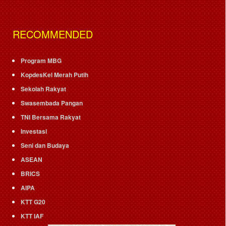
RECOMMENDED
Program MBG
KopdesKel Merah Putih
Sekolah Rakyat
Swasembada Pangan
TNI Bersama Rakyat
Investasi
Seni dan Budaya
ASEAN
BRICS
AIPA
KTT G20
KTT IAF