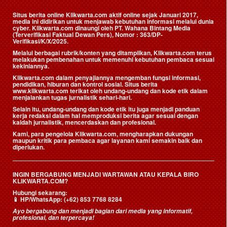
Situs berita online Klikwarta.com aktif online sejak Januari 2017,
media ini didirikan untuk menjawab kebutuhan informasi melalui dunia
cyber. Klikwarta.com dinaungi oleh
PT. Wahana Bintang Media
(Terverifikasi Faktual Dewan Pers)
, Nomor : 363/DP-
Verifikasi/K/X/2025.
Melalui berbagai rubrik/konten yang ditampilkan, Klikwarta.com terus
melakukan pembenahan untuk memenuhi kebutuhan pembaca sesuai
kekiniannya.
Klikwarta.com dalam penyajiannya mengemban fungsi informasi,
pendidikan, hiburan dan kontrol sosial. Situs berita
www.klikwarta.com terikat oleh undang-undang dan kode etik dalam
menjalankan tugas jurnalistik sehari-hari.
Selain itu, undang-undang dan kode etik itu juga menjadi panduan
kerja redaksi dalam hal memproduksi berita agar sesuai dengan
kaidah jurnalistik, mencerdaskan dan profesional.
Kami, para pengelola Klikwarta.com, mengharapkan dukungan
maupun kritik para pembaca agar layanan kami semakin baik dan
diperlukan.
INGIN BERGABUNG MENJADI WARTAWAN ATAU KEPALA BIRO
KLIKWARTA.COM?
Hubungi sekarang:
📱
HP/WhatsApp:
(+62) 853 7768 8284
Ayo bergabung dan menjadi bagian dari media yang informatif,
profesional, dan terpercaya!