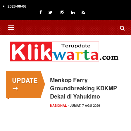
Skip
2026-08-06
to
main
content
UPDATE
Menkop Ferry
→
Groundbreaking KDKMP
Dekai di Yahukimo
NASIONAL
- JUMAT, 7 AGU 2026