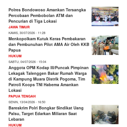
Polres Bondowoso Amankan Tersangka
Percobaan Pembobolan ATM dan
Pencurian di Tiga Lokasi
JAWA TIMUR
KAMIS, 30/07/2026 - 11:28
Menkopolkam Kutuk Keras Pembakaran
dan Pembunuhan Pilot AMA Air Oleh KKB
Papua
HUKUM
SABTU, 04/07/2026 - 15:04
Anggota OPM Kodap III/Puncak Pimpinan
Lekagak Talenggen Bakar Rumah Warga
di Kampung Muara Distrik Pogoma, Tim
Patroli Koops TNI Habema Amankan
Lokasi
PAPUA TENGAH
SENIN, 13/04/2026 - 16:50
Bareskrim Polri Bongkar Sindikat Uang
Palsu, Target Edarkan Miliaran Saat
Lebaran
HUKUM