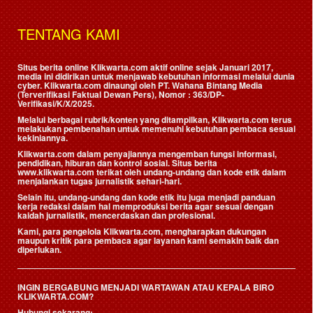
TENTANG KAMI
Situs berita online Klikwarta.com aktif online sejak Januari 2017,
media ini didirikan untuk menjawab kebutuhan informasi melalui dunia
cyber. Klikwarta.com dinaungi oleh
PT. Wahana Bintang Media
(Terverifikasi Faktual Dewan Pers)
, Nomor : 363/DP-
Verifikasi/K/X/2025.
Melalui berbagai rubrik/konten yang ditampilkan, Klikwarta.com terus
melakukan pembenahan untuk memenuhi kebutuhan pembaca sesuai
kekiniannya.
Klikwarta.com dalam penyajiannya mengemban fungsi informasi,
pendidikan, hiburan dan kontrol sosial. Situs berita
www.klikwarta.com terikat oleh undang-undang dan kode etik dalam
menjalankan tugas jurnalistik sehari-hari.
Selain itu, undang-undang dan kode etik itu juga menjadi panduan
kerja redaksi dalam hal memproduksi berita agar sesuai dengan
kaidah jurnalistik, mencerdaskan dan profesional.
Kami, para pengelola Klikwarta.com, mengharapkan dukungan
maupun kritik para pembaca agar layanan kami semakin baik dan
diperlukan.
INGIN BERGABUNG MENJADI WARTAWAN ATAU KEPALA BIRO
KLIKWARTA.COM?
Hubungi sekarang: