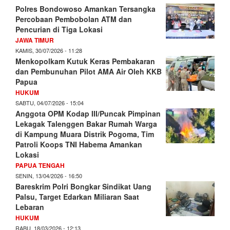
Polres Bondowoso Amankan Tersangka
Percobaan Pembobolan ATM dan
Pencurian di Tiga Lokasi
JAWA TIMUR
KAMIS, 30/07/2026 - 11:28
Menkopolkam Kutuk Keras Pembakaran
dan Pembunuhan Pilot AMA Air Oleh KKB
Papua
HUKUM
SABTU, 04/07/2026 - 15:04
Anggota OPM Kodap III/Puncak Pimpinan
Lekagak Talenggen Bakar Rumah Warga
di Kampung Muara Distrik Pogoma, Tim
Patroli Koops TNI Habema Amankan
Lokasi
PAPUA TENGAH
SENIN, 13/04/2026 - 16:50
Bareskrim Polri Bongkar Sindikat Uang
Palsu, Target Edarkan Miliaran Saat
Lebaran
HUKUM
RABU, 18/03/2026 - 12:13