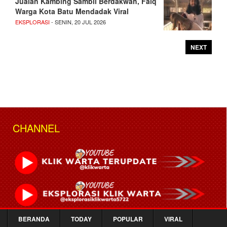
Jualan Kambing Sambil Berdakwah, Faiq
Warga Kota Batu Mendadak Viral
EKSPLORASI
- SENIN, 20 JUL 2026
NEXT
CHANNEL
BERANDA
TODAY
POPULAR
VIRAL