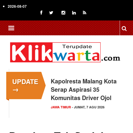
Skip
2026-08-07
to
main
content
UPDATE
Kapolresta Malang Kota
→
Serap Aspirasi 35
Komunitas Driver Ojol
JAWA TIMUR
- JUMAT, 7 AGU 2026