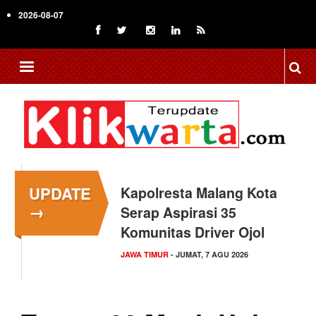
Skip
2026-08-07
to
main
content
UPDATE
Kapolresta Malang Kota
→
Serap Aspirasi 35
Komunitas Driver Ojol
JAWA TIMUR
- JUMAT, 7 AGU 2026