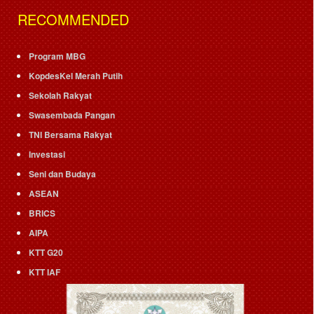
RECOMMENDED
Program MBG
KopdesKel Merah Putih
Sekolah Rakyat
Swasembada Pangan
TNI Bersama Rakyat
Investasi
Seni dan Budaya
ASEAN
BRICS
AIPA
KTT G20
KTT IAF