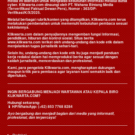
media ini didirikan untuk menjawab kebutuhan informasi melalui dunia
cyber. Klikwarta.com dinaungi oleh
PT. Wahana Bintang Media
(Terverifikasi Faktual Dewan Pers)
, Nomor : 363/DP-
Verifikasi/K/X/2025.
Melalui berbagai rubrik/konten yang ditampilkan, Klikwarta.com terus
melakukan pembenahan untuk memenuhi kebutuhan pembaca sesuai
kekiniannya.
Klikwarta.com dalam penyajiannya mengemban fungsi informasi,
pendidikan, hiburan dan kontrol sosial. Situs berita
www.klikwarta.com terikat oleh undang-undang dan kode etik dalam
menjalankan tugas jurnalistik sehari-hari.
Selain itu, undang-undang dan kode etik itu juga menjadi panduan
kerja redaksi dalam hal memproduksi berita agar sesuai dengan
kaidah jurnalistik, mencerdaskan dan profesional.
Kami, para pengelola Klikwarta.com, mengharapkan dukungan
maupun kritik para pembaca agar layanan kami semakin baik dan
diperlukan.
INGIN BERGABUNG MENJADI WARTAWAN ATAU KEPALA BIRO
KLIKWARTA.COM?
Hubungi sekarang:
📱
HP/WhatsApp:
(+62) 853 7768 8284
Ayo bergabung dan menjadi bagian dari media yang informatif,
profesional, dan terpercaya!