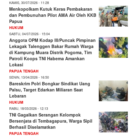
KAMIS, 30/07/2026 - 11:28
Menkopolkam Kutuk Keras Pembakaran
dan Pembunuhan Pilot AMA Air Oleh KKB
Papua
HUKUM
SABTU, 04/07/2026 - 15:04
Anggota OPM Kodap III/Puncak Pimpinan
Lekagak Talenggen Bakar Rumah Warga
di Kampung Muara Distrik Pogoma, Tim
Patroli Koops TNI Habema Amankan
Lokasi
PAPUA TENGAH
SENIN, 13/04/2026 - 16:50
Bareskrim Polri Bongkar Sindikat Uang
Palsu, Target Edarkan Miliaran Saat
Lebaran
HUKUM
RABU, 18/03/2026 - 12:13
TNI Gagalkan Serangan Kelompok
Bersenjata di Tembagapura, Warga Sipil
Berhasil Diselamatkan
PAPUA TENGAH