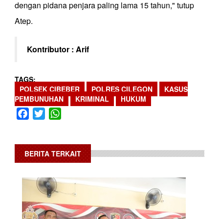
dengan pidana penjara paling lama 15 tahun," tutup
Atep.
Kontributor : Arif
TAGS
POLSEK CIBEBER
POLRES CILEGON
KASUS
PEMBUNUHAN
KRIMINAL
HUKUM
Facebook
Twitter
WhatsApp
BERITA TERKAIT