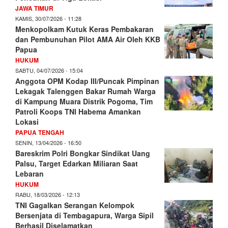
JAWA TIMUR
KAMIS, 30/07/2026 - 11:28
Menkopolkam Kutuk Keras Pembakaran
dan Pembunuhan Pilot AMA Air Oleh KKB
Papua
HUKUM
SABTU, 04/07/2026 - 15:04
Anggota OPM Kodap III/Puncak Pimpinan
Lekagak Talenggen Bakar Rumah Warga
di Kampung Muara Distrik Pogoma, Tim
Patroli Koops TNI Habema Amankan
Lokasi
PAPUA TENGAH
SENIN, 13/04/2026 - 16:50
Bareskrim Polri Bongkar Sindikat Uang
Palsu, Target Edarkan Miliaran Saat
Lebaran
HUKUM
RABU, 18/03/2026 - 12:13
TNI Gagalkan Serangan Kelompok
Bersenjata di Tembagapura, Warga Sipil
Berhasil Diselamatkan