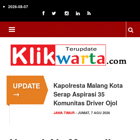
Skip
2026-08-07
to
main
content
UPDATE
Kapolresta Malang Kota
→
Serap Aspirasi 35
Komunitas Driver Ojol
JAWA TIMUR
- JUMAT, 7 AGU 2026