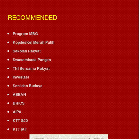
RECOMMENDED
Program MBG
KopdesKel Merah Putih
Sekolah Rakyat
Swasembada Pangan
TNI Bersama Rakyat
Investasi
Seni dan Budaya
ASEAN
BRICS
AIPA
KTT G20
KTT IAF