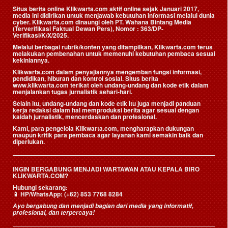
Situs berita online Klikwarta.com aktif online sejak Januari 2017,
media ini didirikan untuk menjawab kebutuhan informasi melalui dunia
cyber. Klikwarta.com dinaungi oleh
PT. Wahana Bintang Media
(Terverifikasi Faktual Dewan Pers)
, Nomor : 363/DP-
Verifikasi/K/X/2025.
Melalui berbagai rubrik/konten yang ditampilkan, Klikwarta.com terus
melakukan pembenahan untuk memenuhi kebutuhan pembaca sesuai
kekiniannya.
Klikwarta.com dalam penyajiannya mengemban fungsi informasi,
pendidikan, hiburan dan kontrol sosial. Situs berita
www.klikwarta.com terikat oleh undang-undang dan kode etik dalam
menjalankan tugas jurnalistik sehari-hari.
Selain itu, undang-undang dan kode etik itu juga menjadi panduan
kerja redaksi dalam hal memproduksi berita agar sesuai dengan
kaidah jurnalistik, mencerdaskan dan profesional.
Kami, para pengelola Klikwarta.com, mengharapkan dukungan
maupun kritik para pembaca agar layanan kami semakin baik dan
diperlukan.
INGIN BERGABUNG MENJADI WARTAWAN ATAU KEPALA BIRO
KLIKWARTA.COM?
Hubungi sekarang:
📱
HP/WhatsApp:
(+62) 853 7768 8284
Ayo bergabung dan menjadi bagian dari media yang informatif,
profesional, dan terpercaya!