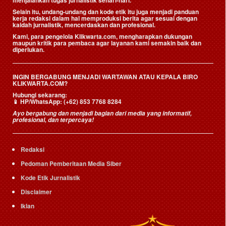
menjalankan tugas jurnalistik sehari-hari.
Selain itu, undang-undang dan kode etik itu juga menjadi panduan
kerja redaksi dalam hal memproduksi berita agar sesuai dengan
kaidah jurnalistik, mencerdaskan dan profesional.
Kami, para pengelola Klikwarta.com, mengharapkan dukungan
maupun kritik para pembaca agar layanan kami semakin baik dan
diperlukan.
INGIN BERGABUNG MENJADI WARTAWAN ATAU KEPALA BIRO
KLIKWARTA.COM?
Hubungi sekarang:
📱
HP/WhatsApp:
(+62) 853 7768 8284
Ayo bergabung dan menjadi bagian dari media yang informatif,
profesional, dan terpercaya!
Redaksi
Pedoman Pemberitaan Media Siber
Kode Etik Jurnalistik
Disclaimer
Iklan