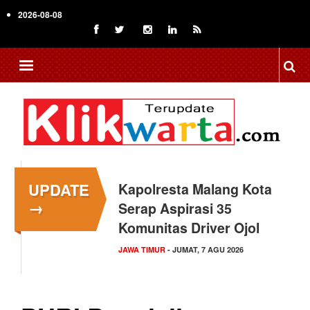
Skip
2026-08-08
to
main
content
UPDATE
Kapolresta Malang Kota
→
Serap Aspirasi 35
Komunitas Driver Ojol
JAWA TIMUR
- JUMAT, 7 AGU 2026