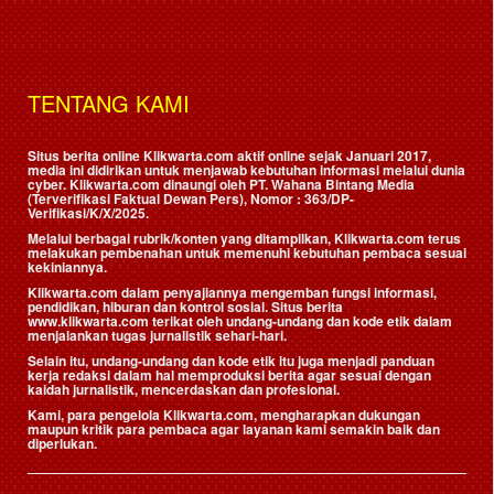
TENTANG KAMI
Situs berita online Klikwarta.com aktif online sejak Januari 2017,
media ini didirikan untuk menjawab kebutuhan informasi melalui dunia
cyber. Klikwarta.com dinaungi oleh
PT. Wahana Bintang Media
(Terverifikasi Faktual Dewan Pers)
, Nomor : 363/DP-
Verifikasi/K/X/2025.
Melalui berbagai rubrik/konten yang ditampilkan, Klikwarta.com terus
melakukan pembenahan untuk memenuhi kebutuhan pembaca sesuai
kekiniannya.
Klikwarta.com dalam penyajiannya mengemban fungsi informasi,
pendidikan, hiburan dan kontrol sosial. Situs berita
www.klikwarta.com terikat oleh undang-undang dan kode etik dalam
menjalankan tugas jurnalistik sehari-hari.
Selain itu, undang-undang dan kode etik itu juga menjadi panduan
kerja redaksi dalam hal memproduksi berita agar sesuai dengan
kaidah jurnalistik, mencerdaskan dan profesional.
Kami, para pengelola Klikwarta.com, mengharapkan dukungan
maupun kritik para pembaca agar layanan kami semakin baik dan
diperlukan.