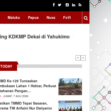
Maluku
Papua
Nusa
FoVi
ing KDKMP Dekai di Yahukimo
TODAY
MD Ke-129 Tuntaskan
mbukaan Lahan 1 Hektar, Perkuat
tahanan Pangan…
D
- JUMAT, 7 AGU 2026
stikan TMMD Tepat Sasaran,
rsma TNI Arifaini Nur Dwiyanto