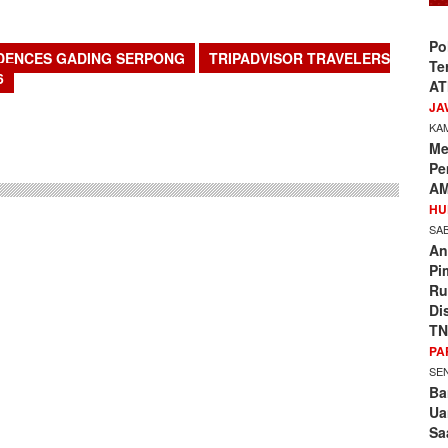
Po
IDENCES GADING SERPONG
TRIPADVISOR TRAVELERS
Te
6
AT
sApp
JA
KAM
Me
Pe
AM
HU
SAB
An
Pi
Ru
Di
TN
PA
SEN
Ba
Ua
Sa