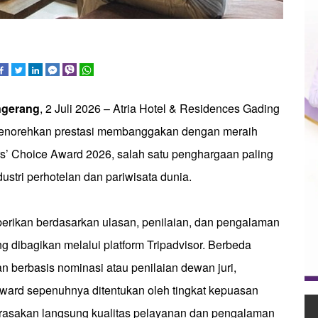
ngerang
, 2 Juli 2026 – Atria Hotel & Residences Gading
enorehkan prestasi membanggakan dengan meraih
rs’ Choice Award 2026, salah satu penghargaan paling
ustri perhotelan dan pariwisata dunia.
berikan berdasarkan ulasan, penilaian, dan pengalaman
g dibagikan melalui platform Tripadvisor. Berbeda
 berbasis nominasi atau penilaian dewan juri,
Award sepenuhnya ditentukan oleh tingkat kepuasan
rasakan langsung kualitas pelayanan dan pengalaman