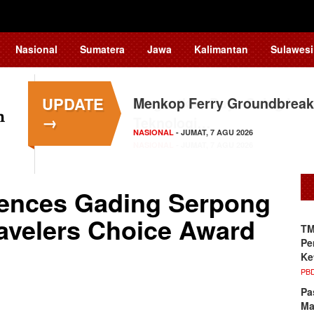
Nasional
Sumatera
Jawa
Kalimantan
Sulawesi
UPDATE
Menkop Ferry Groundbreak
→
NASIONAL
- JUMAT, 7 AGU 2026
dences Gading Serpong
ravelers Choice Award
TM
Pe
Ke
PB
Pa
Ma