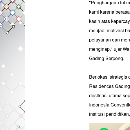
"Penghargaan ini me
kami karena berasa
kasih atas keperca
menjadi motivasi ba
pelayanan dan meng
menginap," ujar Wa
Gading Serpong.
Berlokasi strategis 
Residences Gading
destinasi utama se
Indonesia Conventio
institusi pendidika