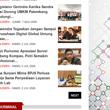
gislator Gerindra Kartika Sandra
si Dorong UMKM Palembang
ndungi…
RLEMEN
- JUMAT, 7 AGU 2026
wendra Tegaskan Jangan Sampai
rusahaan Digital Global Untung
sar,…
RLEMEN
- KAMIS, 2 JUL 2026
git Purnomo Apresiasi Survei
tbang Kompas, Polri Semakin
ofesional…
RLEMEN
- KAMIS, 2 JUL 2026
ma Suryani Minta BPJS Perluas
rja Sama Penyediaan Layanan
th Lab
RLEMEN
- KAMIS, 2 JUL 2026
NEXT
KRIMINAL