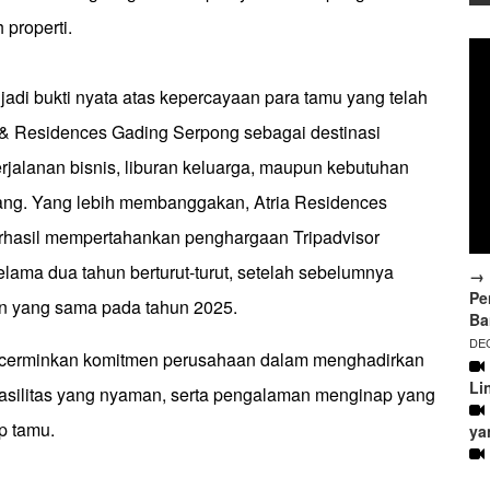
 properti.
adi bukti nyata atas kepercayaan para tamu yang telah
l & Residences Gading Serpong sebagai destinasi
rjalanan bisnis, liburan keluarga, maupun kebutuhan
jang. Yang lebih membanggakan, Atria Residences
rhasil mempertahankan penghargaan Tripadvisor
elama dua tahun berturut-turut, setelah sebelumnya
→ 
Pe
n yang sama pada tahun 2025.
Ba
DEC
encerminkan komitmen perusahaan dalam menghadirkan
Li
 fasilitas yang nyaman, serta pengalaman menginap yang
ap tamu.
ya