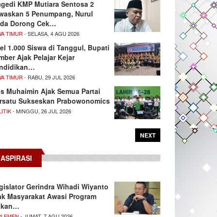
agedi KMP Mutiara Sentosa 2
waskan 5 Penumpang, Nurul
da Dorong Cek…
WA TIMUR
- SELASA, 4 AGU 2026
el 1.000 Siswa di Tanggul, Bupati
mber Ajak Pelajar Kejar
ndidikan…
WA TIMUR
- RABU, 29 JUL 2026
s Muhaimin Ajak Semua Partai
rsatu Sukseskan Prabowonomics
ITIK
- MINGGU, 26 JUL 2026
NEXT
ASPIRASI
gislator Gerindra Wihadi Wiyanto
ak Masyarakat Awasi Program
akan…
RLEMEN
- JUMAT, 7 AGU 2026