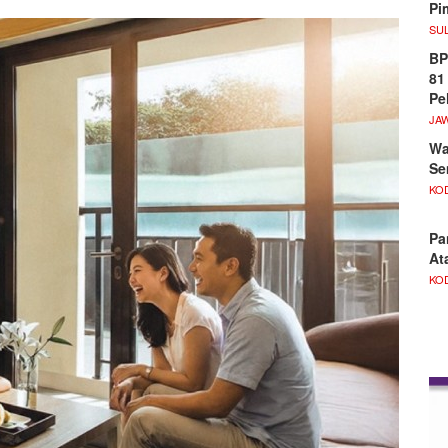
Pi
SU
BP
81
Pe
JA
Wa
Se
KO
Pa
At
KO