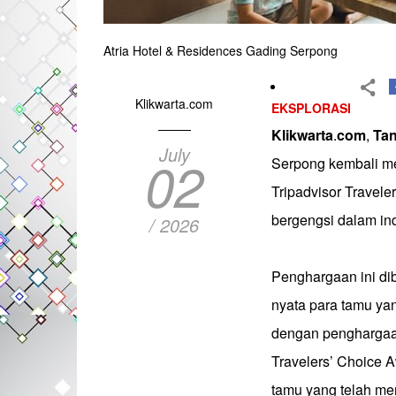
Atria Hotel & Residences Gading Serpong
Klikwarta.com
EKSPLORASI
Klikwarta
.
com
,
Ta
July
02
Serpong kembali m
Tripadvisor Travele
bergengsi dalam ind
/ 2026
Penghargaan ini di
nyata para tamu yan
dengan penghargaan
Travelers’ Choice 
tamu yang telah me