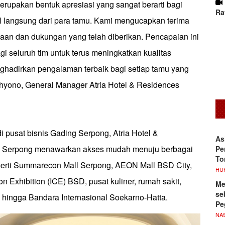
rupakan bentuk apresiasi yang sangat berarti bagi
Ra
l langsung dari para tamu. Kami mengucapkan terima
yaan dan dukungan yang telah diberikan. Pencapaian ini
gi seluruh tim untuk terus meningkatkan kualitas
hadirkan pengalaman terbaik bagi setiap tamu yang
hyono, General Manager Atria Hotel & Residences
di pusat bisnis Gading Serpong, Atria Hotel &
As
 Serpong menawarkan akses mudah menuju berbagai
Pe
To
perti Summarecon Mall Serpong, AEON Mall BSD City,
HU
n Exhibition (ICE) BSD, pusat kuliner, rumah sakit,
Me
se
n, hingga Bandara Internasional Soekarno-Hatta.
Pe
NA