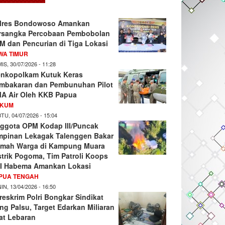
lres Bondowoso Amankan
rsangka Percobaan Pembobolan
M dan Pencurian di Tiga Lokasi
WA TIMUR
IS, 30/07/2026 - 11:28
nkopolkam Kutuk Keras
mbakaran dan Pembunuhan Pilot
A Air Oleh KKB Papua
KUM
TU, 04/07/2026 - 15:04
ggota OPM Kodap III/Puncak
mpinan Lekagak Talenggen Bakar
mah Warga di Kampung Muara
strik Pogoma, Tim Patroli Koops
I Habema Amankan Lokasi
PUA TENGAH
IN, 13/04/2026 - 16:50
reskrim Polri Bongkar Sindikat
ng Palsu, Target Edarkan Miliaran
at Lebaran