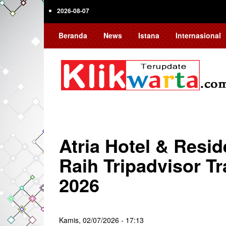
Skip
2026-08-07
to
main
Beranda
News
Istana
Internasional
content
Atria Hotel & Resi
Raih Tripadvisor T
2026
Kamis, 02/07/2026 - 17:13