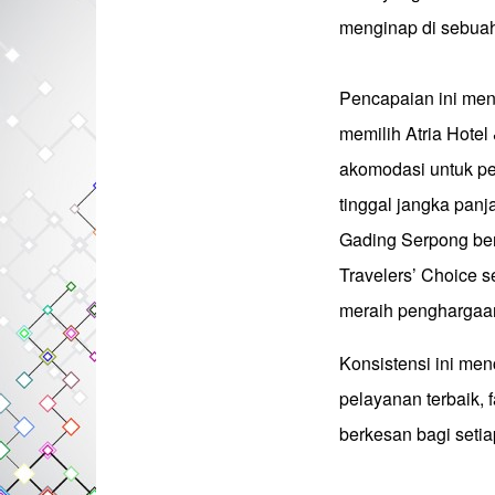
menginap di sebuah
Pencapaian ini menj
memilih Atria Hote
akomodasi untuk pe
tinggal jangka pan
Gading Serpong be
Travelers’ Choice s
meraih penghargaa
Konsistensi ini m
pelayanan terbaik,
berkesan bagi seti