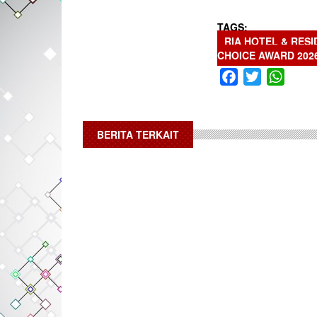
TAGS
RIA HOTEL & RES
CHOICE AWARD 202
Facebook
Twitter
What
BERITA TERKAIT