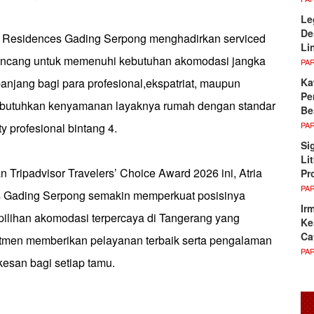
Le
De
ia Residences Gading Serpong menghadirkan serviced
Li
rancang untuk memenuhi kebutuhan akomodasi jangka
PA
Ka
njang bagi para profesional,ekspatriat, maupun
Pe
butuhkan kenyamanan layaknya rumah dengan standar
Be
PA
ty profesional bintang 4.
Si
Li
 Tripadvisor Travelers’ Choice Award 2026 ini, Atria
Pr
PA
s Gading Serpong semakin memperkuat posisinya
Ir
 pilihan akomodasi terpercaya di Tangerang yang
Ke
Ca
tmen memberikan pelayanan terbaik serta pengalaman
PA
esan bagi setiap tamu.