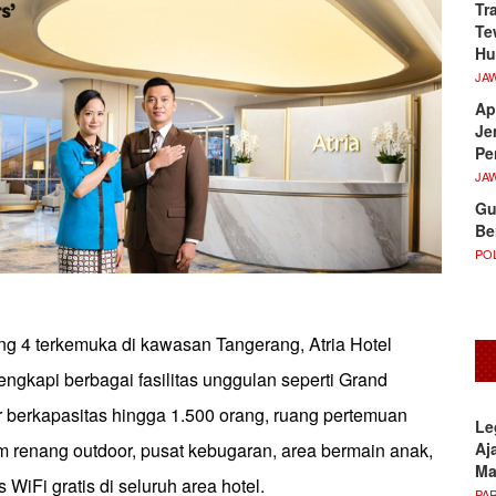
Tr
Te
Hu
JA
Ap
Je
Pe
JA
Gu
Be
POL
ng 4 terkemuka di kawasan Tangerang, Atria Hotel
ngkapi berbagai fasilitas unggulan seperti Grand
r berkapasitas hingga 1.500 orang, ruang pertemuan
Le
Aj
am renang outdoor, pusat kebugaran, area bermain anak,
M
s WiFi gratis di seluruh area hotel.
PA