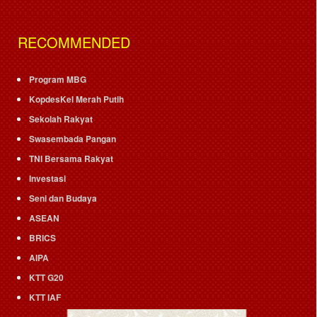
RECOMMENDED
Program MBG
KopdesKel Merah Putih
Sekolah Rakyat
Swasembada Pangan
TNI Bersama Rakyat
Investasi
Seni dan Budaya
ASEAN
BRICS
AIPA
KTT G20
KTT IAF