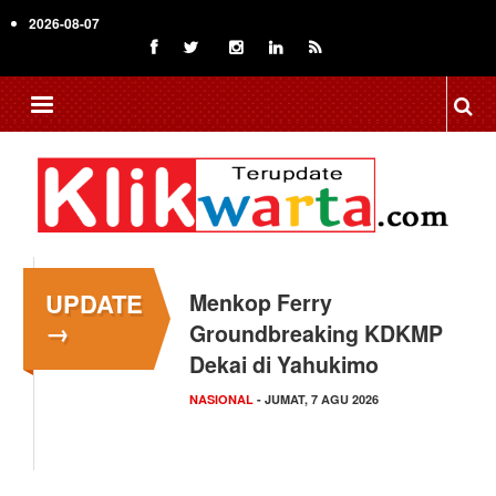
Skip
2026-08-07
to
main
content
UPDATE
Menkop Ferry
→
Groundbreaking KDKMP
Dekai di Yahukimo
NASIONAL
- JUMAT, 7 AGU 2026