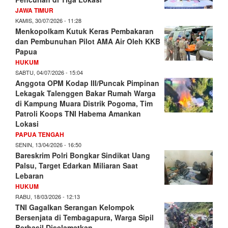
JAWA TIMUR
KAMIS, 30/07/2026 - 11:28
Menkopolkam Kutuk Keras Pembakaran
dan Pembunuhan Pilot AMA Air Oleh KKB
Papua
HUKUM
SABTU, 04/07/2026 - 15:04
Anggota OPM Kodap III/Puncak Pimpinan
Lekagak Talenggen Bakar Rumah Warga
di Kampung Muara Distrik Pogoma, Tim
Patroli Koops TNI Habema Amankan
Lokasi
PAPUA TENGAH
SENIN, 13/04/2026 - 16:50
Bareskrim Polri Bongkar Sindikat Uang
Palsu, Target Edarkan Miliaran Saat
Lebaran
HUKUM
RABU, 18/03/2026 - 12:13
TNI Gagalkan Serangan Kelompok
Bersenjata di Tembagapura, Warga Sipil
Berhasil Diselamatkan