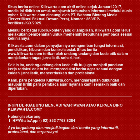
Situs berita online Klikwarta.com aktif online sejak Januari 2017,
media ini didirikan untuk menjawab kebutuhan informasi melalui dunia
cyber. Klikwarta.com dinaungi oleh
PT. Wahana Bintang Media
(Terverifikasi Faktual Dewan Pers)
, Nomor : 363/DP-
Verifikasi/K/X/2025.
Melalui berbagai rubrik/konten yang ditampilkan, Klikwarta.com terus
melakukan pembenahan untuk memenuhi kebutuhan pembaca sesuai
kekiniannya.
Klikwarta.com dalam penyajiannya mengemban fungsi informasi,
pendidikan, hiburan dan kontrol sosial. Situs berita
www.klikwarta.com terikat oleh undang-undang dan kode etik dalam
menjalankan tugas jurnalistik sehari-hari.
Selain itu, undang-undang dan kode etik itu juga menjadi panduan
kerja redaksi dalam hal memproduksi berita agar sesuai dengan
kaidah jurnalistik, mencerdaskan dan profesional.
Kami, para pengelola Klikwarta.com, mengharapkan dukungan
maupun kritik para pembaca agar layanan kami semakin baik dan
diperlukan.
INGIN BERGABUNG MENJADI WARTAWAN ATAU KEPALA BIRO
KLIKWARTA.COM?
Hubungi sekarang:
📱
HP/WhatsApp:
(+62) 853 7768 8284
Ayo bergabung dan menjadi bagian dari media yang informatif,
profesional, dan terpercaya!