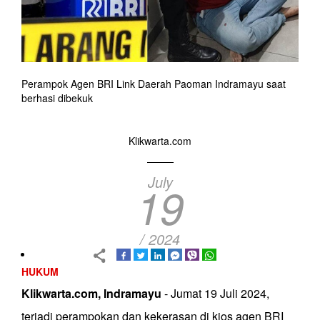
Perampok Agen BRI Link Daerah Paoman Indramayu saat
berhasi dibekuk
Klikwarta.com
July
19
/ 2024
HUKUM
Klikwarta.com, Indramayu
- Jumat 19 Juli 2024,
terjadi perampokan dan kekerasan di kios agen BRI