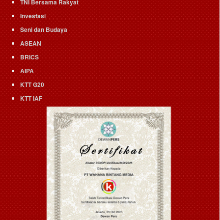
TNI Bersama Rakyat
Investasi
Seni dan Budaya
ASEAN
BRICS
AIPA
KTT G20
KTT IAF