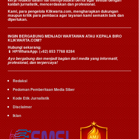
kerja redaksi dalam hal memproduksi berita agar sesuai dengan
kaidah jurnalistik, mencerdaskan dan profesional.
Kami, para pengelola Klikwarta.com, mengharapkan dukungan
maupun kritik para pembaca agar layanan kami semakin baik dan
diperlukan.
INGIN BERGABUNG MENJADI WARTAWAN ATAU KEPALA BIRO
KLIKWARTA.COM?
Hubungi sekarang:
📱
HP/WhatsApp:
(+62) 853 7768 8284
Ayo bergabung dan menjadi bagian dari media yang informatif,
profesional, dan terpercaya!
Redaksi
Pedoman Pemberitaan Media Siber
Kode Etik Jurnalistik
Disclaimer
Iklan