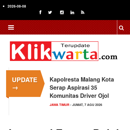
Skip
2026-08-08
to
main
content
UPDATE
Kapolresta Malang Kota
→
Serap Aspirasi 35
Komunitas Driver Ojol
JAWA TIMUR
- JUMAT, 7 AGU 2026