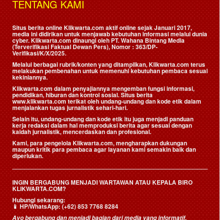
TENTANG KAMI
Situs berita online Klikwarta.com aktif online sejak Januari 2017,
media ini didirikan untuk menjawab kebutuhan informasi melalui dunia
cyber. Klikwarta.com dinaungi oleh
PT. Wahana Bintang Media
(Terverifikasi Faktual Dewan Pers)
, Nomor : 363/DP-
Verifikasi/K/X/2025.
Melalui berbagai rubrik/konten yang ditampilkan, Klikwarta.com terus
melakukan pembenahan untuk memenuhi kebutuhan pembaca sesuai
kekiniannya.
Klikwarta.com dalam penyajiannya mengemban fungsi informasi,
pendidikan, hiburan dan kontrol sosial. Situs berita
www.klikwarta.com terikat oleh undang-undang dan kode etik dalam
menjalankan tugas jurnalistik sehari-hari.
Selain itu, undang-undang dan kode etik itu juga menjadi panduan
kerja redaksi dalam hal memproduksi berita agar sesuai dengan
kaidah jurnalistik, mencerdaskan dan profesional.
Kami, para pengelola Klikwarta.com, mengharapkan dukungan
maupun kritik para pembaca agar layanan kami semakin baik dan
diperlukan.
INGIN BERGABUNG MENJADI WARTAWAN ATAU KEPALA BIRO
KLIKWARTA.COM?
Hubungi sekarang:
📱
HP/WhatsApp:
(+62) 853 7768 8284
Ayo bergabung dan menjadi bagian dari media yang informatif,