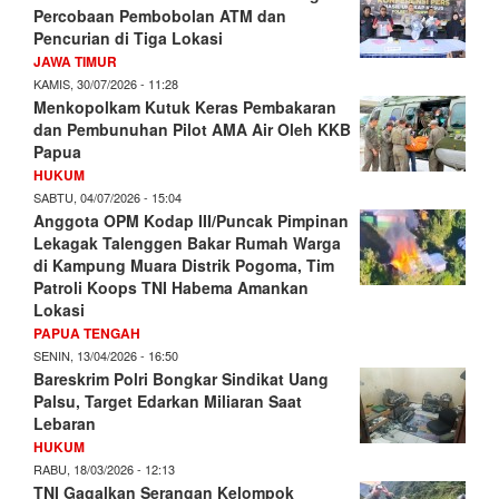
Percobaan Pembobolan ATM dan
Pencurian di Tiga Lokasi
JAWA TIMUR
KAMIS, 30/07/2026 - 11:28
Menkopolkam Kutuk Keras Pembakaran
dan Pembunuhan Pilot AMA Air Oleh KKB
Papua
HUKUM
SABTU, 04/07/2026 - 15:04
Anggota OPM Kodap III/Puncak Pimpinan
Lekagak Talenggen Bakar Rumah Warga
di Kampung Muara Distrik Pogoma, Tim
Patroli Koops TNI Habema Amankan
Lokasi
PAPUA TENGAH
SENIN, 13/04/2026 - 16:50
Bareskrim Polri Bongkar Sindikat Uang
Palsu, Target Edarkan Miliaran Saat
Lebaran
HUKUM
RABU, 18/03/2026 - 12:13
TNI Gagalkan Serangan Kelompok