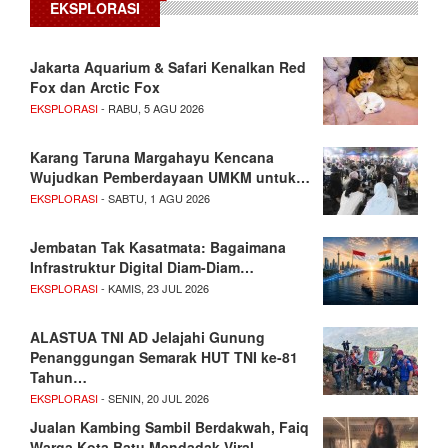
EKSPLORASI
Jakarta Aquarium & Safari Kenalkan Red
Fox dan Arctic Fox
EKSPLORASI
- RABU, 5 AGU 2026
Karang Taruna Margahayu Kencana
Wujudkan Pemberdayaan UMKM untuk…
EKSPLORASI
- SABTU, 1 AGU 2026
Jembatan Tak Kasatmata: Bagaimana
Infrastruktur Digital Diam-Diam…
EKSPLORASI
- KAMIS, 23 JUL 2026
ALASTUA TNI AD Jelajahi Gunung
Penanggungan Semarak HUT TNI ke-81
Tahun…
EKSPLORASI
- SENIN, 20 JUL 2026
Jualan Kambing Sambil Berdakwah, Faiq
Warga Kota Batu Mendadak Viral