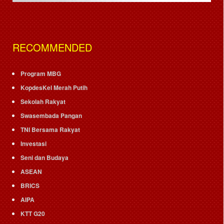
RECOMMENDED
Program MBG
KopdesKel Merah Putih
Sekolah Rakyat
Swasembada Pangan
TNI Bersama Rakyat
Investasi
Seni dan Budaya
ASEAN
BRICS
AIPA
KTT G20