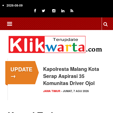
Skip
2026-08-09
to
main
content
UPDATE
Kapolresta Malang Kota
→
Serap Aspirasi 35
Komunitas Driver Ojol
JAWA TIMUR
- JUMAT, 7 AGU 2026