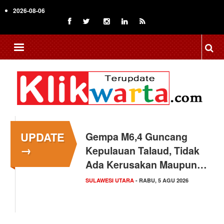
Skip
2026-08-06
to
main
content
UPDATE
Gempa M6,4 Guncang
→
Kepulauan Talaud, Tidak
Ada Kerusakan Maupun…
SULAWESI UTARA
- RABU, 5 AGU 2026