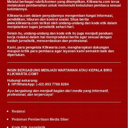
Melalui berbagai rubrik/konten yang ditampilkan, Klikwarta.com terus
melakukan pembenahan untuk memenuhi kebutuhan pembaca sesuai
kekiniannya.
Klikwarta.com dalam penyajiannya mengemban fungsi informasi,
pendidikan, hiburan dan kontrol sosial. Situs berita
www.klikwarta.com terikat oleh undang-undang dan kode etik dalam
menjalankan tugas jurnalistik sehari-hari.
Selain itu, undang-undang dan kode etik itu juga menjadi panduan
kerja redaksi dalam hal memproduksi berita agar sesuai dengan
kaidah jurnalistik, mencerdaskan dan profesional.
Kami, para pengelola Klikwarta.com, mengharapkan dukungan
maupun kritik para pembaca agar layanan kami semakin baik dan
diperlukan.
INGIN BERGABUNG MENJADI WARTAWAN ATAU KEPALA BIRO
KLIKWARTA.COM?
Hubungi sekarang:
📱
HP/WhatsApp:
(+62) 853 7768 8284
Ayo bergabung dan menjadi bagian dari media yang informatif,
profesional, dan terpercaya!
Redaksi
Pedoman Pemberitaan Media Siber
Kode Etik Jurnalistik