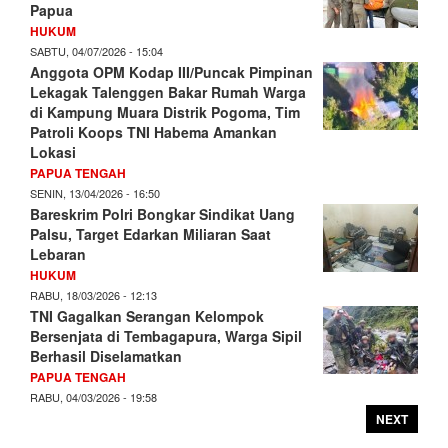
Papua
HUKUM
SABTU, 04/07/2026 - 15:04
Anggota OPM Kodap III/Puncak Pimpinan
Lekagak Talenggen Bakar Rumah Warga
di Kampung Muara Distrik Pogoma, Tim
Patroli Koops TNI Habema Amankan
Lokasi
PAPUA TENGAH
SENIN, 13/04/2026 - 16:50
Bareskrim Polri Bongkar Sindikat Uang
Palsu, Target Edarkan Miliaran Saat
Lebaran
HUKUM
RABU, 18/03/2026 - 12:13
TNI Gagalkan Serangan Kelompok
Bersenjata di Tembagapura, Warga Sipil
Berhasil Diselamatkan
PAPUA TENGAH
RABU, 04/03/2026 - 19:58
NEXT