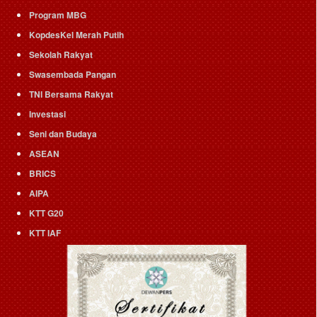
Program MBG
KopdesKel Merah Putih
Sekolah Rakyat
Swasembada Pangan
TNI Bersama Rakyat
Investasi
Seni dan Budaya
ASEAN
BRICS
AIPA
KTT G20
KTT IAF