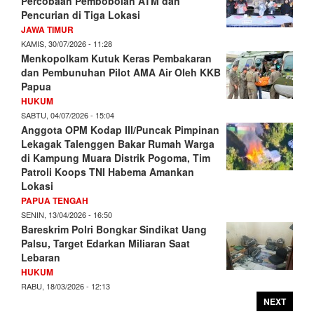
Percobaan Pembobolan ATM dan
Pencurian di Tiga Lokasi
JAWA TIMUR
KAMIS, 30/07/2026 - 11:28
Menkopolkam Kutuk Keras Pembakaran
dan Pembunuhan Pilot AMA Air Oleh KKB
Papua
HUKUM
SABTU, 04/07/2026 - 15:04
Anggota OPM Kodap III/Puncak Pimpinan
Lekagak Talenggen Bakar Rumah Warga
di Kampung Muara Distrik Pogoma, Tim
Patroli Koops TNI Habema Amankan
Lokasi
PAPUA TENGAH
SENIN, 13/04/2026 - 16:50
Bareskrim Polri Bongkar Sindikat Uang
Palsu, Target Edarkan Miliaran Saat
Lebaran
HUKUM
RABU, 18/03/2026 - 12:13
NEXT