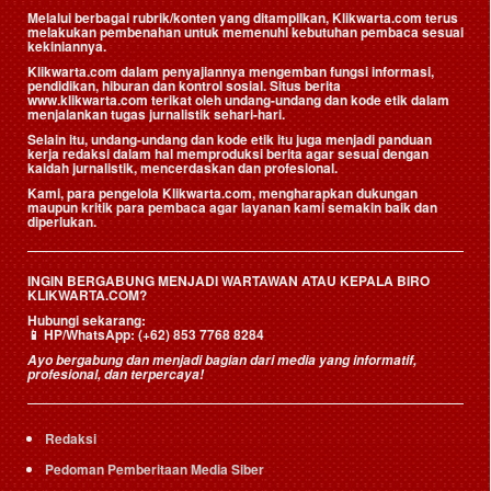
Melalui berbagai rubrik/konten yang ditampilkan, Klikwarta.com terus
melakukan pembenahan untuk memenuhi kebutuhan pembaca sesuai
kekiniannya.
Klikwarta.com dalam penyajiannya mengemban fungsi informasi,
pendidikan, hiburan dan kontrol sosial. Situs berita
www.klikwarta.com terikat oleh undang-undang dan kode etik dalam
menjalankan tugas jurnalistik sehari-hari.
Selain itu, undang-undang dan kode etik itu juga menjadi panduan
kerja redaksi dalam hal memproduksi berita agar sesuai dengan
kaidah jurnalistik, mencerdaskan dan profesional.
Kami, para pengelola Klikwarta.com, mengharapkan dukungan
maupun kritik para pembaca agar layanan kami semakin baik dan
diperlukan.
INGIN BERGABUNG MENJADI WARTAWAN ATAU KEPALA BIRO
KLIKWARTA.COM?
Hubungi sekarang:
📱
HP/WhatsApp:
(+62) 853 7768 8284
Ayo bergabung dan menjadi bagian dari media yang informatif,
profesional, dan terpercaya!
Redaksi
Pedoman Pemberitaan Media Siber