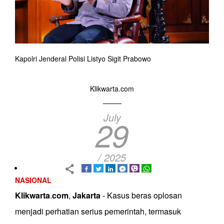
Kapolri Jenderal Polisi Listyo Sigit Prabowo
Klikwarta.com
July
29
/ 2025
NASIONAL
Klikwarta
.
com
,
Jakarta
- Kasus beras oplosan
menjadi perhatian serius pemerintah, termasuk