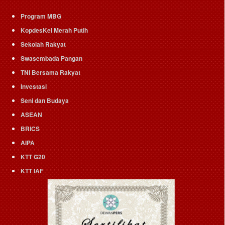
Program MBG
KopdesKel Merah Putih
Sekolah Rakyat
Swasembada Pangan
TNI Bersama Rakyat
Investasi
Seni dan Budaya
ASEAN
BRICS
AIPA
KTT G20
KTT IAF