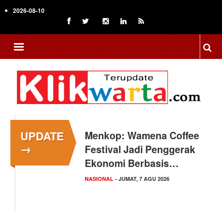
Skip
2026-08-10
to
main
content
UPDATE
Menkop: Wamena Coffee
→
Festival Jadi Penggerak
Ekonomi Berbasis…
NASIONAL
- JUMAT, 7 AGU 2026