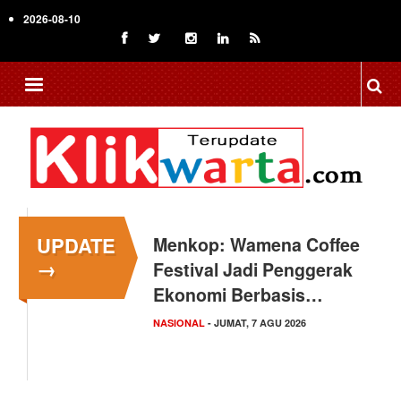
Skip
2026-08-10
to
main
content
UPDATE
Menkop: Wamena Coffee
→
Festival Jadi Penggerak
Ekonomi Berbasis…
NASIONAL
- JUMAT, 7 AGU 2026