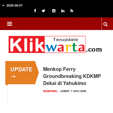
Skip
2026-08-07
to
main
content
UPDATE
Menkop Ferry
→
Groundbreaking KDKMP
Dekai di Yahukimo
NASIONAL
- JUMAT, 7 AGU 2026