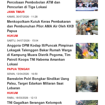
Percobaan Pembobolan ATM dan
Pencurian di Tiga Lokasi
JAWA TIMUR
KAMIS, 30/07/2026 - 11:28
Menkopolkam Kutuk Keras Pembakaran
dan Pembunuhan Pilot AMA Air Oleh KKB
Papua
HUKUM
SABTU, 04/07/2026 - 15:04
Anggota OPM Kodap III/Puncak Pimpinan
Lekagak Talenggen Bakar Rumah Warga
di Kampung Muara Distrik Pogoma, Tim
Patroli Koops TNI Habema Amankan
Lokasi
PAPUA TENGAH
SENIN, 13/04/2026 - 16:50
Bareskrim Polri Bongkar Sindikat Uang
Palsu, Target Edarkan Miliaran Saat
Lebaran
HUKUM
RABU, 18/03/2026 - 12:13
TNI Gagalkan Serangan Kelompok