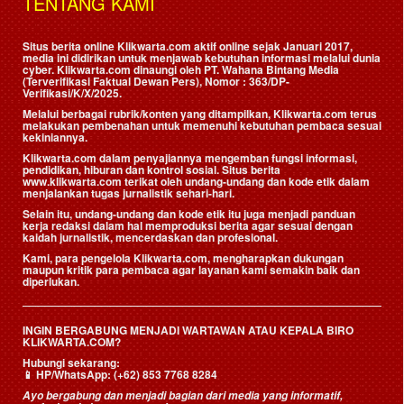
TENTANG KAMI
Situs berita online Klikwarta.com aktif online sejak Januari 2017,
media ini didirikan untuk menjawab kebutuhan informasi melalui dunia
cyber. Klikwarta.com dinaungi oleh
PT. Wahana Bintang Media
(Terverifikasi Faktual Dewan Pers)
, Nomor : 363/DP-
Verifikasi/K/X/2025.
Melalui berbagai rubrik/konten yang ditampilkan, Klikwarta.com terus
melakukan pembenahan untuk memenuhi kebutuhan pembaca sesuai
kekiniannya.
Klikwarta.com dalam penyajiannya mengemban fungsi informasi,
pendidikan, hiburan dan kontrol sosial. Situs berita
www.klikwarta.com terikat oleh undang-undang dan kode etik dalam
menjalankan tugas jurnalistik sehari-hari.
Selain itu, undang-undang dan kode etik itu juga menjadi panduan
kerja redaksi dalam hal memproduksi berita agar sesuai dengan
kaidah jurnalistik, mencerdaskan dan profesional.
Kami, para pengelola Klikwarta.com, mengharapkan dukungan
maupun kritik para pembaca agar layanan kami semakin baik dan
diperlukan.
INGIN BERGABUNG MENJADI WARTAWAN ATAU KEPALA BIRO
KLIKWARTA.COM?
Hubungi sekarang:
📱
HP/WhatsApp:
(+62) 853 7768 8284
Ayo bergabung dan menjadi bagian dari media yang informatif,