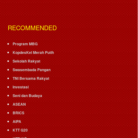
RECOMMENDED
Program MBG
KopdesKel Merah Putih
Sekolah Rakyat
Swasembada Pangan
TNI Bersama Rakyat
Investasi
Seni dan Budaya
ASEAN
BRICS
AIPA
KTT G20