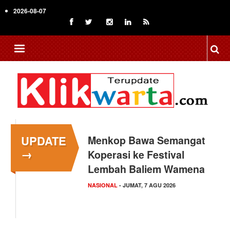
Skip
2026-08-07
to
main
content
UPDATE
Menkop Bawa Semangat
→
Koperasi ke Festival
Lembah Baliem Wamena
NASIONAL
- JUMAT, 7 AGU 2026