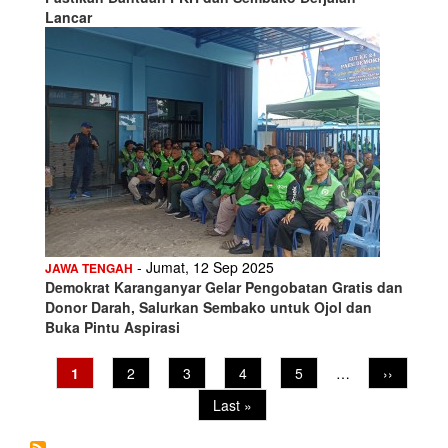
Lancar
- Jumat, 12 Sep 2025
JAWA TENGAH
Demokrat Karanganyar Gelar Pengobatan Gratis dan
Donor Darah, Salurkan Sembako untuk Ojol dan
Buka Pintu Aspirasi
Pagination
Current
1
Page
2
Page
3
Page
4
Page
5
…
Next
››
page
page
Last
Last »
page