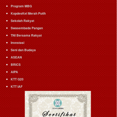
Program MBG
KopdesKel Merah Putih
Sekolah Rakyat
Swasembada Pangan
TNI Bersama Rakyat
Investasi
Seni dan Budaya
ASEAN
BRICS
AIPA
KTT G20
KTT IAF