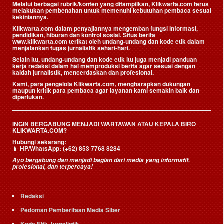
Melalui berbagai rubrik/konten yang ditampilkan, Klikwarta.com terus
melakukan pembenahan untuk memenuhi kebutuhan pembaca sesuai
kekiniannya.
Klikwarta.com dalam penyajiannya mengemban fungsi informasi,
pendidikan, hiburan dan kontrol sosial. Situs berita
www.klikwarta.com terikat oleh undang-undang dan kode etik dalam
menjalankan tugas jurnalistik sehari-hari.
Selain itu, undang-undang dan kode etik itu juga menjadi panduan
kerja redaksi dalam hal memproduksi berita agar sesuai dengan
kaidah jurnalistik, mencerdaskan dan profesional.
Kami, para pengelola Klikwarta.com, mengharapkan dukungan
maupun kritik para pembaca agar layanan kami semakin baik dan
diperlukan.
INGIN BERGABUNG MENJADI WARTAWAN ATAU KEPALA BIRO
KLIKWARTA.COM?
Hubungi sekarang:
📱
HP/WhatsApp:
(+62) 853 7768 8284
Ayo bergabung dan menjadi bagian dari media yang informatif,
profesional, dan terpercaya!
Redaksi
Pedoman Pemberitaan Media Siber
Kode Etik Jurnalistik