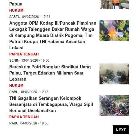
Papua
HUKUM
SABTU, 04/07/2026 - 15:04
Anggota OPM Kodap III/Puncak Pimpinan
Lekagak Talenggen Bakar Rumah Warga
di Kampung Muara Distrik Pogoma, Tim
Patroli Koops TNI Habema Amankan
Lokasi
PAPUA TENGAH
SENIN, 13/04/2026 - 16:50
Bareskrim Polri Bongkar Sindikat Uang
Palsu, Target Edarkan Miliaran Saat
Lebaran
HUKUM
RABU, 18/03/2026 - 12:13
TNI Gagalkan Serangan Kelompok
Bersenjata di Tembagapura, Warga Sipil
Berhasil Diselamatkan
PAPUA TENGAH
RABU, 04/03/2026 - 19:58
NEXT