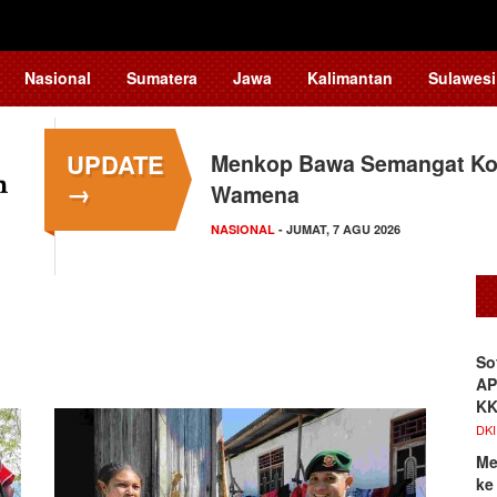
Nasional
Sumatera
Jawa
Kalimantan
Sulawesi
UPDATE
Menkop Bawa Semangat Kop
→
Wamena
NASIONAL
- JUMAT, 7 AGU 2026
So
AP
K
DKI
Me
ke