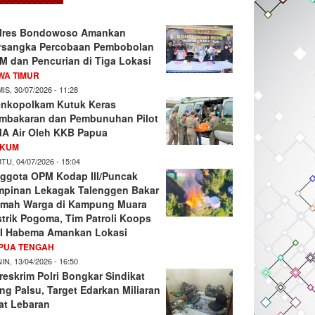
lres Bondowoso Amankan
rsangka Percobaan Pembobolan
M dan Pencurian di Tiga Lokasi
WA TIMUR
IS, 30/07/2026 - 11:28
nkopolkam Kutuk Keras
mbakaran dan Pembunuhan Pilot
A Air Oleh KKB Papua
KUM
TU, 04/07/2026 - 15:04
ggota OPM Kodap III/Puncak
mpinan Lekagak Talenggen Bakar
mah Warga di Kampung Muara
strik Pogoma, Tim Patroli Koops
I Habema Amankan Lokasi
PUA TENGAH
IN, 13/04/2026 - 16:50
reskrim Polri Bongkar Sindikat
ng Palsu, Target Edarkan Miliaran
at Lebaran