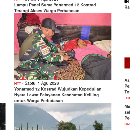
Lampu Panel Surya Yonarmed 12 Kostrad
Ra
Terangi Akses Warga Perbatasan
As
- Sabtu, 1 Agu 2026
NTT
Pe
Yonarmed 12 Kostrad Wujudkan Kepedulian
To
Nyata Lewat Pelayanan Kesehatan Keliling
HU
untuk Warga Perbatasan
Me
se
Pe
NA