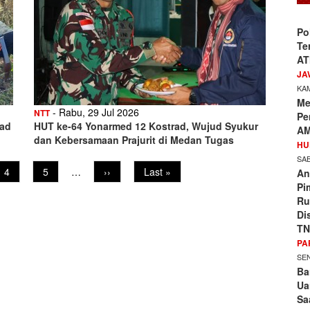
Po
Te
AT
JA
KAM
Me
- Rabu, 29 Jul 2026
NTT
Pe
rad
HUT ke-64 Yonarmed 12 Kostrad, Wujud Syukur
AM
dan Kebersamaan Prajurit di Medan Tugas
HU
SAB
Page
4
Page
5
…
Next
››
Last
Last »
An
page
page
Pi
Ru
Di
TN
PA
SEN
Ba
Ua
Sa