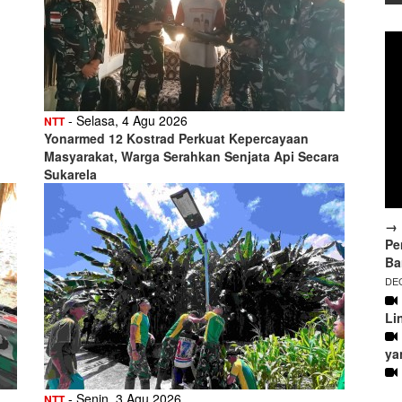
- Selasa, 4 Agu 2026
NTT
Yonarmed 12 Kostrad Perkuat Kepercayaan
Masyarakat, Warga Serahkan Senjata Api Secara
Sukarela
→ 
Pe
Ba
DEC
Li
ya
- Senin, 3 Agu 2026
NTT