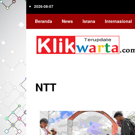
Skip
2026-08-07
to
main
Beranda
News
Istana
Internasional
content
NTT
Pagination