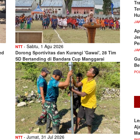
Tr
Te
Hu
JA
Ap
Je
Pe
- Sabtu, 1 Agu 2026
NTT
JA
ed
Dorong Sportivitas dan Kurangi 'Gawai', 28 Tim
Gu
SD Bertanding di Bandara Cup Manggarai
Be
POL
Le
Aj
M
- Jumat, 31 Jul 2026
NTT
PA