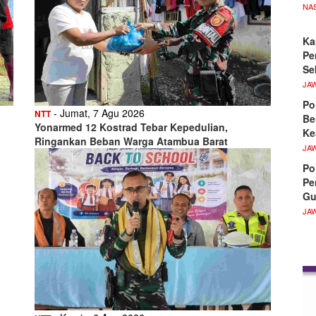
NA
Ka
Pe
Se
JA
Po
- Jumat, 7 Agu 2026
NTT
Be
Yonarmed 12 Kostrad Tebar Kepedulian,
Ke
Ringankan Beban Warga Atambua Barat
JA
Po
Pe
Gu
JA