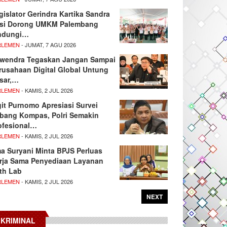
gislator Gerindra Kartika Sandra
si Dorong UMKM Palembang
ndungi…
RLEMEN
- JUMAT, 7 AGU 2026
wendra Tegaskan Jangan Sampai
rusahaan Digital Global Untung
sar,…
RLEMEN
- KAMIS, 2 JUL 2026
git Purnomo Apresiasi Survei
tbang Kompas, Polri Semakin
ofesional…
RLEMEN
- KAMIS, 2 JUL 2026
ma Suryani Minta BPJS Perluas
rja Sama Penyediaan Layanan
th Lab
RLEMEN
- KAMIS, 2 JUL 2026
NEXT
KRIMINAL