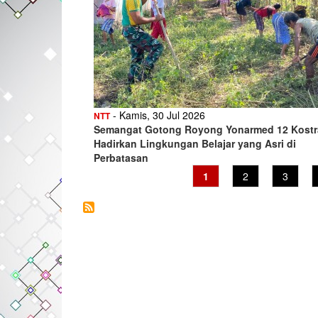
- Kamis, 30 Jul 2026
NTT
Semangat Gotong Royong Yonarmed 12 Kost
Hadirkan Lingkungan Belajar yang Asri di
Perbatasan
Current
1
Page
2
Page
3
page