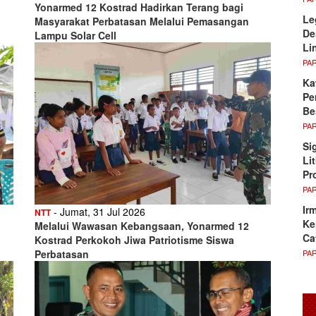
Yonarmed 12 Kostrad Hadirkan Terang bagi
Le
Masyarakat Perbatasan Melalui Pemasangan
De
Lampu Solar Cell
Li
PA
Ka
Pe
Be
PA
Si
Li
Pr
PA
Ir
- Jumat, 31 Jul 2026
NTT
Ke
Melalui Wawasan Kebangsaan, Yonarmed 12
Ca
Kostrad Perkokoh Jiwa Patriotisme Siswa
PA
Perbatasan