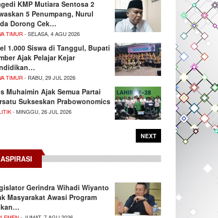
agedi KMP Mutiara Sentosa 2
waskan 5 Penumpang, Nurul
da Dorong Cek…
WA TIMUR
- SELASA, 4 AGU 2026
el 1.000 Siswa di Tanggul, Bupati
mber Ajak Pelajar Kejar
ndidikan…
WA TIMUR
- RABU, 29 JUL 2026
s Muhaimin Ajak Semua Partai
rsatu Sukseskan Prabowonomics
ITIK
- MINGGU, 26 JUL 2026
NEXT
ASPIRASI
gislator Gerindra Wihadi Wiyanto
ak Masyarakat Awasi Program
akan…
RLEMEN
- JUMAT, 7 AGU 2026