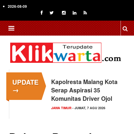
Skip
2026-08-09
to
main
content
UPDATE
Kapolresta Malang Kota
→
Serap Aspirasi 35
Komunitas Driver Ojol
JAWA TIMUR
- JUMAT, 7 AGU 2026