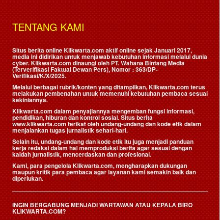
TENTANG KAMI
Situs berita online Klikwarta.com aktif online sejak Januari 2017,
media ini didirikan untuk menjawab kebutuhan informasi melalui dunia
cyber. Klikwarta.com dinaungi oleh
PT. Wahana Bintang Media
(Terverifikasi Faktual Dewan Pers)
, Nomor : 363/DP-
Verifikasi/K/X/2025.
Melalui berbagai rubrik/konten yang ditampilkan, Klikwarta.com terus
melakukan pembenahan untuk memenuhi kebutuhan pembaca sesuai
kekiniannya.
Klikwarta.com dalam penyajiannya mengemban fungsi informasi,
pendidikan, hiburan dan kontrol sosial. Situs berita
www.klikwarta.com terikat oleh undang-undang dan kode etik dalam
menjalankan tugas jurnalistik sehari-hari.
Selain itu, undang-undang dan kode etik itu juga menjadi panduan
kerja redaksi dalam hal memproduksi berita agar sesuai dengan
kaidah jurnalistik, mencerdaskan dan profesional.
Kami, para pengelola Klikwarta.com, mengharapkan dukungan
maupun kritik para pembaca agar layanan kami semakin baik dan
diperlukan.
INGIN BERGABUNG MENJADI WARTAWAN ATAU KEPALA BIRO
KLIKWARTA.COM?