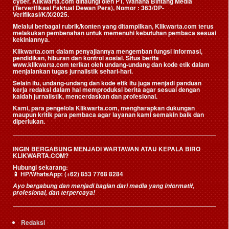
cyber. Klikwarta.com dinaungi oleh
PT. Wahana Bintang Media
(Terverifikasi Faktual Dewan Pers)
, Nomor : 363/DP-
Verifikasi/K/X/2025.
Melalui berbagai rubrik/konten yang ditampilkan, Klikwarta.com terus
melakukan pembenahan untuk memenuhi kebutuhan pembaca sesuai
kekiniannya.
Klikwarta.com dalam penyajiannya mengemban fungsi informasi,
pendidikan, hiburan dan kontrol sosial. Situs berita
www.klikwarta.com terikat oleh undang-undang dan kode etik dalam
menjalankan tugas jurnalistik sehari-hari.
Selain itu, undang-undang dan kode etik itu juga menjadi panduan
kerja redaksi dalam hal memproduksi berita agar sesuai dengan
kaidah jurnalistik, mencerdaskan dan profesional.
Kami, para pengelola Klikwarta.com, mengharapkan dukungan
maupun kritik para pembaca agar layanan kami semakin baik dan
diperlukan.
INGIN BERGABUNG MENJADI WARTAWAN ATAU KEPALA BIRO
KLIKWARTA.COM?
Hubungi sekarang:
📱
HP/WhatsApp:
(+62) 853 7768 8284
Ayo bergabung dan menjadi bagian dari media yang informatif,
profesional, dan terpercaya!
Redaksi