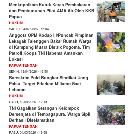
Menkopolkam Kutuk Keras Pembakaran
dan Pembunuhan Pilot AMA Air Oleh KKB
Papua
HUKUM
SABTU, 04/07/2026 - 15:04
Anggota OPM Kodap III/Puncak Pimpinan
Lekagak Talenggen Bakar Rumah Warga
di Kampung Muara Distrik Pogoma, Tim
Patroli Koops TNI Habema Amankan
Lokasi
PAPUA TENGAH
SENIN, 13/04/2026 - 16:50
Bareskrim Polri Bongkar Sindikat Uang
Palsu, Target Edarkan Miliaran Saat
Lebaran
HUKUM
RABU, 18/03/2026 - 12:13
TNI Gagalkan Serangan Kelompok
Bersenjata di Tembagapura, Warga Sipil
Berhasil Diselamatkan
PAPUA TENGAH
RABU, 04/03/2026 - 19:58