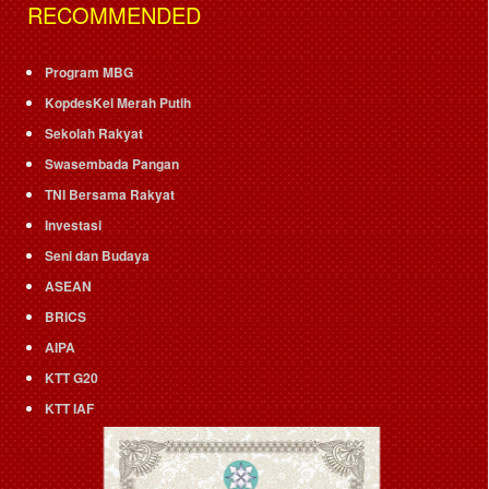
RECOMMENDED
Program MBG
KopdesKel Merah Putih
Sekolah Rakyat
Swasembada Pangan
TNI Bersama Rakyat
Investasi
Seni dan Budaya
ASEAN
BRICS
AIPA
KTT G20
KTT IAF