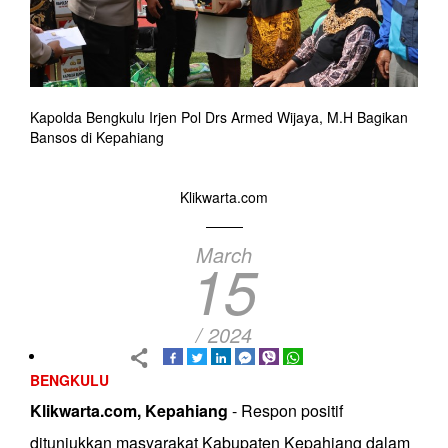
Kapolda Bengkulu Irjen Pol Drs Armed Wijaya, M.H Bagikan
Bansos di Kepahiang
Klikwarta.com
March
15
/ 2024
BENGKULU
Klikwarta.com, Kepahiang
- Respon positif
ditunjukkan masyarakat Kabupaten Kepahiang dalam