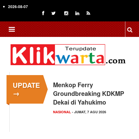
Skip
2026-08-07
to
main
content
UPDATE
Menkop Ferry
→
Groundbreaking KDKMP
Dekai di Yahukimo
NASIONAL
- JUMAT, 7 AGU 2026