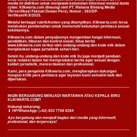
media ini didirikan untuk menjawab kebutuhan informasi melalui dunia
cyber. Klikwarta.com dinaungi oleh
PT. Wahana Bintang Media
(Terverifikasi Faktual Dewan Pers)
, Nomor : 363/DP-
Verifikasi/K/X/2025.
Melalui berbagai rubrik/konten yang ditampilkan, Klikwarta.com terus
melakukan pembenahan untuk memenuhi kebutuhan pembaca sesuai
kekiniannya.
Klikwarta.com dalam penyajiannya mengemban fungsi informasi,
pendidikan, hiburan dan kontrol sosial. Situs berita
www.klikwarta.com terikat oleh undang-undang dan kode etik dalam
menjalankan tugas jurnalistik sehari-hari.
Selain itu, undang-undang dan kode etik itu juga menjadi panduan
kerja redaksi dalam hal memproduksi berita agar sesuai dengan
kaidah jurnalistik, mencerdaskan dan profesional.
Kami, para pengelola Klikwarta.com, mengharapkan dukungan
maupun kritik para pembaca agar layanan kami semakin baik dan
diperlukan.
INGIN BERGABUNG MENJADI WARTAWAN ATAU KEPALA BIRO
KLIKWARTA.COM?
Hubungi sekarang:
📱
HP/WhatsApp:
(+62) 853 7768 8284
Ayo bergabung dan menjadi bagian dari media yang informatif,
profesional, dan terpercaya!