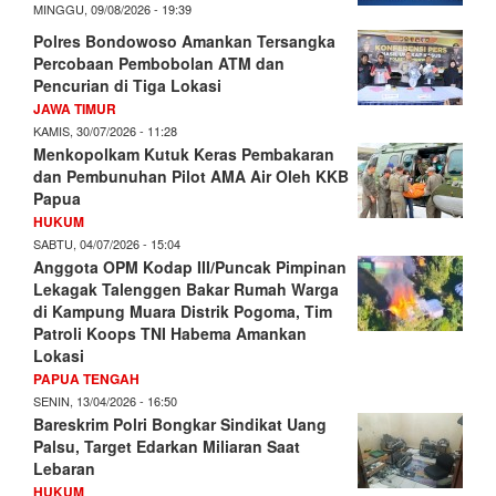
MINGGU, 09/08/2026 - 19:39
Polres Bondowoso Amankan Tersangka
Percobaan Pembobolan ATM dan
Pencurian di Tiga Lokasi
JAWA TIMUR
KAMIS, 30/07/2026 - 11:28
Menkopolkam Kutuk Keras Pembakaran
dan Pembunuhan Pilot AMA Air Oleh KKB
Papua
HUKUM
SABTU, 04/07/2026 - 15:04
Anggota OPM Kodap III/Puncak Pimpinan
Lekagak Talenggen Bakar Rumah Warga
di Kampung Muara Distrik Pogoma, Tim
Patroli Koops TNI Habema Amankan
Lokasi
PAPUA TENGAH
SENIN, 13/04/2026 - 16:50
Bareskrim Polri Bongkar Sindikat Uang
Palsu, Target Edarkan Miliaran Saat
Lebaran
HUKUM