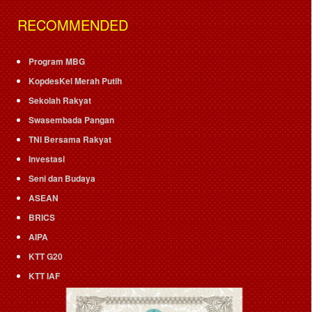
RECOMMENDED
Program MBG
KopdesKel Merah Putih
Sekolah Rakyat
Swasembada Pangan
TNI Bersama Rakyat
Investasi
Seni dan Budaya
ASEAN
BRICS
AIPA
KTT G20
KTT IAF