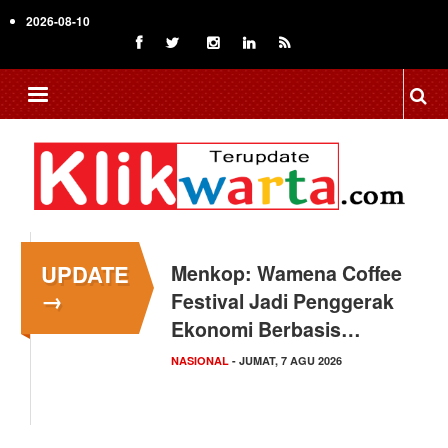
Skip
2026-08-10
to
main
content
UPDATE
Menkop: Wamena Coffee
→
Festival Jadi Penggerak
Ekonomi Berbasis…
NASIONAL
- JUMAT, 7 AGU 2026