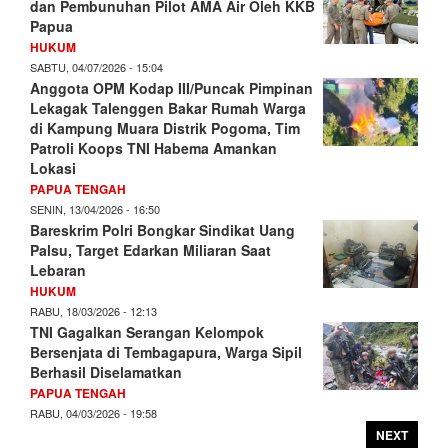
dan Pembunuhan Pilot AMA Air Oleh KKB
Papua
HUKUM
SABTU, 04/07/2026 - 15:04
Anggota OPM Kodap III/Puncak Pimpinan
Lekagak Talenggen Bakar Rumah Warga
di Kampung Muara Distrik Pogoma, Tim
Patroli Koops TNI Habema Amankan
Lokasi
PAPUA TENGAH
SENIN, 13/04/2026 - 16:50
Bareskrim Polri Bongkar Sindikat Uang
Palsu, Target Edarkan Miliaran Saat
Lebaran
HUKUM
RABU, 18/03/2026 - 12:13
TNI Gagalkan Serangan Kelompok
Bersenjata di Tembagapura, Warga Sipil
Berhasil Diselamatkan
PAPUA TENGAH
RABU, 04/03/2026 - 19:58
NEXT