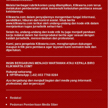
Melalui berbagai rubrik/konten yang ditampilkan, Klikwarta.com terus
melakukan pembenahan untuk memenuhi kebutuhan pembaca sesuai
kekiniannya.
Klikwarta.com dalam penyajiannya mengemban fungsi informasi,
pendidikan, hiburan dan kontrol sosial. Situs berita
www.klikwarta.com terikat oleh undang-undang dan kode etik dalam
menjalankan tugas jurnalistik sehari-hari.
Selain itu, undang-undang dan kode etik itu juga menjadi panduan
kerja redaksi dalam hal memproduksi berita agar sesuai dengan
kaidah jurnalistik, mencerdaskan dan profesional.
Kami, para pengelola Klikwarta.com, mengharapkan dukungan
maupun kritik para pembaca agar layanan kami semakin baik dan
diperlukan.
INGIN BERGABUNG MENJADI WARTAWAN ATAU KEPALA BIRO
KLIKWARTA.COM?
Hubungi sekarang:
📱
HP/WhatsApp:
(+62) 853 7768 8284
Ayo bergabung dan menjadi bagian dari media yang informatif,
profesional, dan terpercaya!
Redaksi
Pedoman Pemberitaan Media Siber