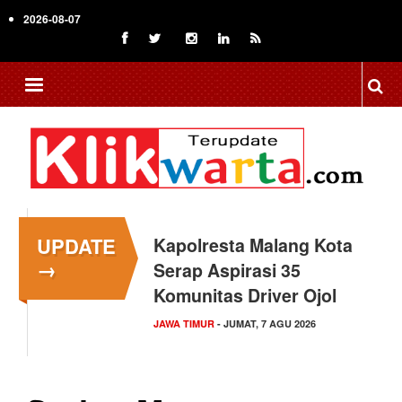
Skip
2026-08-07
to
main
content
UPDATE
Kapolresta Malang Kota
→
Serap Aspirasi 35
Komunitas Driver Ojol
JAWA TIMUR
- JUMAT, 7 AGU 2026