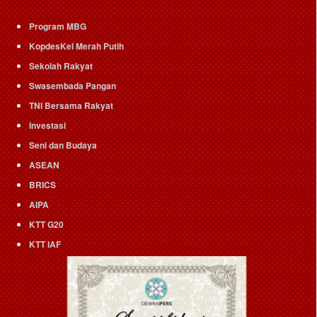
Program MBG
KopdesKel Merah Putih
Sekolah Rakyat
Swasembada Pangan
TNI Bersama Rakyat
Investasi
Seni dan Budaya
ASEAN
BRICS
AIPA
KTT G20
KTT IAF