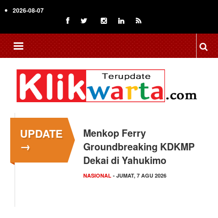
Skip
2026-08-07
to
main
content
UPDATE
Menkop Ferry
→
Groundbreaking KDKMP
Dekai di Yahukimo
NASIONAL
- JUMAT, 7 AGU 2026