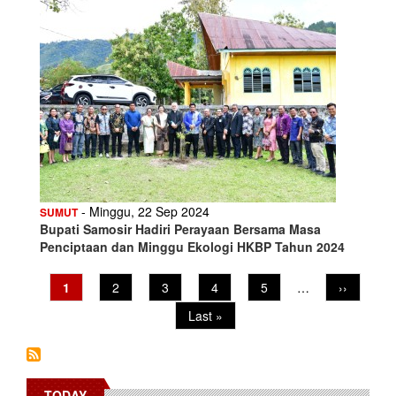
- Minggu, 22 Sep 2024
SUMUT
Bupati Samosir Hadiri Perayaan Bersama Masa
Penciptaan dan Minggu Ekologi HKBP Tahun 2024
Pagination
Current
1
Page
2
Page
3
Page
4
Page
5
…
Next
››
page
page
Last
Last »
page
TODAY