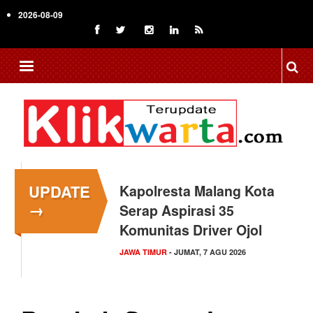
Skip
2026-08-09
to
main
content
UPDATE
Kapolresta Malang Kota
→
Serap Aspirasi 35
Komunitas Driver Ojol
JAWA TIMUR
- JUMAT, 7 AGU 2026